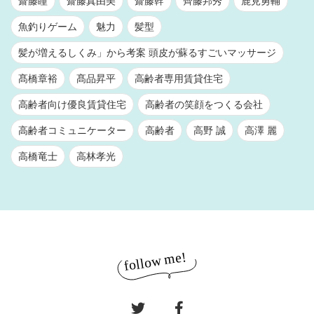
齋藤瞳
齋藤真由美
齋藤幹
齊藤邦秀
鹿見勇輔
魚釣りゲーム
魅力
髪型
髪が増えるしくみ」から考案 頭皮が蘇るすごいマッサージ
髙橋章裕
髙品昇平
高齢者専用賃貸住宅
高齢者向け優良賃貸住宅
高齢者の笑顔をつくる会社
高齢者コミュニケーター
高齢者
高野 誠
高澤 麗
高橋竜士
高林孝光