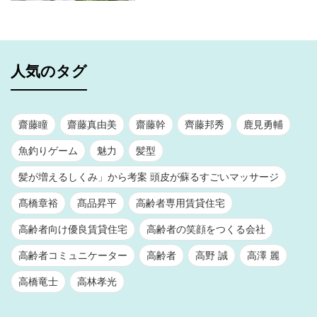
人気のタグ
齋藤瞳
齋藤真由美
齋藤幹
齊藤邦秀
鹿見勇輔
魚釣りゲーム
魅力
髪型
髪が増えるしくみ」から考案 頭皮が蘇るすごいマッサージ
髙橋章裕
髙品昇平
高齢者専用賃貸住宅
高齢者向け優良賃貸住宅
高齢者の笑顔をつくる会社
高齢者コミュニケーター
高齢者
高野 誠
高澤 麗
高橋竜士
高林孝光