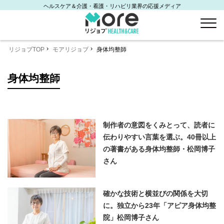
ヘルスケア＆介護・看護・リハビリ業界の応援メディア
リジョブTOP
モアリジョブ
身体均整師
身体均整師
制作者の意図をくみとって、読者に
伝わりやすい言葉を選ぶ。40冊以上
の著書がある身体均整師・松岡博子
さん
確かな技術と横並びの関係を大切
に。独立から23年「アピア身体均整
院」松岡博子さん