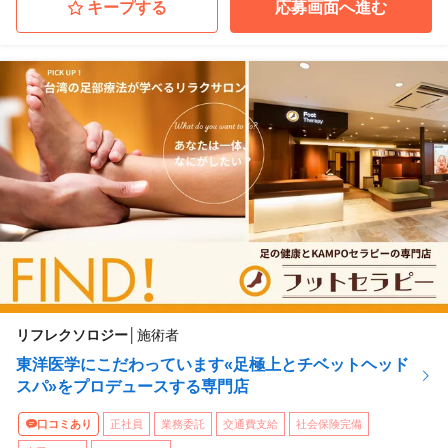
キープする
応募画面へ進む
リフレクソロジー
│
施術者
東洋医学にこだわっています«足極上とチベットヘッド
スパ»をプロデュースする専門店
口コミあり
正社員
業務委託
交通費支給
社会保険完備