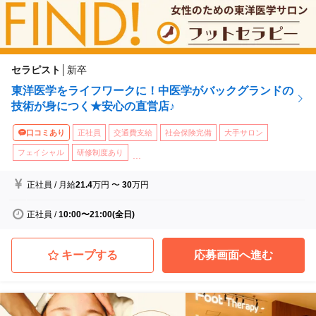
セラピスト
│
新卒
東洋医学をライフワークに！中医学がバックグランドの
技術が身につく★安心の直営店♪
口コミあり
正社員
交通費支給
社会保険完備
大手サロン
フェイシャル
研修制度あり
...
正社員
/
月給
21.4
万円
〜
30
万円
正社員
/
10:00〜21:00(全日)
キープする
応募画面へ進む