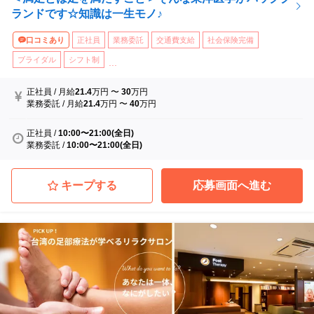
ランドです☆知識は一生モノ♪
口コミあり
正社員
業務委託
交通費支給
社会保険完備
ブライダル
シフト制
...
正社員
/
月給
21.4
万円
〜
30
万円
業務委託
/
月給
21.4
万円
〜
40
万円
正社員
/
10:00〜21:00(全日)
業務委託
/
10:00〜21:00(全日)
キープする
応募画面へ進む