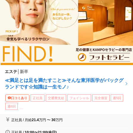
エステ
│
新卒
≪満足とは足を満たすこと≫そんな東洋医学がバックグ
ランドです☆知識は一生モノ♪
口コミあり
正社員
交通費支給
フェイシャル
完全個室
週5回
週6回
...
正社員
/
月給
21.4
万円
〜
30
万円
正社員
/
10:00〜21:00(全日)