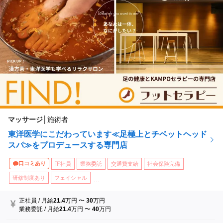
マッサージ
│
施術者
東洋医学にこだわっています≪足極上とチベットヘッド
スパ≫をプロデュースする専門店
口コミあり
正社員
業務委託
交通費支給
社会保険完備
研修制度あり
フェイシャル
...
正社員
/
月給
21.4
万円
〜
30
万円
業務委託
/
月給
21.4
万円
〜
40
万円