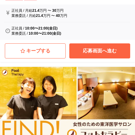
正社員
/
月給
21.4
万円
〜
30
万円
業務委託
/
月給
21.4
万円
〜
40
万円
正社員
/
10:00〜21:00(全日)
業務委託
/
10:00〜21:00(全日)
キープする
応募画面へ進む