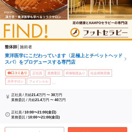
整体師
│
施術者
東洋医学にこだわっています〈足極上とチベットヘッド
スパ〉をプロデュースする専門店
口コミあり
正社員
業務委託
研修制度あり
社会保険完備
大手サロン
フェイシャル
...
正社員
/
月給
21.4
万円
〜
30
万円
業務委託
/
月給
21.4
万円
〜
40
万円
正社員
/
10:00〜21:00(全日)
業務委託
/
10:00〜21:00(全日)