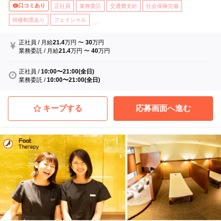
口コミあり
正社員
業務委託
交通費支給
社会保険完備
研修制度あり
フェイシャル
...
正社員
/
月給
21.4
万円
〜
30
万円
業務委託
/
月給
21.4
万円
〜
40
万円
正社員
/
10:00〜21:00(全日)
業務委託
/
10:00〜21:00(全日)
キープする
応募画面へ進む