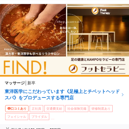
マッサージ
│
新卒
東洋医学にこだわっています《足極上とチベットヘッド
スパ》をプロデュースする専門店
口コミあり
正社員
交通費支給
社会保険完備
研修制度あり
フェイシャル
ブライダル
...