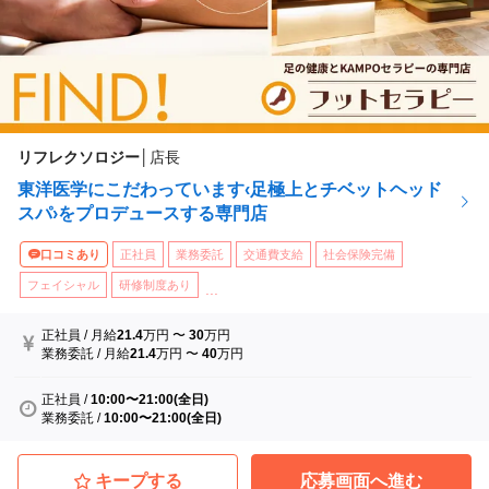
リフレクソロジー
│
店長
東洋医学にこだわっています‹足極上とチベットヘッド
スパ›をプロデュースする専門店
口コミあり
正社員
業務委託
交通費支給
社会保険完備
フェイシャル
研修制度あり
...
正社員
/
月給
21.4
万円
〜
30
万円
業務委託
/
月給
21.4
万円
〜
40
万円
正社員
/
10:00〜21:00(全日)
業務委託
/
10:00〜21:00(全日)
キープする
応募画面へ進む