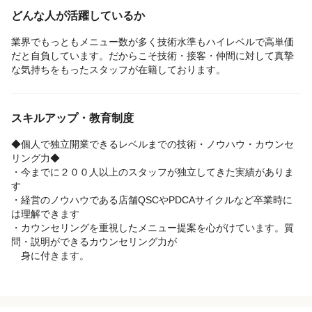
定としております
どんな人が活躍しているか
男性のお客様へのオイルメニューの案内は一切しておりません
業界でもっともメニュー数が多く技術水準もハイレベルで高単価
【スタッフ総数】約230人 (女性 80% / 男性 20%)
だと自負しています。だからこそ技術・接客・仲間に対して真摯
◎ 20代の女性を中心にスタッフを募集しております
な気持ちをもったスタッフが在籍しております。
スキルアップ・教育制度
◆個人で独立開業できるレベルまでの技術・ノウハウ・カウンセ
リング力◆
・今までに２００人以上のスタッフが独立してきた実績がありま
す
・経営のノウハウである店舗QSCやPDCAサイクルなど卒業時に
は理解できます
・カウンセリングを重視したメニュー提案を心がけています。質
問・説明ができるカウンセリング力が
身に付きます。