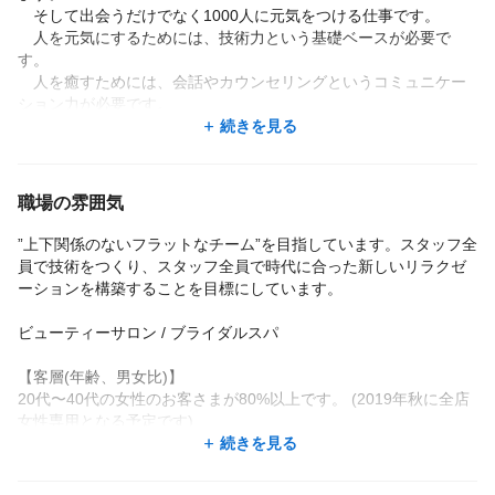
そして出会うだけでなく1000人に元気をつける仕事です。
人を元気にするためには、技術力という基礎ベースが必要で
す。
人を癒すためには、会話やカウンセリングというコミュニケー
ション力が必要です。
それって難しいけどだからこそできると楽しい。
続きを見る
それが楽しめる人がこの仕事に向いているとおもいます。
スタッフ 堀川さん
職場の雰囲気
”上下関係のないフラットなチーム”を目指しています。スタッフ全
員で技術をつくり、スタッフ全員で時代に合った新しいリラクゼ
ーションを構築することを目標にしています。
ビューティーサロン / ブライダルスパ
【客層(年齢、男女比)】
20代〜40代の女性のお客さまが80%以上です。 (2019年秋に全店
女性専用となる予定です)
多くの店舗が有名商業施設にあるため客層はとても良いです
続きを見る
◆オイルメニューなどのビューティーコースは女性のお客さま限