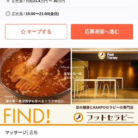
正社員
/
月給
21.4
万円
〜
30
万円
正社員
/
10:00〜21:00(全日)
キープする
応募画面へ進む
マッサージ
│
店長