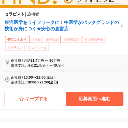
セラピスト
│
施術者
東洋医学をライフワークに！中医学がバックグランドの
技術が身につく★安心の直営店
口コミあり
正社員
業務委託
交通費支給
社会保険完備
大手サロン
フェイシャル
...
正社員
/
月給
21.4
万円
〜
30
万円
業務委託
/
月給
21.4
万円
〜
40
万円
正社員
/
10:00〜21:00(全日)
業務委託
/
10:00〜21:00(全日)
キープする
応募画面へ進む