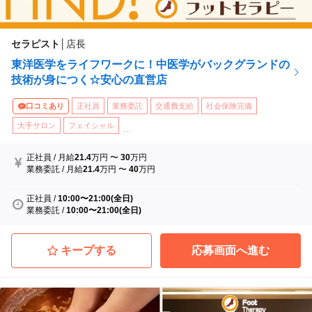
セラピスト
│
店長
東洋医学をライフワークに！中医学がバックグランドの
技術が身につく☆安心の直営店
口コミあり
正社員
業務委託
交通費支給
社会保険完備
大手サロン
フェイシャル
...
正社員
/
月給
21.4
万円
〜
30
万円
業務委託
/
月給
21.4
万円
〜
40
万円
正社員
/
10:00〜21:00(全日)
業務委託
/
10:00〜21:00(全日)
キープする
応募画面へ進む