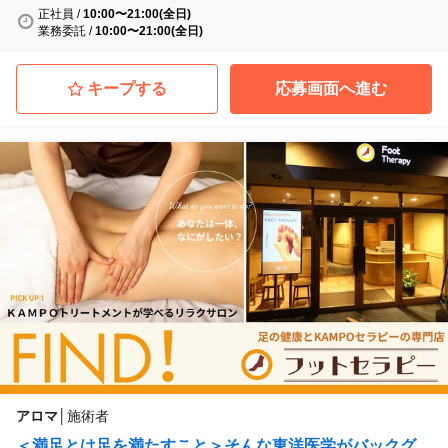
正社員
/
10:00〜21:00(全日)
業務委託
/
10:00〜21:00(全日)
キープする
応募画面へ進む
アロマ
│
施術者
＜満足とは足を満たすこと＞そんな東洋医学がバックグ