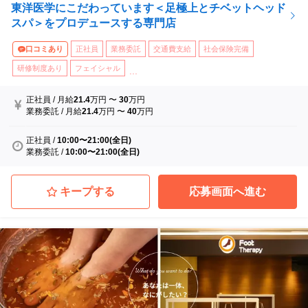
東洋医学にこだわっています＜足極上とチベットヘッド
スパ＞をプロデュースする専門店
口コミあり
正社員
業務委託
交通費支給
社会保険完備
研修制度あり
フェイシャル
...
正社員
/
月給
21.4
万円
〜
30
万円
業務委託
/
月給
21.4
万円
〜
40
万円
正社員
/
10:00〜21:00(全日)
業務委託
/
10:00〜21:00(全日)
キープする
応募画面へ進む