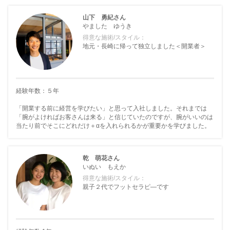
山下 勇紀さん
やました ゆうき
得意な施術/スタイル：
地元・長崎に帰って独立しました＜開業者＞
経験年数：５年
「開業する前に経営を学びたい」と思って入社しました。それまでは
「腕がよければお客さんは来る」と信じていたのですが、腕がいいのは
当たり前でそこにどれだけ＋αを入れられるかが重要かを学びました。
乾 萌花さん
いぬい もえか
得意な施術/スタイル：
親子２代でフットセラピ―です