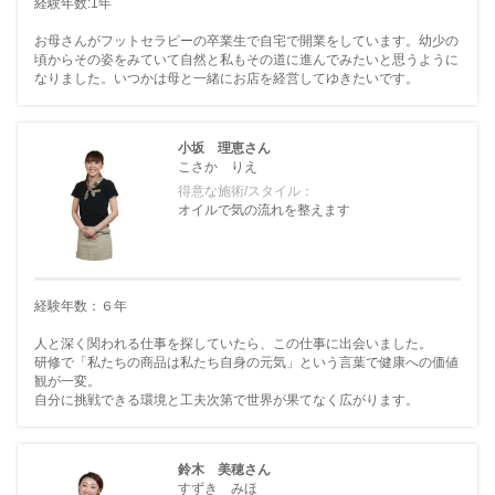
経験年数:1年
お母さんがフットセラピーの卒業生で自宅で開業をしています。幼少の
頃からその姿をみていて自然と私もその道に進んでみたいと思うように
なりました。いつかは母と一緒にお店を経営してゆきたいです。
小坂 理恵さん
こさか りえ
得意な施術/スタイル：
オイルで気の流れを整えます
経験年数：６年
人と深く関われる仕事を探していたら、この仕事に出会いました。
研修で「私たちの商品は私たち自身の元気」という言葉で健康への価値
観が一変。
自分に挑戦できる環境と工夫次第で世界が果てなく広がります。
鈴木 美穂さん
すずき みほ