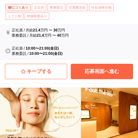
口コミあり
正社員
業務委託
交通費支給
社会保険完備
シフト制
研修制度あり
...
正社員
/
月給
21.4
万円
〜
30
万円
業務委託
/
月給
21.4
万円
〜
40
万円
正社員
/
10:00〜21:00(全日)
業務委託
/
10:00〜21:00(全日)
キープする
応募画面へ進む