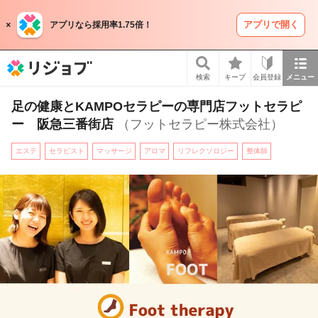
アプリで開く
アプリなら採用率1.75倍！
リジョブ
検索
キープ
会員登録
メニュー
足の健康とKAMPOセラピーの専門店フットセラピ
ー 阪急三番街店
（フットセラピー株式会社）
エステ
セラピスト
マッサージ
アロマ
リフレクソロジー
整体師