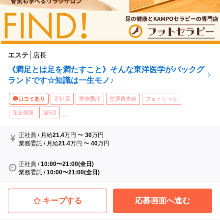
エステ
│
店長
《満足とは足を満たすこと》そんな東洋医学がバックグ
ランドです☆知識は一生モノ♪
口コミあり
正社員
業務委託
交通費支給
フェイシャル
完全個室
週5回
...
正社員
/
月給
21.4
万円
〜
30
万円
業務委託
/
月給
21.4
万円
〜
40
万円
正社員
/
10:00〜21:00(全日)
業務委託
/
10:00〜21:00(全日)
キープする
応募画面へ進む