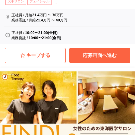
大手サロン
フェイシャル
...
正社員
/
月給
21.4
万円
〜
30
万円
業務委託
/
月給
21.4
万円
〜
40
万円
正社員
/
10:00〜21:00(全日)
業務委託
/
10:00〜21:00(全日)
キープする
応募画面へ進む