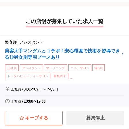
この店舗が募集していた求人一覧
美容師
│
アシスタント
美容大手マンダムとコラボ！安心環境で技術を習得でき
る◎男女別専用ブースあり
正社員
アシスタント
オープニング
エステサロン
週5回
トータルビューティーサロン
募集終了
...
正社員
/
月給
20
万円
〜
24
万円
正社員
/
10:00〜19:00
キープする
募集停止