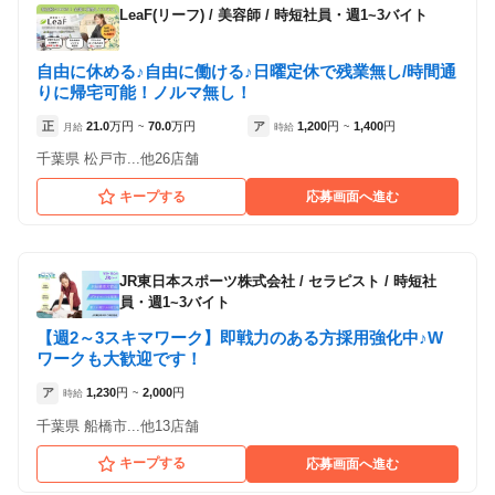
LeaF(リーフ)
/
美容師 / 時短社員・週1~3バイト
自由に休める♪自由に働ける♪日曜定休で残業無し/時間通
りに帰宅可能！ノルマ無し！
正
21.0
万円
70.0
万円
ア
1,200
円
1,400
円
月給
~
時給
~
千葉県 松戸市...他26店舗
キープする
応募画面へ進む
JR東日本スポーツ株式会社
/
セラピスト / 時短社
員・週1~3バイト
【週2～3スキマワーク】即戦力のある方採用強化中♪W
ワークも大歓迎です！
ア
1,230
円
2,000
円
時給
~
千葉県 船橋市...他13店舗
キープする
応募画面へ進む