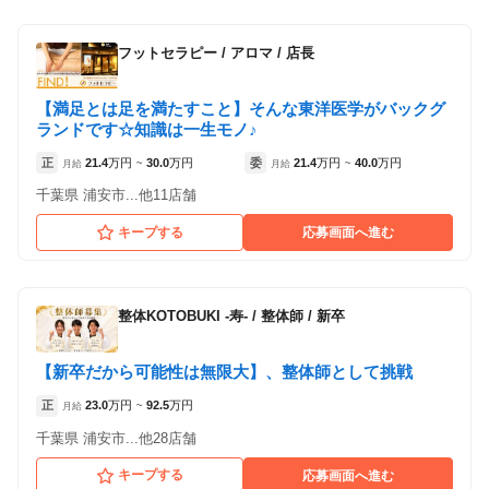
フットセラピー
/
アロマ / 店長
【満足とは足を満たすこと】そんな東洋医学がバックグ
ランドです☆知識は一生モノ♪
正
21.4
万円
30.0
万円
委
21.4
万円
40.0
万円
月給
~
月給
~
千葉県 浦安市...他11店舗
キープする
応募画面へ進む
整体KOTOBUKI -寿-
/
整体師 / 新卒
【新卒だから可能性は無限大】、整体師として挑戦
正
23.0
万円
92.5
万円
月給
~
千葉県 浦安市...他28店舗
キープする
応募画面へ進む