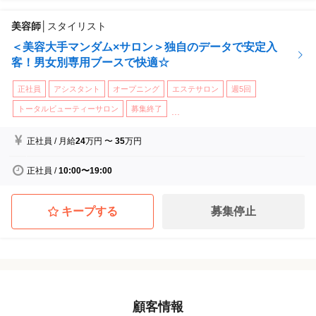
美容師
│
スタイリスト
＜美容大手マンダム×サロン＞独自のデータで安定入
客！男女別専用ブースで快適☆
正社員
アシスタント
オープニング
エステサロン
週5回
トータルビューティーサロン
募集終了
...
正社員
/
月給
24
万円
〜
35
万円
正社員
/
10:00〜19:00
キープする
募集停止
顧客情報