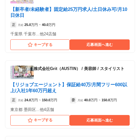
【新卒者/未経験者】固定給25万円求人/土日休み可/月10
日休日
正
25.0
万円
40.0
万円
月給
~
千葉県 千葉市...他24店舗
キープする
応募画面へ進む
株式会社Grit（AUSTIN）
/
美容師 / スタイリスト
【リジョブエージェント】保証給40万/月間フリー600以
上/入社1年60万円超え
正
24.0
万円
150.0
万円
委
40.0
万円
150.0
万円
月給
~
月給
~
東京都 墨田区...他4店舗
キープする
応募画面へ進む