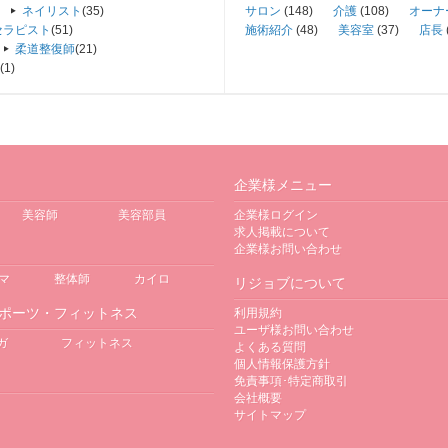
ネイリスト
(35)
サロン
(148)
介護
(108)
オーナ
セラピスト
(51)
施術紹介
(48)
美容室
(37)
店長
柔道整復師
(21)
(1)
企業様メニュー
美容師
美容部員
企業様ログイン
求人掲載について
企業様お問い合わせ
マ
整体師
カイロ
リジョブについて
ポーツ・フィットネス
利用規約
ユーザ様お問い合わせ
ガ
フィットネス
よくある質問
個人情報保護方針
免責事項･特定商取引
会社概要
サイトマップ