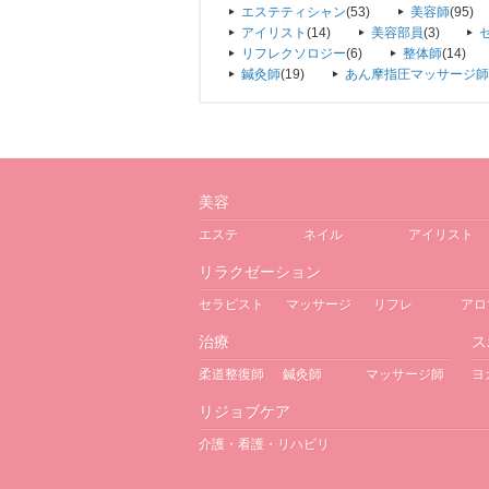
エステティシャン
(53)
美容師
(95)
アイリスト
(14)
美容部員
(3)
リフレクソロジー
(6)
整体師
(14)
鍼灸師
(19)
あん摩指圧マッサージ師
美容
エステ
ネイル
アイリスト
リラクゼーション
セラピスト
マッサージ
リフレ
アロ
治療
ス
柔道整復師
鍼灸師
マッサージ師
ヨ
リジョブケア
介護・看護・リハビリ