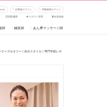
合わせ
企業様ログイン
求職者様ログイン
閲覧履歴
スカウト管理
会員登録
復師
鍼灸師
あん摩マッサージ師
ーナーズセオリー◇自分スタイル◇専門学校レポ