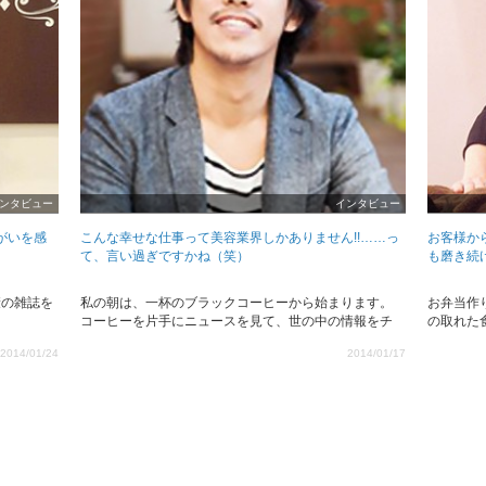
ンタビュー
インタビュー
がいを感
こんな幸せな仕事って美容業界しかありません!!……っ
お客様か
て、言い過ぎですかね（笑）
も磨き続
康の雑誌を
私の朝は、一杯のブラックコーヒーから始まります。
お弁当作
コーヒーを片手にニュースを見て、世の中の情報をチ
の取れた
2014/01/24
2014/01/17