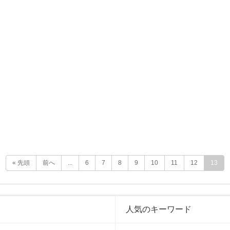
« 先頭
前へ
...
6
7
8
9
10
11
12
13
人気のキーワード