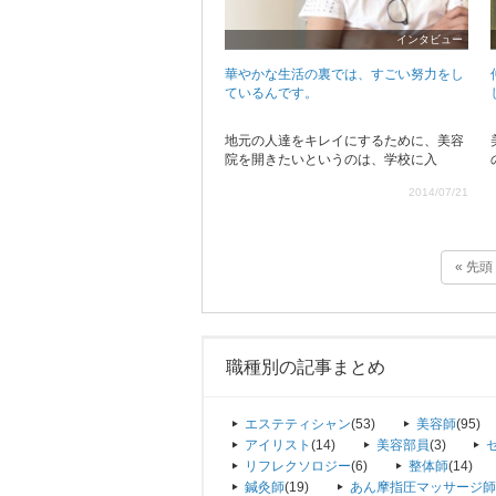
インタビュー
華やかな生活の裏では、すごい努力をし
ているんです。
地元の人達をキレイにするために、美容
院を開きたいというのは、学校に入
2014/07/21
« 先頭
職種別の記事まとめ
エステティシャン
(53)
美容師
(95)
アイリスト
(14)
美容部員
(3)
リフレクソロジー
(6)
整体師
(14)
鍼灸師
(19)
あん摩指圧マッサージ師