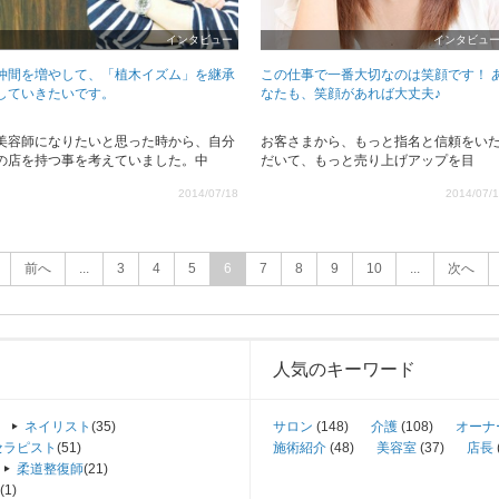
インタビュー
インタビュ
仲間を増やして、「植木イズム」を継承
この仕事で一番大切なのは笑顔です！ 
していきたいです。
なたも、笑顔があれば大丈夫♪
美容師になりたいと思った時から、自分
お客さまから、もっと指名と信頼をい
の店を持つ事を考えていました。中
だいて、もっと売り上げアップを目
2014/07/18
2014/07/
前へ
...
3
4
5
6
7
8
9
10
...
次へ
人気のキーワード
ネイリスト
(35)
サロン
(148)
介護
(108)
オーナ
セラピスト
(51)
施術紹介
(48)
美容室
(37)
店長
柔道整復師
(21)
(1)