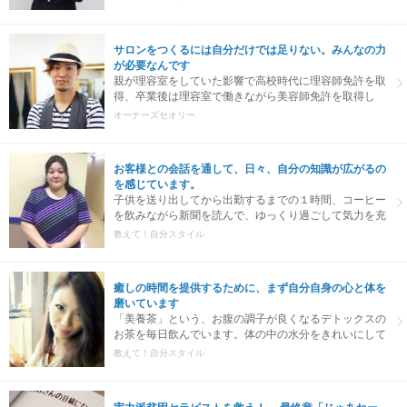
いただきました。
サロンをつくるには自分だけでは足りない。みんなの力
が必要なんです
親が理容室をしていた影響で高校時代に理容師免許を取
得、卒業後は理容室で働きながら美容師免許を取得し
て、美容室での経験も経て独立をしました。最初の理容
オーナーズセオリー
室の就職面接で『夢と志』というテーマの作文を書くよ
う言われ、それまで何となく考えていたことを、自分な
りにしっかり文字にする機会を得ました。
お客様との会話を通して、日々、自分の知識が広がるの
を感じています。
子供を送り出してから出勤するまでの１時間、コーヒー
を飲みながら新聞を読んで、ゆっくり過ごして気力を充
電します。新聞を読んでいると、お客様との会話につな
教えて！自分スタイル
がる情報も集まるんです。
癒しの時間を提供するために、まず自分自身の心と体を
磨いています
「美養茶」という、お腹の調子が良くなるデトックスの
お茶を毎日飲んでいます。体の中の水分をきれいにして
くれるんです。一日中、お水の代わりにこれを飲んでい
教えて！自分スタイル
ます。