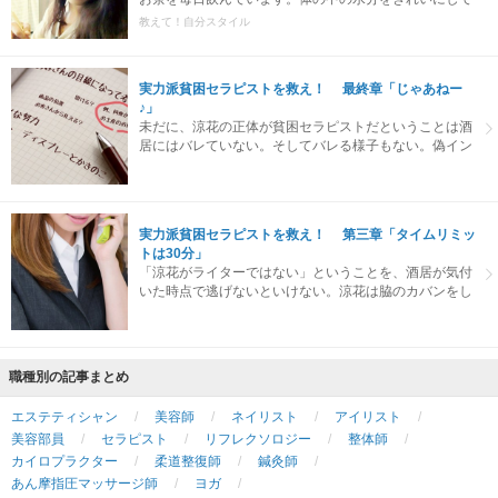
くれるんです。一日中、お水の代わりにこれを飲んでい
教えて！自分スタイル
ます。
実力派貧困セラピストを救え！ 最終章「じゃあねー
♪」
未だに、涼花の正体が貧困セラピストだということは酒
居にはバレていない。そしてバレる様子もない。偽イン
タビューは滞りなく進んでいた。涼花が質問をする、酒
居が答える。このルーティーンとも言える流れが、涼花
の油断を誘っていた。
実力派貧困セラピストを救え！ 第三章「タイムリミッ
トは30分」
「涼花がライターではない」ということを、酒居が気付
いた時点で逃げないといけない。涼花は脇のカバンをし
っかり掴み、さりげなく酒居の電話の声に耳を傾けた。
職種別の記事まとめ
エステティシャン
美容師
ネイリスト
アイリスト
美容部員
セラピスト
リフレクソロジー
整体師
カイロプラクター
柔道整復師
鍼灸師
あん摩指圧マッサージ師
ヨガ