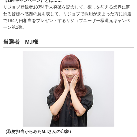
【184キャンペーン】とは……
リジョブ登録者18万4千人突破を記念して、癒しを与える業界に関
わる皆様へ感謝の意を表して、リジョブで採用が決まった方に抽選
で184万円相当をプレゼントするリジョブユーザー様還元キャンペ
ーン第1弾。
当選者 M.I様
（取材担当からみたM.Iさんの印象）