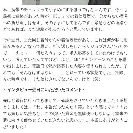
私、携帯のチェックって小まめにするほうではないんです。今回も
最初に連絡があった時が「03…」での着信履歴で、分からない番号
への折り返しはせず、そのままにしてるんです。緊急などの連絡な
どであれば、また連絡があるだろうと思っていますし。
その翌日、また同じ番号からの着信履歴があり、これは何か私に用
事があるんだなって思い、折り返しをしたらリジョブさんだったの
で、「えっ～！ 何だろう」って。求人応募をしていたわけでもな
いし、考えていたんですけど、ふと、184キャンペーンのことを思
い出しました。電話口で私が応募した内容を伝えられましたが、そ
れでも「そんなはずはない……」と疑っている状態でした。実際、
今の時点でも、まだ信じきれてないんですけど（笑）
～インタビュー翌日にいただいたコメント～
先ほど銀行に行ってきまして、確認をさせていただきました！感想
としましては、『わ、本当だったんだ！笑』という感じです！！と
ても嬉しい気持ちと、この頂いた賞金を無駄使いしないよう将来の
夢に向けて使わせていただきたいと思います。本当にありがとうご
ざいました！