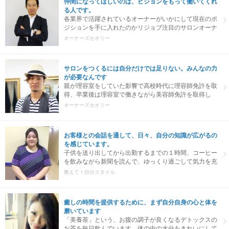
仲間になってほしいのは、ビジョンをもって働いてくれ
る人です。
各業界で活躍されているオーナーがいかにして現在のポ
ジションを手に入れたのかリジョブ注目のサロンオーナ
ーをゲストにお迎えしてオーナーまでの道のりを語って
オーナーズセオリー
いただきました。
サロンをつくるには自分だけでは足りない。みんなの力
が必要なんです
親が理容室をしていた影響で高校時代に理容師免許を取
得、卒業後は理容室で働きながら美容師免許を取得し
て、美容室での経験も経て独立をしました。最初の理容
オーナーズセオリー
室の就職面接で『夢と志』というテーマの作文を書くよ
う言われ、それまで何となく考えていたことを、自分な
りにしっかり文字にする機会を得ました。
お客様との会話を通して、日々、自分の知識が広がるの
を感じています。
子供を送り出してから出勤するまでの１時間、コーヒー
を飲みながら新聞を読んで、ゆっくり過ごして気力を充
電します。新聞を読んでいると、お客様との会話につな
教えて！自分スタイル
がる情報も集まるんです。
癒しの時間を提供するために、まず自分自身の心と体を
磨いています
「美養茶」という、お腹の調子が良くなるデトックスの
お茶を毎日飲んでいます。体の中の水分をきれいにして