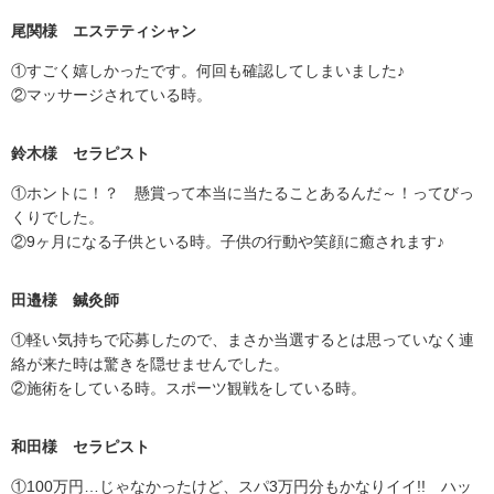
尾関様 エステティシャン
①すごく嬉しかったです。何回も確認してしまいました♪
②マッサージされている時。
鈴木様 セラピスト
①ホントに！？ 懸賞って本当に当たることあるんだ～！ってびっ
くりでした。
②9ヶ月になる子供といる時。子供の行動や笑顔に癒されます♪
田邉様 鍼灸師
①軽い気持ちで応募したので、まさか当選するとは思っていなく連
絡が来た時は驚きを隠せませんでした。
②施術をしている時。スポーツ観戦をしている時。
和田様 セラピスト
①100万円…じゃなかったけど、スパ3万円分もかなりイイ!! ハッ