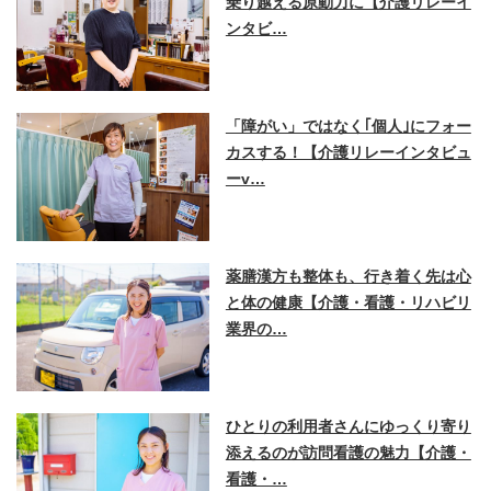
乗り越える原動力に【介護リレーイ
ンタビ…
「障がい」ではなく｢個人｣にフォー
カスする！【介護リレーインタビュ
ーv…
薬膳漢方も整体も、行き着く先は心
と体の健康【介護・看護・リハビリ
業界の…
ひとりの利用者さんにゆっくり寄り
添えるのが訪問看護の魅力【介護・
看護・…