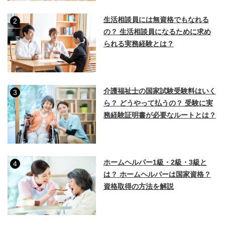
生活相談員には無資格でもなれる
2
の？ 生活相談員になるために求め
られる実務経験とは？
介護福祉士の国家試験受験料はいく
3
ら？ どうやって払うの？ 受験に実
務経験証明書が必要なルートとは？
ホームヘルパー1級・2級・3級と
4
は？ ホームヘルパーは国家資格？
資格取得の方法を解説