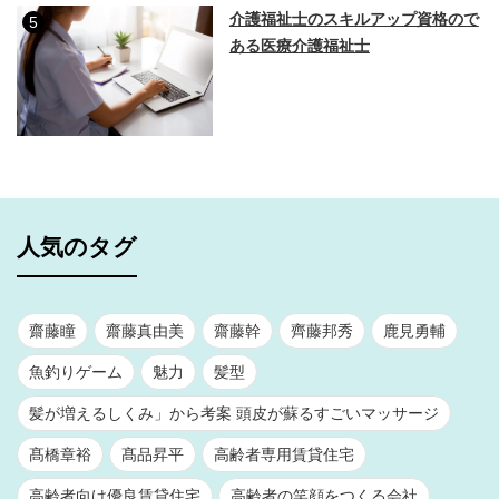
介護福祉士のスキルアップ資格ので
5
ある医療介護福祉士
人気のタグ
齋藤瞳
齋藤真由美
齋藤幹
齊藤邦秀
鹿見勇輔
魚釣りゲーム
魅力
髪型
髪が増えるしくみ」から考案 頭皮が蘇るすごいマッサージ
髙橋章裕
髙品昇平
高齢者専用賃貸住宅
高齢者向け優良賃貸住宅
高齢者の笑顔をつくる会社