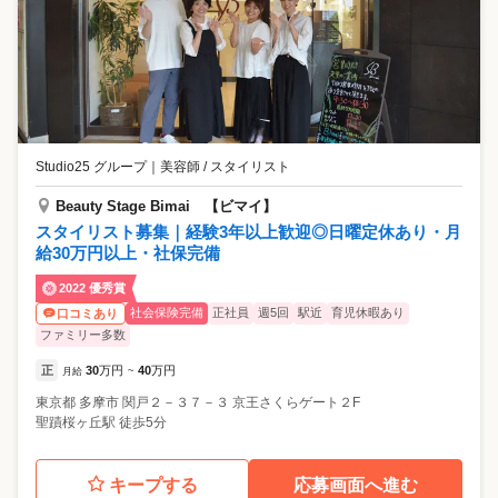
Studio25 グループ
｜
美容師 / スタイリスト
Beauty Stage Bimai 【ビマイ】
スタイリスト募集｜経験3年以上歓迎◎日曜定休あり・月
給30万円以上・社保完備
2022 優秀賞
社会保険完備
正社員
週5回
駅近
育児休暇あり
口コミあり
ファミリー多数
正
30
万円
40
万円
月給
~
東京都
多摩市
関戸２－３７－３ 京王さくらゲート２F
聖蹟桜ヶ丘駅 徒歩5分
キープする
応募画面へ進む