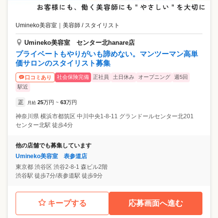
Umineko美容室
｜
美容師 / スタイリスト
Umineko美容室 センター北hanare店
プライベートもやりがいも諦めない。マンツーマン高単
価サロンのスタイリスト募集
社会保険完備
正社員
土日休み
オープニング
週5回
口コミあり
駅近
正
25
万円
63
万円
月給
~
神奈川県
横浜市都筑区
中川中央1-8-11 グランドールセンター北201
センター北駅 徒歩4分
他の店舗でも募集しています
Umineko美容室 表参道店
東京都
渋谷区
渋谷2-8-1 森ビル2階
渋谷駅 徒歩7分/表参道駅 徒歩9分
キープする
応募画面へ進む