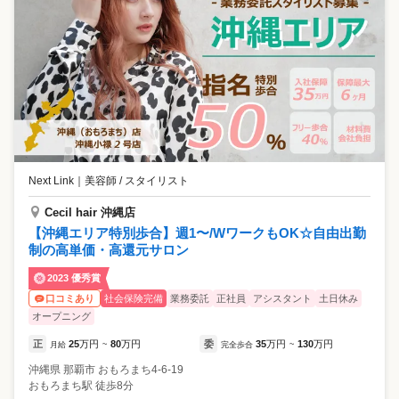
Next Link
｜
美容師 / スタイリスト
Cecil hair 沖縄店
【沖縄エリア特別歩合】週1〜/WワークもOK☆自由出勤
制の高単価・高還元サロン
2023 優秀賞
社会保険完備
業務委託
正社員
アシスタント
土日休み
口コミあり
オープニング
正
25
万円
80
万円
委
35
万円
130
万円
月給
~
完全歩合
~
沖縄県
那覇市
おもろまち4-6-19
おもろまち駅 徒歩8分