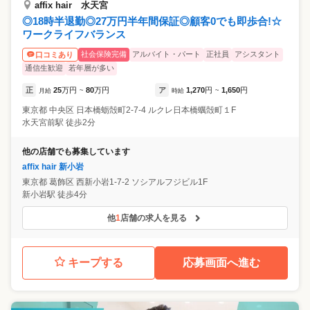
affix hair 水天宮
◎18時半退勤◎27万円半年間保証◎顧客0でも即歩合!☆
ワークライフバランス
社会保険完備
アルバイト・パート
正社員
アシスタント
口コミあり
通信生歓迎
若年層が多い
正
25
万円
80
万円
ア
1,270
円
1,650
円
月給
~
時給
~
東京都
中央区
日本橋蛎殻町2-7-4 ルクレ日本橋蠣殻町１F
水天宮前駅 徒歩2分
他の店舗でも募集しています
affix hair 新小岩
東京都
葛飾区
西新小岩1-7-2 ソシアルフジビル1F
新小岩駅 徒歩4分
他
1
店舗の求人を見る
キープする
応募画面へ進む