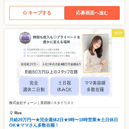
キープする
応募画面へ進む
NEW
株式会社チューン
｜
美容師 / スタイリスト
Rire
月給29万円〜★完全週休2日★9時〜18時営業★土日休日
OK★ママさん多数在籍！