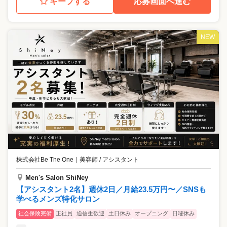
キープする
応募画面へ進む
NEW
株式会社Be The One
｜
美容師 / アシスタント
Men's Salon ShiNey
【アシスタント2名】週休2日／月給23.5万円〜／SNSも
学べるメンズ特化サロン
社会保険完備
正社員
通信生歓迎
土日休み
オープニング
日曜休み