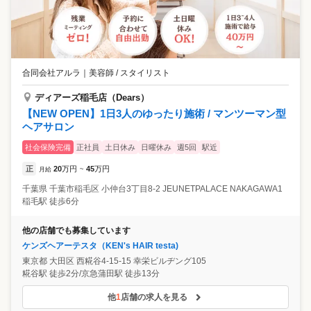
合同会社アルラ
｜
美容師 / スタイリスト
ディアーズ稲毛店（Dears）
【NEW OPEN】1日3人のゆったり施術 / マンツーマン型
ヘアサロン
社会保険完備
正社員
土日休み
日曜休み
週5回
駅近
正
20
万円
45
万円
月給
~
千葉県
千葉市稲毛区
小仲台3丁目8-2 JEUNETPALACE NAKAGAWA1
稲毛駅 徒歩6分
他の店舗でも募集しています
ケンズヘアーテスタ（KEN's HAIR testa)
東京都
大田区
西糀谷4-15-15 幸栄ビルヂング105
糀谷駅 徒歩2分/京急蒲田駅 徒歩13分
他
1
店舗の求人を見る