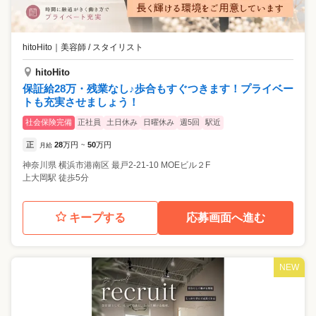
hitoHito
｜
美容師 / スタイリスト
hitoHito
保証給28万・残業なし♪歩合もすぐつきます！プライベー
トも充実させましょう！
社会保険完備
正社員
土日休み
日曜休み
週5回
駅近
正
28
万円
50
万円
月給
~
神奈川県
横浜市港南区
最戸2-21-10 MOEビル２F
上大岡駅 徒歩5分
キープする
応募画面へ進む
NEW