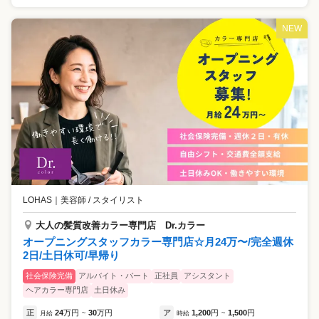
NEW
LOHAS
｜
美容師 / スタイリスト
大人の髪質改善カラー専門店 Dr.カラー
オープニングスタッフカラー専門店☆月24万〜/完全週休
2日/土日休可/早帰り
社会保険完備
アルバイト・パート
正社員
アシスタント
ヘアカラー専門店
土日休み
正
24
万円
30
万円
ア
1,200
円
1,500
円
月給
~
時給
~