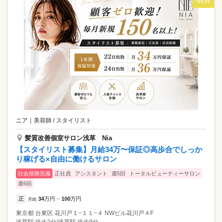
NEW
ニア
｜
美容師 / スタイリスト
髪質改善個室サロン浅草 Nia
【スタイリスト募集】月給34万〜保証◎高歩合でしっか
り稼げる×自由に働けるサロン
社会保険完備
正社員
アシスタント
週5回
トータルビューティーサロン
週6回
正
34
万円
100
万円
月給
~
東京都
台東区
花川戸１−１１−４ NWビル花川戸４F