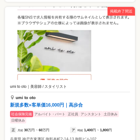
掲載終了間近
umi to oto
｜
美容師 / スタイリスト
umi to oto
新規多数×客単価16,000円｜高歩合
社会保険完備
アルバイト・パート
正社員
アシスタント
土日休み
日曜休み
正
30
万円
60
万円
ア
1,400
円
1,800
円
月給
~
時給
~
兵庫県
神戸市東灘区
御影本町2-14-13 御影ビル102