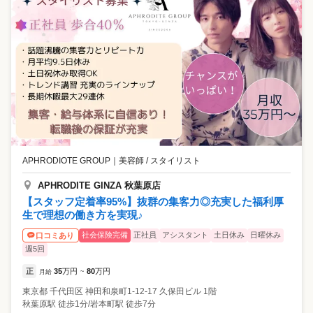
APHRODIOTE GROUP
｜
美容師 / スタイリスト
APHRODITE GINZA 秋葉原店
【スタッフ定着率95%】抜群の集客力◎充実した福利厚
生で理想の働き方を実現♪
社会保険完備
正社員
アシスタント
土日休み
日曜休み
口コミあり
週5回
正
35
万円
80
万円
月給
~
東京都
千代田区
神田和泉町1-12-17 久保田ビル 1階
秋葉原駅 徒歩1分/岩本町駅 徒歩7分