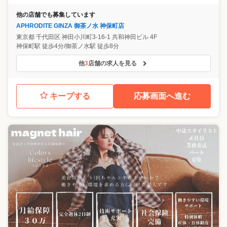
他の店舗でも募集しています
APHRODITE GINZA 御茶ノ水 神保町店
東京都
千代田区
神田小川町3-16-1 共和神田ビル 4F
神保町駅 徒歩4分/御茶ノ水駅 徒歩8分
他
3
店舗の求人を見る
キープする
応募画面へ進む