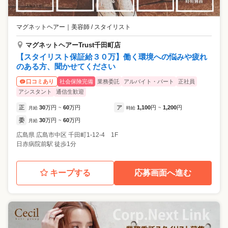
マグネットヘアー
｜
美容師 / スタイリスト
マグネットヘアーTrust千田町店
【スタイリスト保証給３０万】働く環境への悩みや疲れ
のある方、聞かせてください
社会保険完備
業務委託
アルバイト・パート
正社員
口コミあり
アシスタント
通信生歓迎
正
30
万円
60
万円
ア
1,100
円
1,200
円
月給
~
時給
~
委
30
万円
60
万円
月給
~
広島県
広島市中区
千田町1-12-4 1F
日赤病院前駅 徒歩1分
キープする
応募画面へ進む