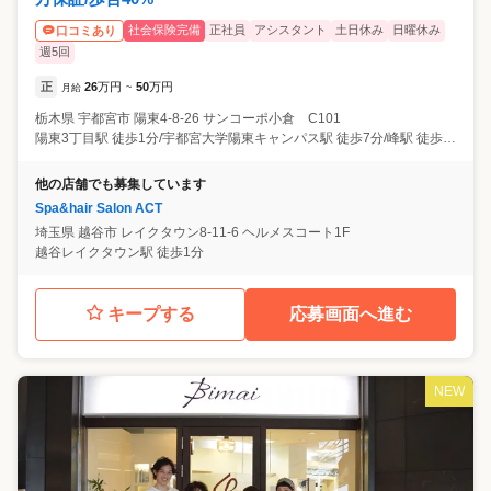
社会保険完備
正社員
アシスタント
土日休み
日曜休み
口コミあり
週5回
正
26
万円
50
万円
月給
~
栃木県
宇都宮市
陽東4-8-26 サンコーポ小倉 C101
陽東3丁目駅 徒歩1分/宇都宮大学陽東キャンパス駅 徒歩7分/峰駅 徒歩10分
他の店舗でも募集しています
Spa&hair Salon ACT
埼玉県
越谷市
レイクタウン8-11-6 ヘルメスコート1F
越谷レイクタウン駅 徒歩1分
キープする
応募画面へ進む
NEW