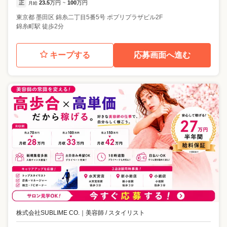
正
23.5
万円
100
万円
月給
~
東京都
墨田区
錦糸二丁目5番5号 ポプリプラザビル2F
錦糸町駅 徒歩2分
キープする
応募画面へ進む
株式会社SUBLIME CO.
｜
美容師 / スタイリスト