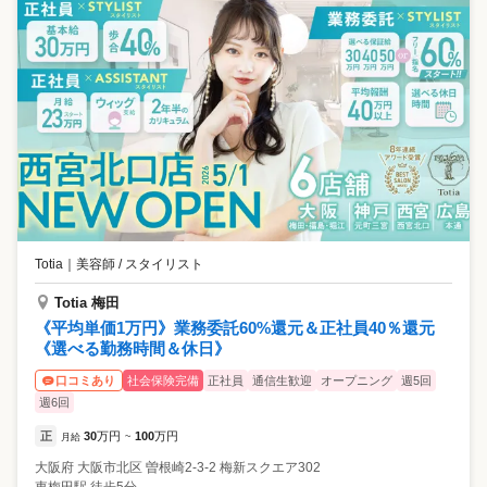
Totia
｜
美容師 / スタイリスト
Totia 梅田
《平均単価1万円》業務委託60%還元＆正社員40％還元
《選べる勤務時間＆休日》
社会保険完備
正社員
通信生歓迎
オープニング
週5回
口コミあり
週6回
正
30
万円
100
万円
月給
~
大阪府
大阪市北区
曽根崎2-3-2 梅新スクエア302