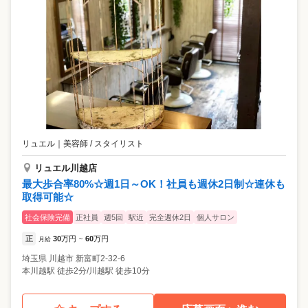
リュエル
｜
美容師 / スタイリスト
リュエル川越店
最大歩合率80%☆週1日～OK！社員も週休2日制☆連休も
取得可能☆
社会保険完備
正社員
週5回
駅近
完全週休2日
個人サロン
正
30
万円
60
万円
月給
~
埼玉県
川越市
新富町2-32-6
本川越駅 徒歩2分/川越駅 徒歩10分