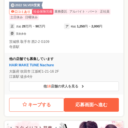
2022 SILVER受賞
社会保険完備
業務委託
アルバイト・パート
正社員
口コミあり
土日休み
日曜休み
正
29
万円
90
万円
ア
1,250
円
2,000
円
月給
~
時給
~
委
完全歩合
茨城県
取手市
西2-2 G109
寺原駅
他の店舗でも募集しています
HAIR MAKE TUNE Nachure
大阪府
吹田市
江坂町1-21-16 2F
江坂駅 徒歩4分
他
18
店舗の求人を見る
キープする
応募画面へ進む