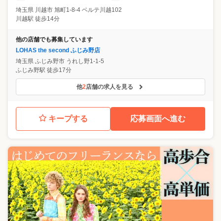
埼玉県
川越市
旭町1-8-4 ベルテ川越102
川越駅 徒歩14分
他の店舗でも募集しています
LOHAS the second ふじみ野店
埼玉県
ふじみ野市
うれし野1-1-5
ふじみ野駅 徒歩17分
他
2
店舗の求人を見る
キープする
応募画面へ進む