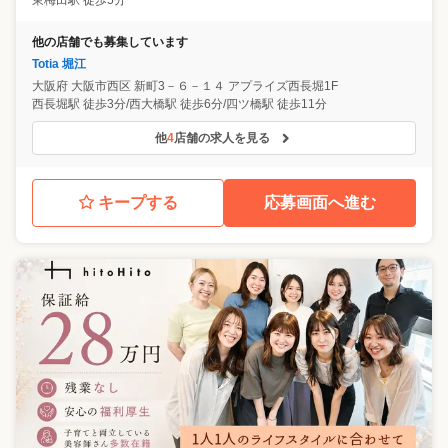
東梅田駅 徒歩5分
他の店舗でも募集しています
Totia 堀江
大阪府
大阪市西区
新町3－６－１４ アプライズ西長堀1F
西長堀駅 徒歩3分/西大橋駅 徒歩6分/四ツ橋駅 徒歩11分
他
4
店舗の求人を見る
キープする
応募画面へ進む