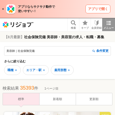
アプリならサクサク動作で
アプリで開く
使いやすい！
リジョブ
検索
キープ
会員登録
メニュー
【8月最新】
社会保険完備 美容師・美容室の求人・転職・募集
条件変更
美容師｜社会保険完備
さらに絞り込む
職種 ＋
エリア・駅 ＋
雇用形態 ＋
35393
検索結果
件
1ページ目
標準
新着順
更新順