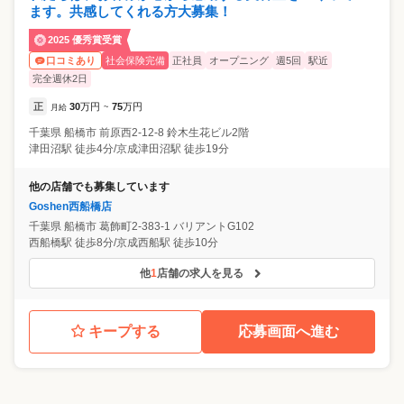
ます。共感してくれる方大募集！
2025 優秀賞受賞
社会保険完備
正社員
オープニング
週5回
駅近
口コミあり
完全週休2日
正
30
万円
75
万円
月給
~
千葉県
船橋市
前原西2-12-8 鈴木生花ビル2階
津田沼駅 徒歩4分/京成津田沼駅 徒歩19分
他の店舗でも募集しています
Goshen西船橋店
千葉県
船橋市
葛飾町2-383-1 バリアントG102
西船橋駅 徒歩8分/京成西船駅 徒歩10分
他
1
店舗の求人を見る
キープする
応募画面へ進む