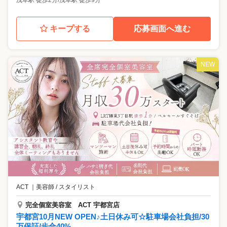
浅草駅 徒歩2分/浅草駅 徒歩9分
キープする
応募画面へ進む
NEW
ACT
｜
美容師 / スタイリスト
完全個室美容室 ACT 宇都宮店
宇都宮10月NEW OPEN♪土日休み可☆駐車場会社負担/30
万保証/歩合40%