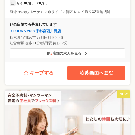
正
30
万円
80
万円
月給
~
海外
その他
ホーチミン市サイゴン街区 レロイ通り32番地 2階
他の店舗でも募集しています
７LOOKS creo 宇都宮西川田店
栃木県
宇都宮市
西川田町1020-6
江曽島駅 徒歩11分/鶴田駅 徒歩12分
他
3
店舗の求人を見る
キープする
応募画面へ進む
NEW