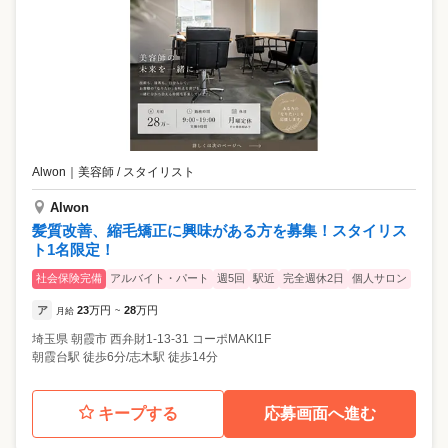
Alwon
｜
美容師 / スタイリスト
Alwon
髪質改善、縮毛矯正に興味がある方を募集！スタイリス
ト1名限定！
社会保険完備
アルバイト・パート
週5回
駅近
完全週休2日
個人サロン
ア
23
万円
28
万円
月給
~
埼玉県
朝霞市
西弁財1-13-31 コーポMAKI1F
朝霞台駅 徒歩6分/志木駅 徒歩14分
キープする
応募画面へ進む