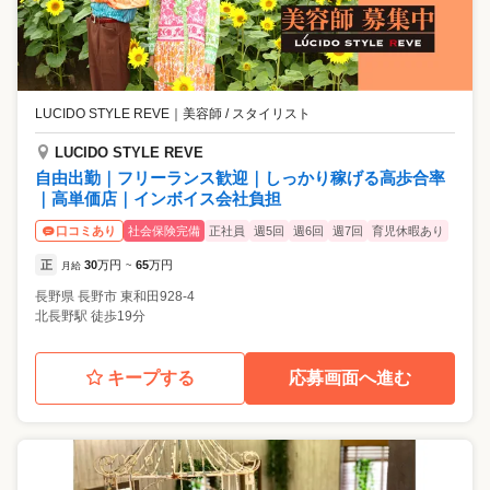
LUCIDO STYLE REVE
｜
美容師 / スタイリスト
LUCIDO STYLE REVE
自由出勤｜フリーランス歓迎｜しっかり稼げる高歩合率
｜高単価店｜インボイス会社負担
社会保険完備
正社員
週5回
週6回
週7回
育児休暇あり
口コミあり
正
30
万円
65
万円
月給
~
長野県
長野市
東和田928-4
北長野駅 徒歩19分
キープする
応募画面へ進む