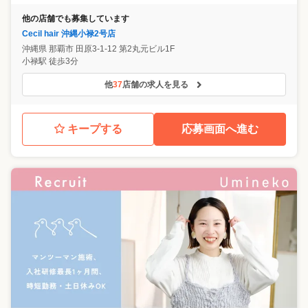
他の店舗でも募集しています
Cecil hair 沖縄小禄2号店
沖縄県
那覇市
田原3-1-12 第2丸元ビル1F
小禄駅 徒歩3分
他
37
店舗の求人を見る
キープする
応募画面へ進む