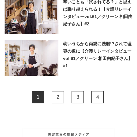
辛いことも「試されてる？」と思え
ば乗り越えられる！【介護リレーイ
ンタビューvol.61／クリーン 相田由
紀子さん】#2
幼いうちから両親に洗脳!?されて理
容の道に【介護リレーインタビュー
vol.61／クリーン 相田由紀子さん】
#1
1
2
3
4