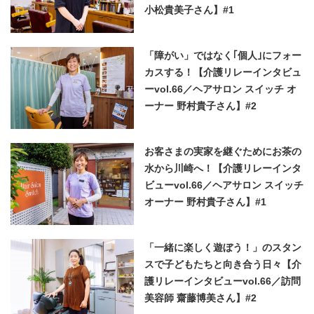
小松貴美子さん】#1
「障がい」ではなく｢個人｣にフォー
カスする！【介護リレーインタビュ
ーvol.66／ヘアサロン スイッチ オ
ーナー 野村貴子さん】#2
お客さまの実家を継ぐためにお茶の
水から川崎へ！【介護リレーインタ
ビューvol.66／ヘアサロン スイッチ
オーナー 野村貴子さん】#1
「一緒に楽しく遊ぼう！」のスタン
スで子どもたちと向き合う日々【介
護リレーインタビューvol.66／訪問
美容師 齋藤博美さん】#2