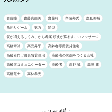
齋藤瞳
齋藤真由美
齋藤幹
齊藤邦秀
鹿見勇輔
魚釣りゲーム
魅力
髪型
髪が増えるしくみ」から考案 頭皮が蘇るすごいマッサージ
髙橋章裕
髙品昇平
高齢者専用賃貸住宅
高齢者向け優良賃貸住宅
高齢者の笑顔をつくる会社
高齢者コミュニケーター
高齢者
高野 誠
高澤 麗
高橋竜士
高林孝光