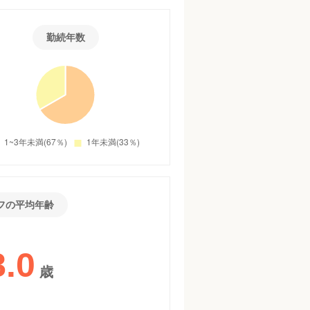
勤続年数
フの平均年齢
8.0
歳