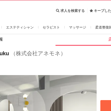
求人を検索する
キープし
エステティシャン
セラピスト
マッサージ
柔道整復
報
yuku
（株式会社アネモネ）