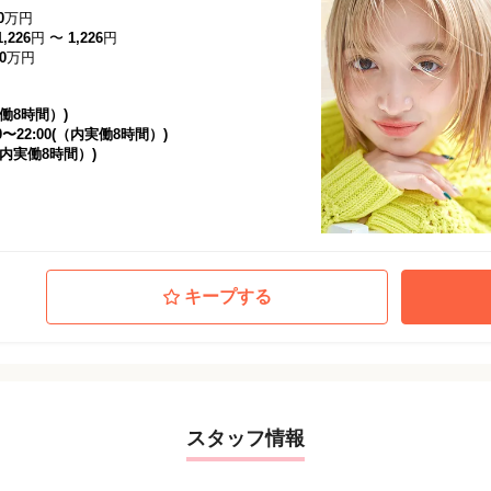
0
万円
1,226
円
〜
1,226
円
0
万円
（実働8時間）)
00〜22:00(（内実働8時間）)
0(（内実働8時間）)
キープする
スタッフ情報