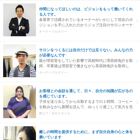
仲間になってほしいのは、ビジョンをもって働いてくれ
る人です。
各業界で活躍されているオーナーがいかにして現在のポ
ジションを手に入れたのかリジョブ注目のサロンオーナ
ーをゲストにお迎えしてオーナーまでの道のりを語って
オーナーズセオリー
いただきました。
サロンをつくるには自分だけでは足りない。みんなの力
が必要なんです
親が理容室をしていた影響で高校時代に理容師免許を取
得、卒業後は理容室で働きながら美容師免許を取得し
て、美容室での経験も経て独立をしました。最初の理容
オーナーズセオリー
室の就職面接で『夢と志』というテーマの作文を書くよ
う言われ、それまで何となく考えていたことを、自分な
りにしっかり文字にする機会を得ました。
お客様との会話を通して、日々、自分の知識が広がるの
を感じています。
子供を送り出してから出勤するまでの１時間、コーヒー
を飲みながら新聞を読んで、ゆっくり過ごして気力を充
電します。新聞を読んでいると、お客様との会話につな
教えて！自分スタイル
がる情報も集まるんです。
癒しの時間を提供するために、まず自分自身の心と体を
磨いています