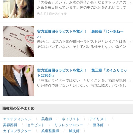
「美養茶」という、お腹の調子が良くなるデトックスの
お茶を毎日飲んでいます。体の中の水分をきれいにして
くれるんです。一日中、お水の代わりにこれを飲んでい
教えて！自分スタイル
ます。
実力派貧困セラピストを救え！ 最終章「じゃあねー
♪」
未だに、涼花の正体が貧困セラピストだということは酒
居にはバレていない。そしてバレる様子もない。偽イン
タビューは滞りなく進んでいた。涼花が質問をする、酒
居が答える。このルーティーンとも言える流れが、涼花
の油断を誘っていた。
実力派貧困セラピストを救え！ 第三章「タイムリミッ
トは30分」
「涼花がライターではない」ということを、酒居が気付
いた時点で逃げないといけない。涼花は脇のカバンをし
っかり掴み、さりげなく酒居の電話の声に耳を傾けた。
職種別の記事まとめ
エステティシャン
美容師
ネイリスト
アイリスト
美容部員
セラピスト
リフレクソロジー
整体師
カイロプラクター
柔道整復師
鍼灸師