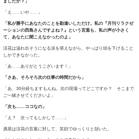
ましたか？」
「え……いや……」
「私が勝手にあなたのことを勘違いしただけ。私の『月刊リラクゼ
ーションの西島さんですよね？』という言葉も、私の声が小さく
て、あなたに聞こえなかったのよ」
涼花は溢れ出そうになる涙を堪えながら、やっぱり頭を下げること
しかできなかった。
「あ……ありがとうございます！」
「さあ、そろそろ次の仕事の時間だから」
「あ、30分経ちますもんね。次の現場ってどこですか？ そこまで
ご一緒させてくださいよ」
「次も……ココなの」
「え？ 次ってもしかして……」
酒居は涼花の言葉に対して、笑顔でゆっくりと頷いた。