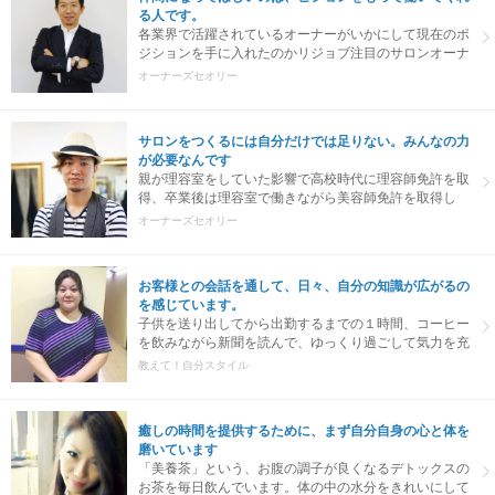
る人です。
各業界で活躍されているオーナーがいかにして現在のポ
ジションを手に入れたのかリジョブ注目のサロンオーナ
ーをゲストにお迎えしてオーナーまでの道のりを語って
オーナーズセオリー
いただきました。
サロンをつくるには自分だけでは足りない。みんなの力
が必要なんです
親が理容室をしていた影響で高校時代に理容師免許を取
得、卒業後は理容室で働きながら美容師免許を取得し
て、美容室での経験も経て独立をしました。最初の理容
オーナーズセオリー
室の就職面接で『夢と志』というテーマの作文を書くよ
う言われ、それまで何となく考えていたことを、自分な
りにしっかり文字にする機会を得ました。
お客様との会話を通して、日々、自分の知識が広がるの
を感じています。
子供を送り出してから出勤するまでの１時間、コーヒー
を飲みながら新聞を読んで、ゆっくり過ごして気力を充
電します。新聞を読んでいると、お客様との会話につな
教えて！自分スタイル
がる情報も集まるんです。
癒しの時間を提供するために、まず自分自身の心と体を
磨いています
「美養茶」という、お腹の調子が良くなるデトックスの
お茶を毎日飲んでいます。体の中の水分をきれいにして