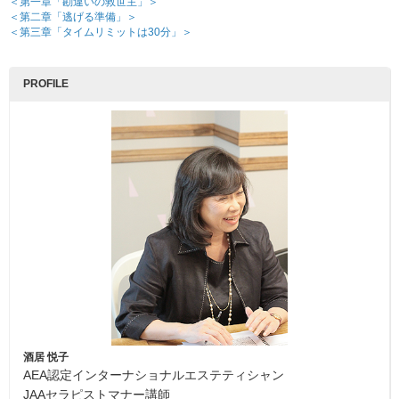
＜第一章「勘違いの救世主」＞
＜第二章「逃げる準備」＞
＜第三章「タイムリミットは30分」＞
PROFILE
酒居 悦子
AEA認定インターナショナルエステティシャン
JAAセラピストマナー講師