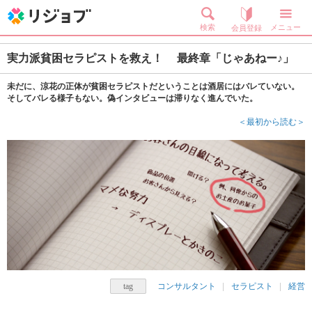
検索
メニュー
会員登録
実力派貧困セラピストを救え！ 最終章「じゃあねー♪」
未だに、涼花の正体が貧困セラピストだということは酒居にはバレていない。
そしてバレる様子もない。偽インタビューは滞りなく進んでいた。
＜最初から読む＞
コンサルタント
セラピスト
経営