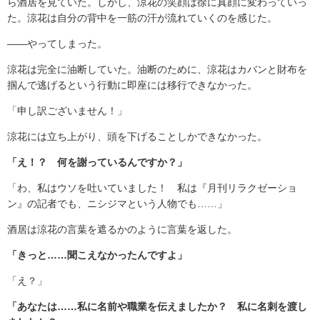
ら酒居を見ていた。しかし、涼花の笑顔は徐に真顔に変わっていっ
た。涼花は自分の背中を一筋の汗が流れていくのを感じた。
――やってしまった。
涼花は完全に油断していた。油断のために、涼花はカバンと財布を
掴んで逃げるという行動に即座には移行できなかった。
「申し訳ございません！」
涼花には立ち上がり、頭を下げることしかできなかった。
「え！？ 何を謝っているんですか？」
「わ、私はウソを吐いていました！ 私は『月刊リラクゼーショ
ン』の記者でも、ニシジマという人物でも……」
酒居は涼花の言葉を遮るかのように言葉を返した。
「きっと……聞こえなかったんですよ」
「え？」
「あなたは……私に名前や職業を伝えましたか？ 私に名刺を渡し