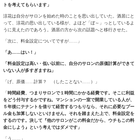
トを考えてもらいます」
涼花は自分がサロンを始めた時のことを思い出していた。酒居にと
って、涼花の思い出している様が、よほど「ぼ～」っとしているよ
うに見えたのであろう。酒居の方から次の話題へと移行させた。
「次に、料金設定についてですが……」
「あ……はい！」
「料金設定は高い・低い以前に、自分のサロンの原価計算ができて
いない人が多すぎますね」
「げ、原価……計算？ （したことない……）」
「
時間経費、つまりサロンで１時間にかかる経費です。そこに利益
をどう付与するかですね。マンションの一室で開業している人が、
５年後にテナントを借りて経営するつもりなら、それに必要なプー
ル金も加算しないといけません。それを踏まえた上で、料金設定を
するのです。決して『他のサロンがこの料金だから、ウチもこの料
金にしよう』という考えではダメです」
「う……」