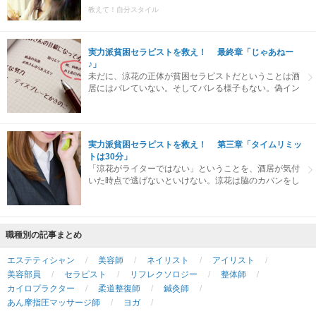
くれるんです。一日中、お水の代わりにこれを飲んでい
教えて！自分スタイル
ます。
実力派貧困セラピストを救え！ 最終章「じゃあねー
♪」
未だに、涼花の正体が貧困セラピストだということは酒
居にはバレていない。そしてバレる様子もない。偽イン
タビューは滞りなく進んでいた。涼花が質問をする、酒
居が答える。このルーティーンとも言える流れが、涼花
の油断を誘っていた。
実力派貧困セラピストを救え！ 第三章「タイムリミッ
トは30分」
「涼花がライターではない」ということを、酒居が気付
いた時点で逃げないといけない。涼花は脇のカバンをし
っかり掴み、さりげなく酒居の電話の声に耳を傾けた。
職種別の記事まとめ
エステティシャン
美容師
ネイリスト
アイリスト
美容部員
セラピスト
リフレクソロジー
整体師
カイロプラクター
柔道整復師
鍼灸師
あん摩指圧マッサージ師
ヨガ