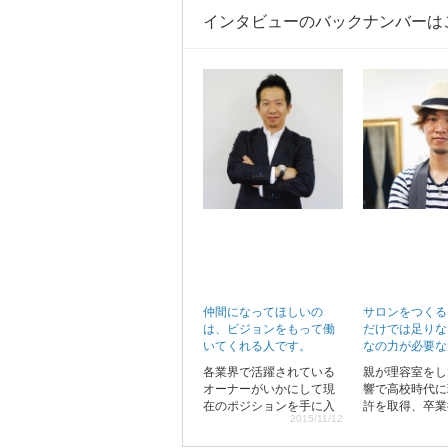
インタビューのバックナンバーは
仲間になってほしいの
サロンをつくる
は、ビジョンをもって働
だけでは足りな
いてくれる人です。
なの力が必要な
各業界で活躍されている
親が理容室をし
オーナーがいかにして現
響で高校時代に
在のポジションを手に入
許を取得、卒業
2015/11/12
れたのかリジョブ注目の
室で働きながら
サロンオーナーをゲスト
許を取得して、