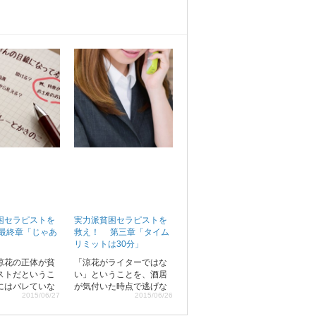
困セラピストを
実力派貧困セラピストを
最終章「じゃあ
救え！ 第三章「タイム
リミットは30分」
涼花の正体が貧
「涼花がライターではな
ストだというこ
い」ということを、酒居
にはバレていな
が気付いた時点で逃げな
2015/06/27
2015/06/26
てバレる様子も
いといけない。涼花は脇
インタビューは
のカバンをしっかり掴