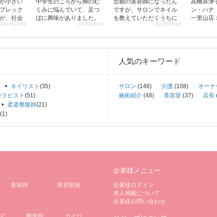
が小さい
中学生のころから脚のむ
念願の美容師になったん
高橋奈津
プレック
くみに悩んでいて、足つ
ですが、サロンでネイル
ン・ハナ
が、社会
ぼに興味がありました。
を教えていただくうちに
一里山店
2015/07/03
2015/05/29
2015/05/08
ルサロン
でも、宮崎はのんびりし
ネイルの魅力にハマっ
出身地：
を付けて
ているのか、当時はリラ
て、スクールでしっかり
型：Ａ型
の技術に
クゼーションサロンがあ
勉強したいと思ったんで
食業など
、「自分
りませんでした（笑）。
す。親には「本当にやり
やコンビ
い！」と
短大卒業後は一般企業に
たいのか?! 今後どうし
どフリー
人気のキーワード
そこで最
入社したのですが、３カ
たいんだ」って言われま
３年前、
きながら
月ぐらいでやっぱり違う
した。その時、自分のお
う仕事に出
クールに
と思い、東京でリフレク
店が持てたらと話した
ネイリスト
(35)
サロン
(148)
介護
(108)
オーナ
年ほどし
ソロジーを勉強すること
ら、美容師をしている兄
セラピスト
(51)
施術紹介
(48)
美容室
(37)
店長
のサロン
に決めました。いくつか
と将来のイメージが一致
柔道整復師
(21)
半年後に
のサロンで経験を積んだ
して。未来の姿が見えた
(1)
を卒業。
後、お給料の安定してい
ことで、ネイリストへの
ロンに移
るこのサロンに入りまし
転向を決心しました。
た。
企業様メニュー
美容師
美容部員
企業様ログイン
求人掲載について
企業様お問い合わせ
マ
整体師
カイロ