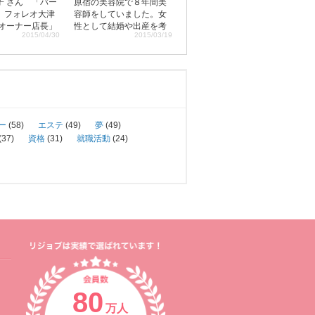
子 さん 「バー
原宿の美容院で８年間美
 フォレオ大津
容師をしていました。女
 オーナー店長」
性として結婚や出産を考
2015/04/30
2015/03/19
神奈川県 血液
える年齢になると、美容
 高校卒業後、飲
師という職業がかなりハ
でウエイトレス
ードになってきて、転職
ニのレジ打ちな
を考えるようになりまし
ター生活７年。
た。美容院では職場環境
セラピストとい
にも恵まれ、副店長とい
会い […]
う役職も任されておりま
した。第一に美容師とい
ー
(58)
エステ
(49)
夢
(49)
う職業が大好きだったの
(37)
資格
(31)
就職活動
(24)
で、転職にはかなりの迷
いがありましたが、新し
いことに挑戦したいとい
う思いが強く、転職を決
めました。
80
万人