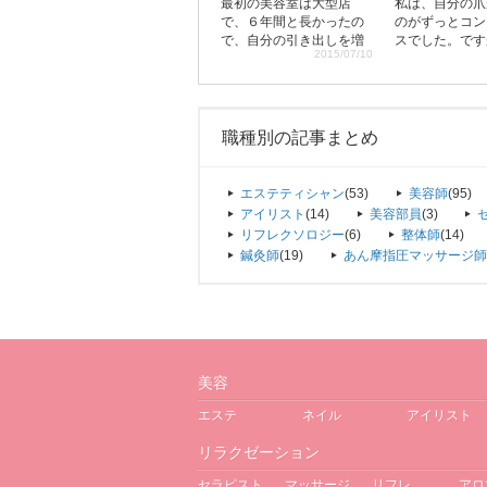
最初の美容室は大型店
私は、自分の爪
で、６年間と長かったの
のがずっとコン
で、自分の引き出しを増
スでした。です
2015/07/10
やすために他の美容室を
人になってネイ
見てみようと転職しまし
でスカルプチャ
た。ここは規模が小さな
もらった時、そ
個人サロンですが、働く
すごく感動して
体制がきちんとしてい
でもやってみた
職種別の記事まとめ
て、提案も出しやすいの
思ったんです。
で、お店づくりに参加で
初は、会社で働
きるんです。リニューア
夜間のネイルス
エステティシャン
(53)
美容師
(95)
ルの時は内装や設計など
通いました。１
アイリスト
(14)
美容部員
(3)
にも関われて、すごく良
てスクール系列
リフレクソロジー
(6)
整体師
(14)
い機会になりました。お
に転職し、その
鍼灸師
(19)
あん摩指圧マッサージ師
しゃれなお客様が多い吉
ネイルスクール
祥寺の街も気に入ってい
その後、別のサ
ます。
りました。
美容
エステ
ネイル
アイリスト
リラクゼーション
セラピスト
マッサージ
リフレ
アロ