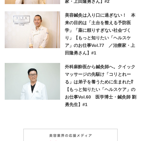
家・上田隆勇さん】#2
美容鍼灸は入り口に過ぎない！ 本
来の目的は「土台を整える予防医
学」「薬に頼りすぎない社会づく
り」【もっと知りたい「ヘルスケ
ア」のお仕事Vol.77 ／治療家・上
田隆勇さん】#1
外科麻酔医から鍼灸師へ。クイック
マッサージの先駆け「コリとれー
る」は弟子を養うために生まれた⁉︎
【もっと知りたい「ヘルスケア」の
お仕事Vol.60 医学博士・鍼灸師 劉
勇先生】#1