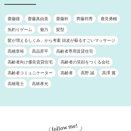
齋藤瞳
齋藤真由美
齋藤幹
齊藤邦秀
鹿見勇輔
魚釣りゲーム
魅力
髪型
髪が増えるしくみ」から考案 頭皮が蘇るすごいマッサージ
髙橋章裕
髙品昇平
高齢者専用賃貸住宅
高齢者向け優良賃貸住宅
高齢者の笑顔をつくる会社
高齢者コミュニケーター
高齢者
高野 誠
高澤 麗
高橋竜士
高林孝光