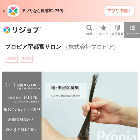
アプリで開く
アプリなら採用率1.75倍！
リジョブ
検索
キープ
会員登録
メニュー
プロピア宇都宮サロン
（株式会社プロピア）
美容師
理容師