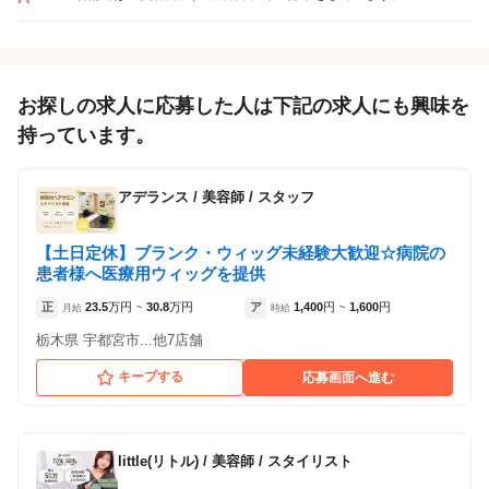
お探しの求人に応募した人は下記の求人にも興味を
持っています。
アデランス
/
美容師 / スタッフ
【土日定休】ブランク・ウィッグ未経験大歓迎☆病院の
患者様へ医療用ウィッグを提供
正
23.5
万円
30.8
万円
ア
1,400
円
1,600
円
月給
~
時給
~
栃木県 宇都宮市...他7店舗
キープする
応募画面へ進む
little(リトル)
/
美容師 / スタイリスト