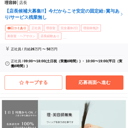
理容師
│
店長
【店長候補大募集!!】今だからこそ安定の固定給♪賞与あ
り/サービス残業無し
口コミあり
正社員
理容室
完全週休2日
理容師免許
美容室・ヘアサロン
店長経験あり
...
正社員
/
月給
26
万円
〜
50
万円
正社員
/
09:00〜18:00(土日祝（実働8時間）) ・ 10:00〜19:00(平日（実
働8時間）)
キープする
応募画面へ進む