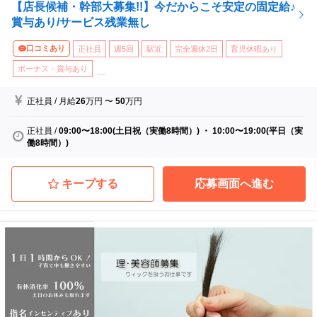
【店長候補・幹部大募集!!】今だからこそ安定の固定給♪
賞与あり/サービス残業無し
口コミあり
正社員
週5回
駅近
完全週休2日
育児休暇あり
ボーナス・賞与あり
...
正社員
/
月給
26
万円
〜
50
万円
正社員
/
09:00〜18:00(土日祝（実働8時間）) ・ 10:00〜19:00(平日（実
働8時間）)
キープする
応募画面へ進む