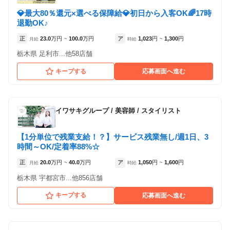
💎最大80％還元×選べる保障給💎初日から入客OK🌈17時
退勤OK♪
正
23.0
万円
100.0
万円
ア
1,023
円
1,300
円
月給
~
時給
~
栃木県 足利市...他58店舗
キープする
応募画面へ進む
イワサキグループ
/
美容師 / スタイリスト
【1分単位で残業支給！？】サービス残業無し/週1日、3
時間～OK/定着率88%☆
正
20.0
万円
40.0
万円
ア
1,050
円
1,600
円
月給
~
時給
~
栃木県 宇都宮市...他856店舗
キープする
応募画面へ進む