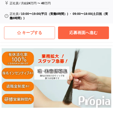
正社員
/
月給
24
万円
〜
40
万円
正社員
/
10:00〜19:00(平日（実働8時間）) ・ 09:00〜18:00(土日祝（実
働8時間）)
キープする
応募画面へ進む