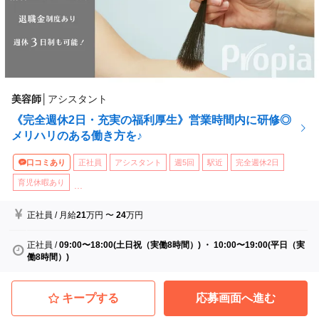
美容師
│
アシスタント
《完全週休2日・充実の福利厚生》営業時間内に研修◎
メリハリのある働き方を♪
口コミあり
正社員
アシスタント
週5回
駅近
完全週休2日
育児休暇あり
...
正社員
/
月給
21
万円
〜
24
万円
正社員
/
09:00〜18:00(土日祝（実働8時間）) ・ 10:00〜19:00(平日（実
働8時間）)
キープする
応募画面へ進む