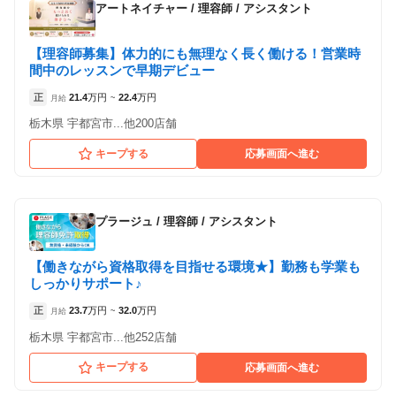
アートネイチャー
/
理容師 / アシスタント
【理容師募集】体力的にも無理なく長く働ける！営業時
間中のレッスンで早期デビュー
正
21.4
万円
22.4
万円
月給
~
栃木県 宇都宮市...他200店舗
キープする
応募画面へ進む
プラージュ
/
理容師 / アシスタント
【働きながら資格取得を目指せる環境★】勤務も学業も
しっかりサポート♪
正
23.7
万円
32.0
万円
月給
~
栃木県 宇都宮市...他252店舗
キープする
応募画面へ進む