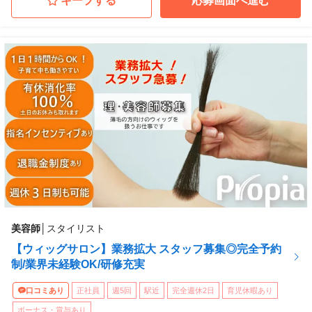
キープする
応募画面へ進む
美容師
│
スタイリスト
【ウィッグサロン】業務拡大 スタッフ募集◎完全予約
制/業界未経験OK/研修充実
口コミあり
正社員
週5回
駅近
完全週休2日
育児休暇あり
ボーナス・賞与あり