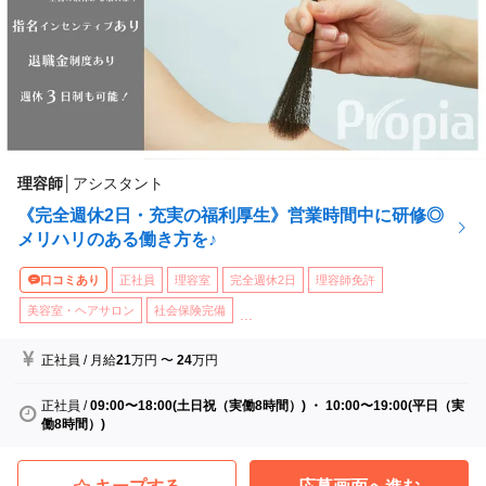
理容師
│
アシスタント
《完全週休2日・充実の福利厚生》営業時間中に研修◎
メリハリのある働き方を♪
口コミあり
正社員
理容室
完全週休2日
理容師免許
美容室・ヘアサロン
社会保険完備
...
正社員
/
月給
21
万円
〜
24
万円
正社員
/
09:00〜18:00(土日祝（実働8時間）) ・ 10:00〜19:00(平日（実
働8時間）)