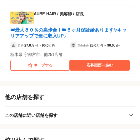
AUBE HAIR
/
美容師 / 店長
👑最大８０％の高歩合！👑６ヶ月保証給あります✨キャ
リアアップで更に収入UP♪
正
27.0
万円
90.0
万円
委
25.0
万円
90.0
万円
月給
~
完全歩合
~
栃木県 宇都宮市...他251店舗
キープする
応募画面へ進む
他の店舗を探す
この店舗に近い店舗を探す