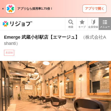
アプリで開く
アプリなら採用率1.75倍！
リジョブ
検索
キープ
会員登録
メニュー
Emerge 武蔵小杉駅店【エマージュ】
（株式会社A
shanti）
美容師