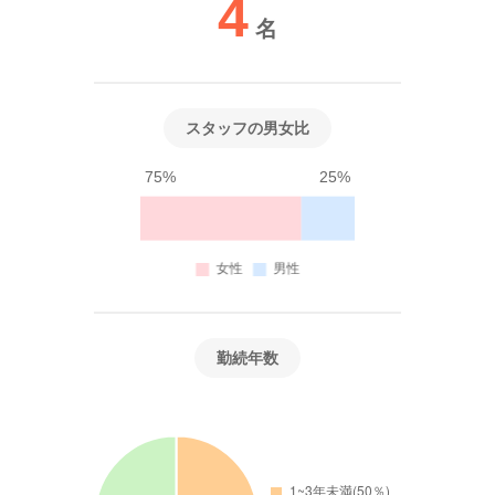
4
名
スタッフの男女比
75%
25%
勤続年数