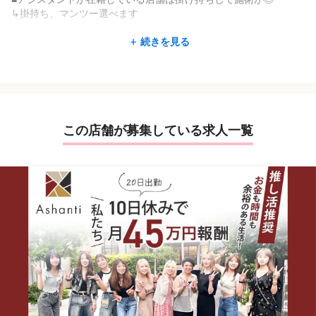
∟『働きたい場所で、働きたい時間だけ！』高単価なので限ら
↳掛持ち、マンツー選べます
れた時間でも稼げます
∟子どもの保育園や学校の時間だけ働けます
■弊社・外部講師などを呼んで講習会を開催(希望者)
続きを見る
∟学校行事や家族イベントに合わせて休みが取れます
↳学べる環境で安心
∟ママさん、パパさんスタッフ多数在籍中
■高収入+福利厚生+研修システム=Ashanti
＊キャリアアップをしたい方
充実した環境とシステムに驚愕です。
∟「将来独立したい」「講師になりたい」「本部で働きたい」
という方も年齢関係なく、努力次第でチャンスは沢山あります！
■人生を豊かにするために収入は不可欠
この店舗が募集している求人一覧
＊ママさん/パパさんスタッフ多数在籍中
安定した収入&夢が持てる環境です。
＊年齢不問。やる気のある方大歓迎！
＊美容師をしながら別の夢にもチャレンジしたい方
【Ashantiで活躍できるワケ】
＊ダブルワークで副業希望の方
■フォローアップ講習あり!
＊ご家庭を優先にワークライフバランスを重視したい方
デビュー後のフォローもバッチリ!
など、多様な方々に合わせた多彩な働き方を提案。
自信が無いまま入客なんて無茶はしません×
ダイバーシティ推進企業です。