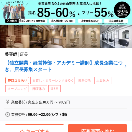
美容師
│
店長
【独立開業・経営幹部・アカデミー講師】成長企業につ
き、店長募集スタート
口コミあり
面貸し・ミラーレンタルOK
業務委託
土日休み
オープニング
日曜休み
週5回
...
業務委託
/
完全歩合
30
万円
〜
90
万円
業務委託
/
09:00〜22:00(シフト制)
キープする
応募画面へ進む