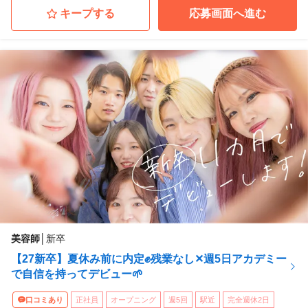
キープする
応募画面へ進む
美容師
│
新卒
【27新卒】夏休み前に内定✊残業なし✕週5日アカデミー
で自信を持ってデビュー🌱
口コミあり
正社員
オープニング
週5回
駅近
完全週休2日