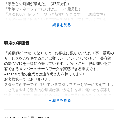
「家族との時間が増えた」（37歳男性）
「半年でマネージャーになれた」（29歳男性）
「月収100万円超えた！やっと親孝行できます」（30歳女性）
「入客や報酬に困らないので雰囲気がギスギスしてなくていい」
（33歳男性）
続きを見る
「1.5カ月スタイリストデビュー！今は月収40万円に☆」（24歳女
性）
「半年後に産休に入ります。復帰して働きたい」（29歳女性）
職場の雰囲気
「ガッツリ稼いで、1カ月に１回は趣味のキャンプに行ってます」
（36歳男性）
「美容師が"幸せ"でなくては、お客様に喜んでいただく事、最高の
「お金だけじゃない。けど、お金って大事！！！」（33歳女性）
サービスをご提供することは難しい」という想いのもと、美容師
の夢の実現を一緒に応援しています。だからこそ、熱い想いを共
スタッフの高い満足度から社内紹介も多いのが特徴です。
有できるメンバーのチームワークを実感できる環境です。
（2022年紹介数：前年度実績比較41%割増）
Ashantiは他の企業とは違う考え方を持ってます!
＿＿＿＿＿＿＿＿＿＿＿＿＿＿＿＿＿＿＿＿＿＿
お客様第一ではありません。
〈Ashaniの魅力TOP3をご紹介♪〉
スタッフが第一です! 働いているスタッフの声を第一に考えて【も
◆1位：集客力
っと働きやすく魅力的な環境は無いかを】を常に無いかを模索し
✓集客を専門とする本部スタッフが在籍しているのでお客様0でも
て考えています。仲間がいるから、仲間の思いをかなえるために
安心してください☆
お店が必要なんです。
続きを見る
✓集客サイトのAWARD受賞サロン♪
仲間が増えればお店がもっと必要なんです。
お店があるからスタッフが必要という序列ではありません。
◆2位：高待遇
そこが綺麗ごと抜きに他とは決定的に違うところだと思います。