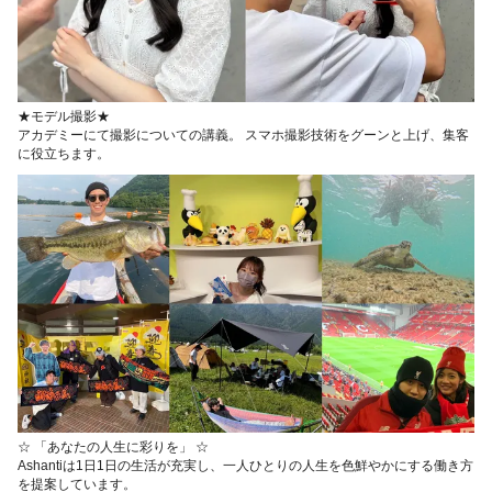
★モデル撮影★
アカデミーにて撮影についての講義。 スマホ撮影技術をグーンと上げ、集客
に役立ちます。
☆ 「あなたの人生に彩りを」 ☆
Ashantiは1日1日の生活が充実し、一人ひとりの人生を色鮮やかにする働き方
を提案しています。