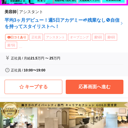
美容師
│
アシスタント
平均3ヶ月デビュー！週5日アカデミー🌱残業なし🚫自信
を持ってスタイリストへ！
口コミあり
正社員
アシスタント
オープニング
週5回
週6回
週7回
...
正社員
/
月給
21.5
万円
〜
25
万円
正社員
/
10:00〜19:00
キープする
応募画面へ進む