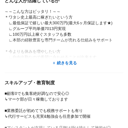
どんな人が活躍しているか
＼雇用条件には絶対的な自信あり！／
仲間の為にお店がいる、そこにお客様がたくさん来てくれてい
✓月間報酬100万円オーバーのスタイリスト多数
る、だからより仲間が輝く、お客様も幸せになれる、その幸せが
～～こんな方はピッタリ！～～
✓驚異的な高歩合【フリー55％ 指名60％ 面貸し最大85％※売
スタッフの夢を叶えると思っております。
＊ワタシ史上最高に稼ぎたいという方
り上げによって変動】でやる気を後押し！
∟最低保証で嬉しい最大300万円(最大6ヶ月保証します★)
※口コミ手当・指名料・勤続年数割増・交通費全額支給等もあ
なのでお客様はその次2番目なのです!
∟グループ平均単価7013円実現
り◎※規定あり
決してお客様をないがしろにしているわけではなく、お客様の人
∟100万円以上稼ぐスタッフも多数
生を変えてしまう超重要な仕事だと思います。
∟本部の経験豊富な専門チームが売れる仕組みをサポート
◆3位：自由な働き方
だからこそ仲間が幸せでなければならないとAshantiは考えていま
✓土日休み/Wワーク/週1～ もOK！
す。
＊今よりも休みを増やしたい方
✓休みも保障制度も自由に選べるのでプライベートも大事にでき
そんな環境だからこそ、スタッフ間はとても良好です。
∟自由出勤なので希望に合わせることが出来ます
ますよ！
自信をもって言える最高の仲間たちです。
∟シフト制で月によって働き方を変えられる仕組みです
続きを見る
＿＿＿＿＿＿＿＿＿＿＿＿＿＿＿＿＿＿＿＿＿＿
是非一度サロン見学にご来店してみてはいかがでしょうか。
∟予期せぬ事態でもフォロー♪
∟【高単価×掛け持ちなし】自分のペースで働くことができます
〈スタッフ満足度も急上昇！〉
こだわり抜かれた空間。
「集客」「仲間」「経営」と3つの経験豊富な専門のチームがしっ
スキルアップ・教育制度
非日常的な贅沢極上空間♪
＊施術に集中したい、ビラ配りはしたくないという方
かりとサポート！
おしゃれ女子絶賛のsalon◎
∟某集客サイトでAWARD受賞歴があるくらい本部が力を入れて
働き方の相談からキャリアアップのことなどスタッフケアを強化
■顧客0でも集客絶好調なので安心◎
いるので安心して施術に専念できます◎
しているため、「こんなに丁寧に話を聞いてくれるなんて心強
↳マーケ部が日々稼働しております
∟半個室店舗続々Open
い」との声も♪
∟ビラ配りなどの自力集客は必要ありません！
■業務委託が初めてでも税務サポートも有り
《圧倒的な集客》×《驚異的な高待遇》×《選べる働き方》
↳代行サービスも充実&勉強会も任意参加で開催
＊家庭との両立を目指すママさん美容師
自分のスタイルに合わせて働ける美容師になりませんか？
∟出勤時間、勤務時間は日によって調整可能
■アシスタントが在籍している店舗は掛け持ちして施術が◎