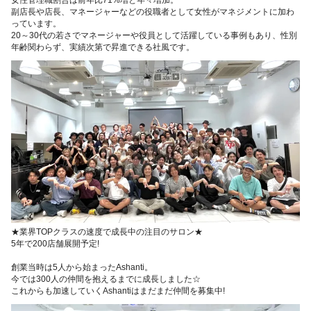
副店長や店長、マネージャーなどの役職者として女性がマネジメントに加わ
っています。
20～30代の若さでマネージャーや役員として活躍している事例もあり、性別
年齢関わらず、実績次第で昇進できる社風です。
★業界TOPクラスの速度で成長中の注目のサロン★
5年で200店舗展開予定!
創業当時は5人から始まったAshanti。
今では300人の仲間を抱えるまでに成長しました☆
これからも加速していくAshantiはまだまだ仲間を募集中!