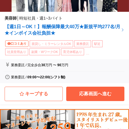
美容師
│
時短社員・週1~3バイト
【週1日～OK！】報酬保障最大40万★新規平均277名/月
★インボイス会社負担★
口コミあり
面貸し・ミラーレンタルOK
業務委託
駅近
社員登用あり
副業・WワークOK
育児休暇あり
...
業務委託
/
完全歩合
30
万円
〜
90
万円
業務委託
/
09:00〜22:00(シフト制)
キープする
応募画面へ進む