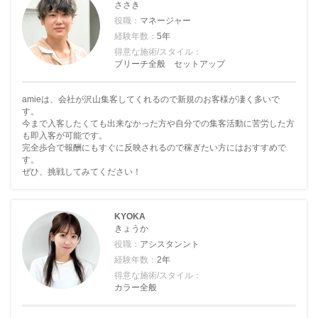
ささき
役職：
マネージャー
経験年数：
5年
得意な施術/スタイル：
ブリーチ全般 セットアップ
amieは、会社が沢山集客してくれるので新規のお客様が凄く多いで
す。
今まで入客したくても出来なかった方や自分での集客活動に苦労した方
も即入客が可能です。
完全歩合で報酬にもすぐに反映されるので稼ぎたい方にはおすすめで
す。
ぜひ、挑戦してみてください！
KYOKA
きょうか
役職：
アシスタンント
経験年数：
2年
得意な施術/スタイル：
カラー全般