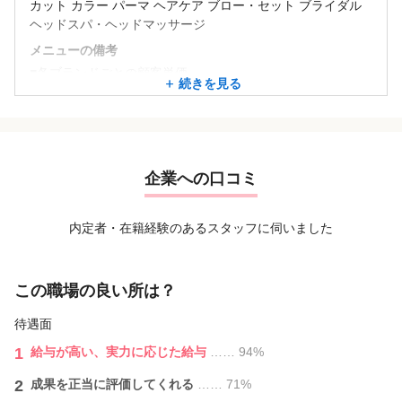
カット カラー パーマ ヘアケア ブロー・セット ブライダル
ヘッドスパ・ヘッドマッサージ
メニューの備考
■各ブランドごとの顧客単価
続きを見る
Emerge＆amie＝6,500円
charme ＝7,500円
VALLET＝9,000円
【報酬例】＊業務委託＊
企業への口コミ
■業務委託スタッフ報酬イメージ■
30代男性
月4休み 1日12時間稼働
内定者・在籍経験のあるスタッフに伺いました
報酬➣￥880,461
入客297人 指名70人 フリー227人
この職場の良い所は？
30代女性
月8休み 1日10時間稼働
待遇面
報酬➣￥643,977
1
給与が⾼い、実力に応じた給与
…… 94%
入客230人 指名57人 フリー173人
2
成果を正当に評価してくれる
…… 71%
20代女性