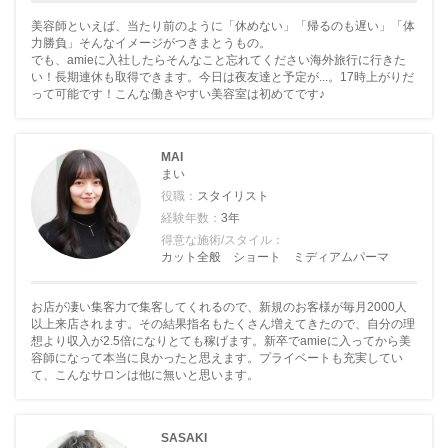
美容師といえば、当たり前のように「休めない」「帰るのも遅い」「体
力勝負」そんなイメージがつきまとうもの。
でも、amieに入社したらそんなこと忘れてください海外旅行に行きた
い！長期連休も取得できます。今日は夜友達と予定が...。17時上がりだ
って可能です！こんな働きやすい美容室は初めてです♪
MAI
まい
役職：
スタイリスト
経験年数：
3年
得意な施術/スタイル：
カット全般 ショート ミディアムパーマ
お店が凄い集客力で集客してくれるので、新規のお客様が毎月2000人
以上来店されます。その結果指名もたくさん増えてきたので、自分の理
想より収入が2.5倍になりとても稼げます。新卒でamieに入ってから美
容師になって本当に良かったと思えます。プライベートも充実してい
て、こんなサロンは他に無いと思います。
SASAKI