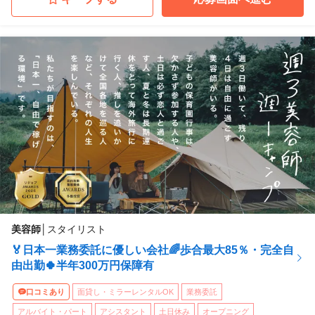
美容師
│
スタイリスト
🏅日本一業務委託に優しい会社🌈歩合最大85％・完全自
由出勤🍀半年300万円保障有
口コミあり
面貸し・ミラーレンタルOK
業務委託
アルバイト・パート
アシスタント
土日休み
オープニング
...