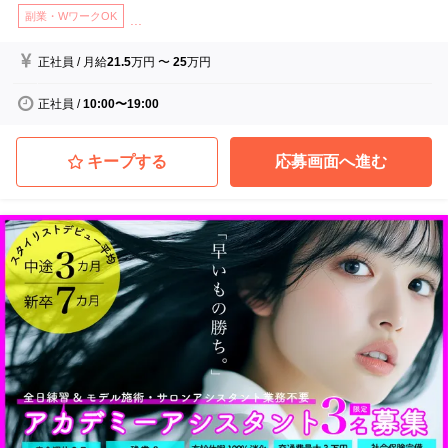
副業・WワークOK
...
正社員
/
月給
21.5
万円
〜
25
万円
正社員
/
10:00〜19:00
キープする
応募画面へ進む