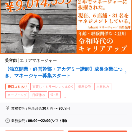
美容師
│
エリアマネージャー
【独立開業・経営幹部・アカデミー講師】成長企業につ
き、マネージャー募集スタート
口コミあり
面貸し・ミラーレンタルOK
業務委託
土日休み
オープニング
日曜休み
週5回
...
業務委託
/
完全歩合
30
万円
〜
90
万円
業務委託
/
09:00〜22:00(シフト制)