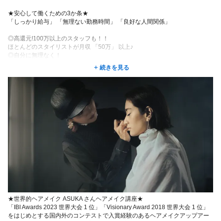
★安心して働くための3か条★
「しっかり給与」 「無理ない勤務時間」 「良好な人間関係」
◎高還元!100万以上のスタッフも！！
ほとんどのスタイリストが月収 「50万」 以上♪
◎自分に無理なく！
自由出勤制で時短勤務 週1日~勤務もOK!
続きを見る
◎テーマは「個人の尊重」
様々な働き方を尊重しているので、
夢や希望、やりがいに溢れている職場です！
★世界的ヘアメイク ASUKA さんヘアメイク講座★
「IBI Awards 2023 世界大会 1 位」「Visionary Award 2018 世界大会 1 位」
をはじめとする国内外のコンテストで入賞経験のあるヘアメイクアップアー