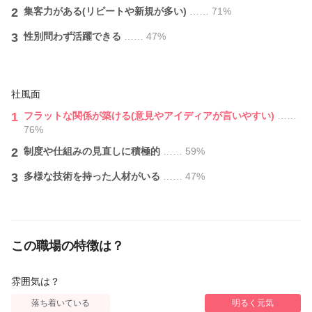
月10休み 1日8時間稼働
2
集客力がある(リピートや新規が多い)
…… 71%
報酬➣￥398,487
3
性別問わず活躍できる
…… 47%
入客134人 指名17人 フリー117人
30代女性
月12休み 1日8時間稼働
社風面
報酬➣￥360,536
入客121人 指名16人 フリー105人
1
フラットな関係が築ける(意見やアイディアが言いやすい)
……
76%
20代女性
2
制度や仕組みの見直しに積極的
…… 59%
月14休み 1日6時間稼働
報酬➣￥241,938
3
多様な技術を持った人材がいる
…… 47%
入客81人 指名71人 フリー10人
この職場の特徴は？
雰囲気は？
落ち着いている
明るく元気