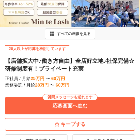
e
v
i
すべての画像を見る
o
u
20人以上が応募を検討しています
s
【店舗拡大中♪働き方自由】全店好立地♪社保完備☆
研修制度有！プライベート充実
正社員
/
月給
25
万
円
〜
60
万
円
業務委託
/
月給
28
万
円
〜
60
万
円
質問メッセージも送れます
応募画面へ進む
キープする