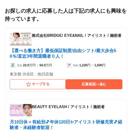
正社員
業務委託
「業務委託」を募集している店舗
お探しの求人に応募した人は下記の求人にも興味を
持っています。
株式会社BRIDGE/ EYE&NAIL
/
アイリスト / 施術者
【選べる働き方】最低保証制度/自由シフト/最大歩合5
0％/直近3年間退職者０人！
正
22.0
万円
50.0
万円
ア
1,226
円
1,500
円
月給
~
時給
~
東京都 渋谷区...他15店舗
キープする
応募画面へ進む
ミントラッシュ 渋谷店
BEAUTY EYELASH
/
アイリスト / 施術者
各店舗の特色（詳しい給与、一緒に働くスタッフ、サービスメニュー、客層
など）が見られます
月10日休＋有給別🎵年休120日✨アイリスト研修充実🎵経
1
件の店舗
験者・未経験者歓迎！
ミントラッシュ 渋谷店