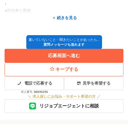
↓
●担当者と面接
↓
続きを見る
●採用決定
↓
◎入社
書いていないこと・聞きたいことがあったら...
質問メッセージも送れます
*採用方法が変更となる場合もございますので、ご了承ください。
応募画面へ進む
キープする
電話で応募する
見学を希望する
求人番号:
B8696296
＼
求人探しにお悩み・サポート希望の方
／
リジョブエージェントに相談