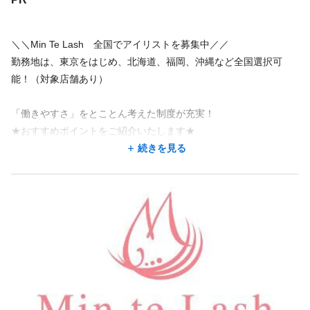
・正社員、業務委託になりたい方
・プライベート重視して働き方
地図を見る
・ママになってもキャリアをあきらめたくない方
＼＼Min Te Lash 全国でアイリストを募集中／／
勤務地は、東京をはじめ、北海道、福岡、沖縄など全国選択可
地図アプリで見る
☆必要資格は美容師免許のみ！
能！（対象店舗あり）
☆年齢は不問です！
☆実務経験者優遇 ！
「働きやすさ」をとことん考えた制度が充実！
勤務地が希望に合わなくても、応募した後に相談できることが
あります。
★おすすめポイントをご紹介いたします★
「今までどんなに頑張っても給料が上がらない」
ーーーーーーーーーーーーーーーーーーーーー
続きを見る
「自由な休みが取れない」
この求人の別店舗
👑抜群の高待遇👑「アイリストは給料が低い」と思ってる方、是
そんな方は是非当サロンへお越しください♪
ミントラッシュ 吉祥寺店 吉祥寺駅 徒歩2分
非一度ご応募ください！
歩合制度を設けており、売り上げの46～52%が給与として支給さ
ミントラッシュ 札幌店 狸小路駅 徒歩3分/豊水すすきの駅 徒歩4分
🟨🟧🟨🟧🟨🟧🟨🟧🟨🟧🟨🟧🟨🟧🟨🟧🟨🟧🟨🟧🟨🟧
れます。
ミントラッシュ 郡山駅前店 郡山駅 徒歩4分
スタッフ平均月収は40万円以上★
ミントラッシュ 立川店 立川駅 徒歩4分
また入店6ヶ月は、正社員、業務委託に関わらず【月給28万円】を
ミントラッシュ 千葉店 葭川公園駅 徒歩3分/千葉中央駅 徒歩5分/千葉駅 徒歩10分
保証！
頑張った分反映されるのできっとやりがいを持っていただけると
続きを見る
思います＾＾