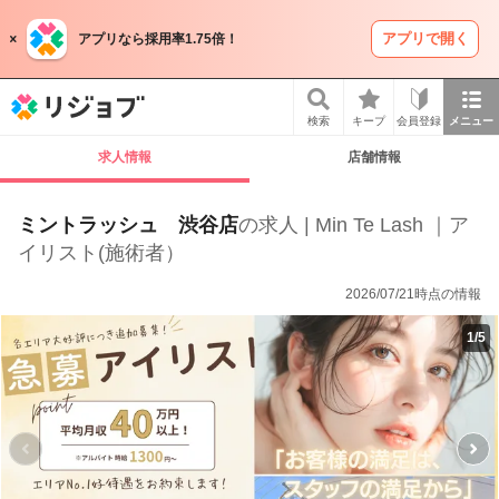
アプリで開く
アプリなら採用率1.75倍！
リジョブ
検索
キープ
会員登録
メニュー
求人情報
店舗情報
ミントラッシュ 渋谷店
の求人 | Min Te Lash ｜ア
イリスト(施術者）
2026/07/21時点の情報
1
/
5
P
r