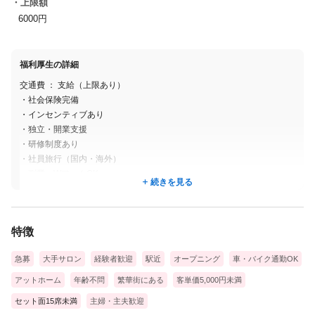
・上限額
6000円
福利厚生の詳細
交通費 ： 支給（上限あり）
・社会保険完備
・インセンティブあり
・独立・開業支援
・研修制度あり
・社員旅行（国内・海外）
・副業・WワークOK
続きを見る
・制服あり
・ノルマなし
※業務委託、アルバイト・パートは該当しないものもあります
特徴
急募
大手サロン
経験者歓迎
駅近
オープニング
車・バイク通勤OK
アットホーム
年齢不問
繁華街にある
客単価5,000円未満
セット面15席未満
主婦・主夫歓迎