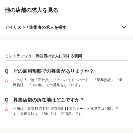
他の店舗の求人を見る
アイリスト / 施術者の求人を探す
ミントラッシュ 渋谷店の求人に関する質問
ミントラッシュ 渋谷店
Q
どの雇用形態での募集がありますか？
この求人では「正社員」,「アルバイト・パート」,「業務委託」,「業
A
務委託」,「その他」での募集をしています。
各店舗の特色（詳しい給与、一緒に働くスタッフ、サービスメニュー、客層
など）が見られます
Q
募集店舗の所在地はどこですか？
1
件の店舗
住所は「東京都 渋谷区 道玄坂2-11-3 ストークビル道玄坂402」で
A
ミントラッシュ 渋谷店
す。最寄り駅は「JR山手線 渋谷駅」です。
（東京都渋谷区:渋谷駅 徒歩 8分 ）