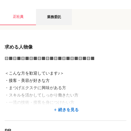
業務委託の募集要項
正社員
業務委託
給与
求める人物像
月給
28万円
〜
60万円
28万円保障
🟨🟧🟨🟧🟨🟧🟨🟧🟨🟧🟨🟧🟨🟧🟨🟧🟨🟧🟨🟧🟨🟧
売り上げ52％
指名料100％
＜こんな方を歓迎しています♪＞
物販利益50％
・接客・美容が好きな方
・まつげエクステに興味がある方
・スキルを活かしてしっかり働きたい方
店舗名・勤務地
・一流の技術・接客を身につけたい方
・チャレンジ精神のある方
続きを見る
ミントラッシュ 渋谷店
・将来独立を考えている方
東京都 渋谷区 道玄坂2-11-3 ストークビル道玄坂402
・おしゃれを自由に楽しみながら働きたい方
渋谷駅 徒歩 8分
PR