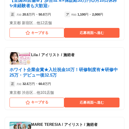
【全国50店舗🌸】歩合52％×保証給35万円◎月10日休み
✨未経験者も大歓迎♪
正
20.5
万円
50.0
万円
ア
1,100
円
2,000
円
月給
~
時給
~
東京都 新宿区...他12店舗
キープする
応募画面へ進む
Lila
/
アイリスト / 施術者
ホワイト企業金賞★入社祝金10万！研修制度有★研修中
25万・デビュー後32.5万
正
32.5
万円
60.0
万円
月給
~
東京都 渋谷区...他101店舗
キープする
応募画面へ進む
MARIE TERESIA
/
アイリスト / 施術者