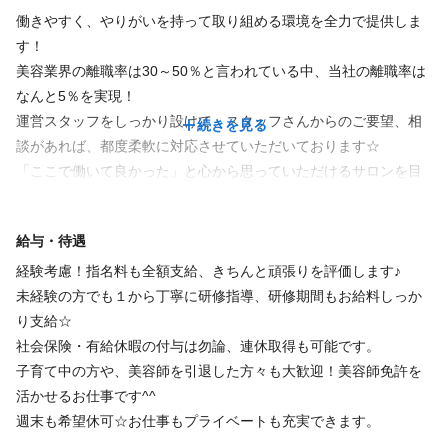
勤務年数によって変わってきます
【ハッピー休暇(有給のようなもの)】
働きやすく、やりがいを持って取り組める環境を全力で提供しま
完全週休2日
日曜休み
土日休み
ミント入社した年月
す！
半年～1年は年に3日
美容業界の離職率は30～50％と言われている中、当社の離職率は
完全希望休(月8日)
1年～2年は年に4日
なんと5％を実現！
長期休暇可(連休可)
2年～3年は年に5日
運営スタッフをしっかり設けて、スタッフさんからのご要望、相
続きを見る
3年～4年は年に8日
談があれば、都度柔軟に対応させていただいております☆
仕事内容
4年～5年は年に8日+1
「ここで働いて良かった」と心から思っていただけるサロンを目
5年～6年は年に8日+2
指し、単に施術をするだけではなく、沢山のことを学べる環境を
まつげパーマ
アイラッシュ
まつげエクステ
勤務年数によって変わってきます
整えています。
給与・待遇
施術を中心としたサロン内業務
※対象店舗のみ。詳しくはお問い合わせください♪
経験考慮！指名料も全額支給、きちんと頑張りを評価します♪
スタッフ優先の考え方🌈🌈🌈
未経験の方でも１から丁寧に研修指導、研修期間もお給料しっか
必要資格
「アイリストがサロンをつくりあげる」という考え方のもと、良
り支給☆
いアイデアがあれば皆で共有し積極的に新しいものを組み込んで
社会保険・有給休暇の付与は勿論、連休取得も可能です。
美容師免許
います。
子育て中の方や、美容師を引退した方々も大歓迎！美容師免許を
離職率は美容業界では圧倒的に低いわずか５％！
活かせるお仕事です^^
スタッフ同士の仲の良さも自慢の一つです♪ぜひ一緒により良いサ
週末も希望休可☆お仕事もプライベートも充実できます。
福利厚生
ロンを作り上げていきませんか？