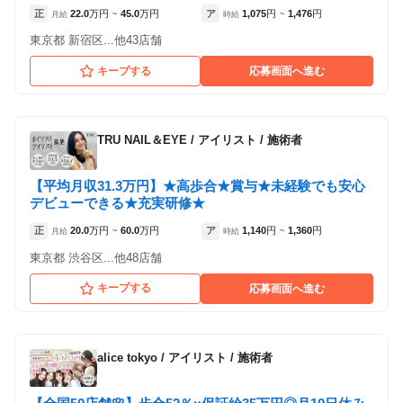
正
22.0
万円
45.0
万円
ア
1,075
円
1,476
円
月給
~
時給
~
（東京都渋谷区:渋谷駅 徒歩 8分 ）
東京都 新宿区...他43店舗
キープする
応募画面へ進む
TRU NAIL＆EYE
/
アイリスト / 施術者
【平均月収31.3万円】★高歩合★賞与★未経験でも安心
デビューできる★充実研修★
正
20.0
万円
60.0
万円
ア
1,140
円
1,360
円
月給
~
時給
~
東京都 渋谷区...他48店舗
キープする
応募画面へ進む
alice tokyo
/
アイリスト / 施術者