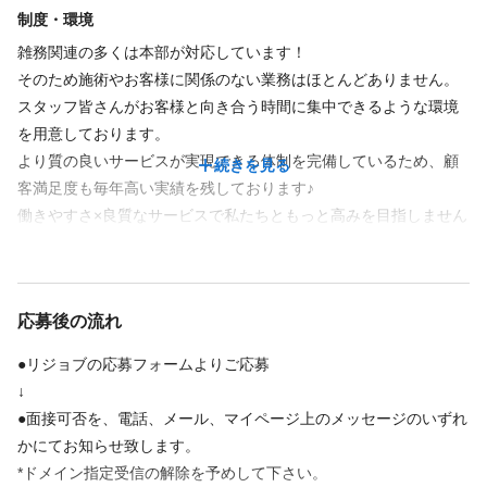
制度・環境
インセンティブあり
ノルマなし
社会保険完備
社員登用あり
🟨🟧🟨🟧🟨🟧🟨🟧🟨🟧🟨🟧🟨🟧🟨🟧🟨🟧🟨🟧🟨🟧
雑務関連の多くは本部が対応しています！
独立・開業支援
研修制度あり
副業・WワークOK
制服あり
そのため施術やお客様に関係のない業務はほとんどありません。
スタッフ皆さんがお客様と向き合う時間に集中できるような環境
福利厚生の詳細
を用意しております。
交通費 ： 支給（上限あり）
より質の良いサービスが実現できる体制を完備しているため、顧
続きを見る
・社会保険完備
客満足度も毎年高い実績を残しております♪
・インセンティブあり
働きやすさ×良質なサービスで私たちともっと高みを目指しません
・独立・開業支援
か♪？
・研修制度あり
・社員旅行（国内・海外）
皆様のご応募心よりお待ちしております！！
・副業・WワークOK
続きを見る
・制服あり
応募後の流れ
・ノルマなし
・ハッピー休暇（有給のようなもの）
●リジョブの応募フォームよりご応募
特徴
※業務委託、アルバイト・パートは該当しないものもあります
↓
●面接可否を、電話、メール、マイページ上のメッセージのいずれ
急募
大手サロン
経験者歓迎
駅近
車・バイク通勤OK
アットホーム
かにてお知らせ致します。
年齢不問
完全歩合
繁華街にある
客単価5,000円未満
*ドメイン指定受信の解除を予めして下さい。
客単価5,000円以上
セット面15席未満
主婦・主夫歓迎