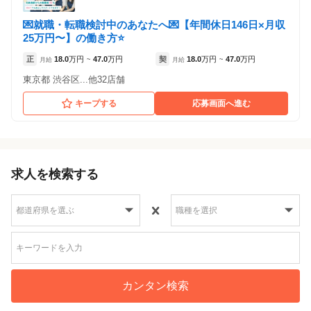
💌就職・転職検討中のあなたへ💌【年間休日146日×月収
25万円〜】の働き方⭐
正
18.0
万円
47.0
万円
契
18.0
万円
47.0
万円
月給
~
月給
~
東京都 渋谷区...他32店舗
キープする
応募画面へ進む
求人を検索する
カンタン検索