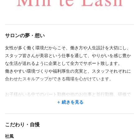
💅服装・髪型は自由👗
美容が好きであれば、おしゃれも自由に楽しみたいですよね。
勤務時間
弊社は厳しい規則などはありませんので、髪型もネイルも服装も
サロンの夢・想い
自由に楽しんでください！
週3回
週4回
週5回
週6回
週7回
シフト制
時短勤務OK
10:00〜20:00
女性が多く働く環境だからこそ、働き方や人生設計を大切にし、
💖自分らしいスタイルで働ける🌟
スタッフ皆さんが美容という仕事を通して、やりがいを感じ豊か
◎月8日休み(希望休)
「プライベートな時間を確保するために週2日だけ勤務したい」
な生活が送れるように企業として全力でサポート致します。
◎シフト制
「土日だけ働きたい」
働きやすい環境づくりや福利厚生の充実と、スタッフそれぞれに
◎連休可
「しっかり稼ぐために週5日勤務したい」
合わせたスキルアップができる職場を心がけています。
※ハッピー休暇(有給のようなもの)
ミント入社した年月
上記のような例をはじめ、人それぞれの希望の働き方があるは
お子様がいる中でのパート勤務や他のお仕事と並行勤務、研修で
半年～1年は年に3日
ず！
技術取得後しっかりお給料をつくれるフルタイムなど、個々に合
続きを見る
1年～2年は年に4日
勤務時間や日数は自由に決定できるので、自分のペースでお仕事
わせた働き方・カリキュラムでサポート致します。
2年～3年は年に5日
続きを見る
できますのでご安心ください。
3年～4年は年に8日
子育て中のスタッフも在籍しており、柔軟な働き方に対応してい
こだわり・自慢
プロアイデザイナーとして活躍の応援や、技術者での経験を活か
4年～5年は年に8日+1
ます（こどもが小さいうちは週1日～勤務などでもOK♪）
してスタッフの技術講習・指導者としての働き方も可能♪
5年～6年は年に8日+2
社風
休日