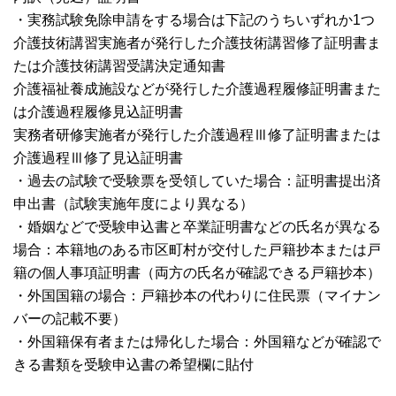
・実務試験免除申請をする場合は下記のうちいずれか1つ
介護技術講習実施者が発行した介護技術講習修了証明書ま
たは介護技術講習受講決定通知書
介護福祉養成施設などが発行した介護過程履修証明書また
は介護過程履修見込証明書
実務者研修実施者が発行した介護過程Ⅲ修了証明書または
介護過程Ⅲ修了見込証明書
・過去の試験で受験票を受領していた場合：証明書提出済
申出書（試験実施年度により異なる）
・婚姻などで受験申込書と卒業証明書などの氏名が異なる
場合：本籍地のある市区町村が交付した戸籍抄本または戸
籍の個人事項証明書（両方の氏名が確認できる戸籍抄本）
・外国国籍の場合：戸籍抄本の代わりに住民票（マイナン
バーの記載不要）
・外国籍保有者または帰化した場合：外国籍などが確認で
きる書類を受験申込書の希望欄に貼付