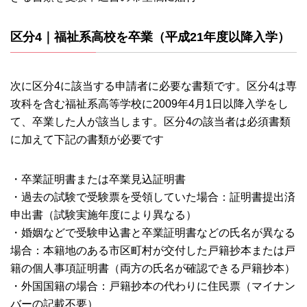
区分4｜福祉系高校を卒業（平成21年度以降入学）
次に区分4に該当する申請者に必要な書類です。区分4は専
攻科を含む福祉系高等学校に2009年4月1日以降入学をし
て、卒業した人が該当します。区分4の該当者は必須書類
に加えて下記の書類が必要です
・卒業証明書または卒業見込証明書
・過去の試験で受験票を受領していた場合：証明書提出済
申出書（試験実施年度により異なる）
・婚姻などで受験申込書と卒業証明書などの氏名が異なる
場合：本籍地のある市区町村が交付した戸籍抄本または戸
籍の個人事項証明書（両方の氏名が確認できる戸籍抄本）
・外国国籍の場合：戸籍抄本の代わりに住民票（マイナン
バーの記載不要）