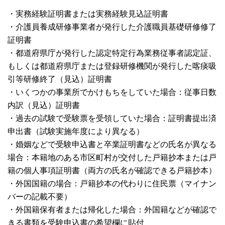
・実務経験証明書または実務経験見込証明書
・介護員養成研修事業者が発行した介護職員基礎研修修了
証明書
・都道府県庁が発行した認定特定行為業務従事者認定証、
もしくは都道府県庁または登録研修機関が発行した喀痰吸
引等研修終了（見込）証明書
・いくつかの事業所でかけもちをしていた場合：従事日数
内訳（見込）証明書
・過去の試験で受験票を受領していた場合：証明書提出済
申出書（試験実施年度により異なる）
・婚姻などで受験申込書と卒業証明書などの氏名が異なる
場合：本籍地のある市区町村が交付した戸籍抄本または戸
籍の個人事項証明書（両方の氏名が確認できる戸籍抄本）
・外国国籍の場合：戸籍抄本の代わりに住民票（マイナン
バーの記載不要）
・外国籍保有者または帰化した場合：外国籍などが確認で
きる書類を受験申込書の希望欄に貼付