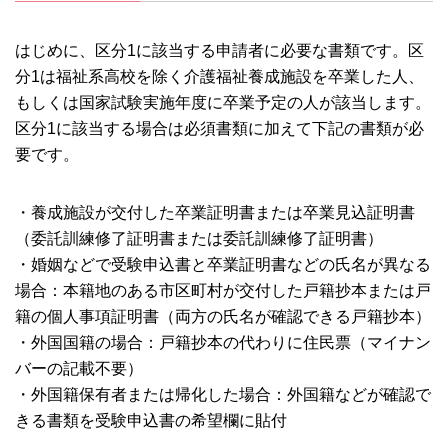
はじめに、区分1に該当する申請者に必要な書類です。区
分1は福祉系高校を除く介護福祉養成施設を卒業した人、
もしくは国家試験実施年度に卒業予定の人が該当します。
区分1に該当する場合は必須書類に加えて下記の書類が必
要です。
・養成施設が交付した卒業証明書または卒業見込証明書
（委託訓練修了証明書または委託訓練修了証明書）
・婚姻などで受験申込書と卒業証明書などの氏名が異なる
場合：本籍地のある市区町村が交付した戸籍抄本または戸
籍の個人事項証明書（両方の氏名が確認できる戸籍抄本）
・外国国籍の場合：戸籍抄本の代わりに住民票（マイナン
バーの記載不要）
・外国籍保有者または帰化した場合：外国籍などが確認で
きる書類を受験申込書の希望欄に貼付