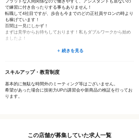
フラットな人間関係なので働きやすく、アシスタントも居ないの
で練習に付き合ったりする事もありません！
転職して4社目ですが、歩合も今までのどの正社員サロンの時より
も稼げています！
百聞は一見にしかず！
まずは見学からお待ちしております！私もダブルワークから始め
ましたよ！
・田部井さん（Bシフト/月収23万円）
続きを見る
勤務環境は、子供を安心して預けながら働くことができます。
私は産休育休でブランクがあり、不安でしたがスタッフの方も優
しく教えて下さり、
スキルアップ・教育制度
培ってきた技術を活かしながらお客様に喜んでいただけると、復
帰して良かったと思います。
基本的に無駄な時間外のミーティング等はございません。
歩合は頑張れば収入がアップし、やりがいがあります
希望があった場合に技術力UPの講習会や新商品の検証を行ってお
ります。
・木内さん（Aシフト/月収52万円）
スタッフ同士がフラットな関係で雰囲気も良く自由に仕事が出来
るのでとても働きやすい職場です。
・弓座さん（Aシフト/月収35万円）
自分のペースで出勤することができるので、プライベートの時間
この店舗が募集していた求人一覧
も大切にすることができます。