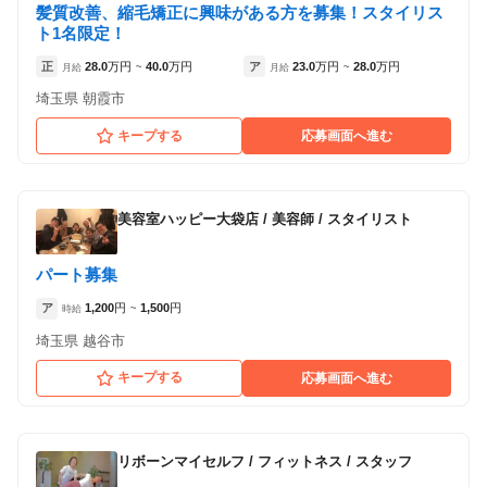
髪質改善、縮毛矯正に興味がある方を募集！スタイリス
ト1名限定！
正
28.0
万円
40.0
万円
ア
23.0
万円
28.0
万円
月給
~
月給
~
埼玉県 朝霞市
キープする
応募画面へ進む
美容室ハッピー大袋店
/
美容師 / スタイリスト
パート募集
ア
1,200
円
1,500
円
時給
~
埼玉県 越谷市
キープする
応募画面へ進む
リボーンマイセルフ
/
フィットネス / スタッフ