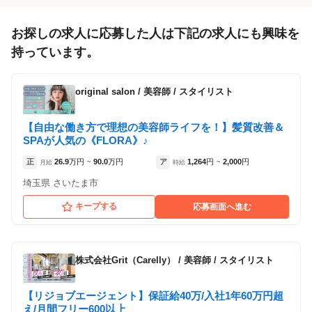
お探しの求人に応募した人は下記の求人にも興味を
持っています。
original salon
/
美容師 / スタイリスト
【自由な働き方で理想の美容師ライフを！】髪質改善＆
SPAが人気の《FLORA》♪
正
26.9
万円
90.0
万円
ア
1,264
円
2,000
円
月給
~
時給
~
埼玉県 さいたま市
キープする
応募画面へ進む
株式会社Grit（Carelly）
/
美容師 / スタイリスト
【リジョブエージェント】保証給40万/入社1年60万円超
え/月間フリー600以上