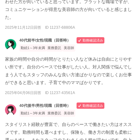
わせた方が向いていると思っています。フラットな職場ですが、
コミュニケーションが得意な美容師の方が向いていると感じまし
た。
2025年11月12日回答 ID 11237-68806A
40代前半/女性/現職（回答時）
勤務確認済み
勤続1～3年未満
業務委託
美容師
家族の時間や自分の時間がとりたい人など休みは自由にとりやす
い所です。自分のペースで仕事がしたい人。対人関係で悩んでし
まう人でもスタッフのみんな良い方達ばかりなので楽しくお仕事
ができると思います。子育て中のママばかりです。
2025年04月06日回答 ID 11237-43561A
40代後半/男性/現職（回答時）
勤務確認済み
勤続1～3年未満
業務委託
美容師
スタイリスト経験が豊富で、自らのペースで働きたい方はオスス
メです。勤務時間も選べますし、保険も、働き方の制度も柔軟に