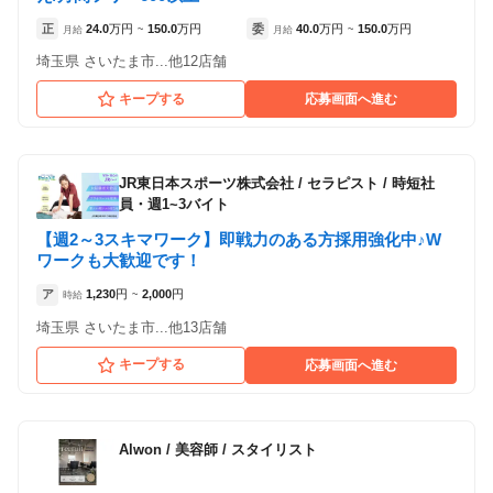
正
24.0
万円
150.0
万円
委
40.0
万円
150.0
万円
月給
~
月給
~
埼玉県 さいたま市...他12店舗
キープする
応募画面へ進む
JR東日本スポーツ株式会社
/
セラピスト / 時短社
員・週1~3バイト
【週2～3スキマワーク】即戦力のある方採用強化中♪W
ワークも大歓迎です！
ア
1,230
円
2,000
円
時給
~
埼玉県 さいたま市...他13店舗
キープする
応募画面へ進む
Alwon
/
美容師 / スタイリスト