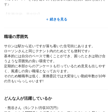
す♪
【客層(年齢、男女比)】
若いお客様から年配の方まで幅広い客層です。
続きを見る
地域密着型のため近隣の方のお客様が多いです。
【営業時間】
職場の雰囲気
営業時間/9:00～19:00
最終受付/カット18:00 パーマ・カラー17:15 縮毛矯正ストレート1
サロンは駅から近いですが落ち着いた住宅街にあります。
6:00
ローソンさんと同じテナント内のためとても便利です♪
定休日/年末年始のみ
基本的には自分のペースで働くことができ、困ったときは助け合
◇予約不要 ◇大型駐車場あり
うような雰囲気の良い環境です。
◇託児室のみご予約あり
定期的に本部からのアンケートも行っているため意見も出しやす
く、風通しの良い職場となっております。
【スタッフ数、男女比、平均年齢】
そのため離職率は低く、業務委託では大変珍しい勤続年数が10年
そのときの店舗の状況やシフトによりますが女性がやや多めで
の方もいらっしゃいます!
す。
どんな人が活躍しているか
・熊谷さん（Sシフト/月収33万円）