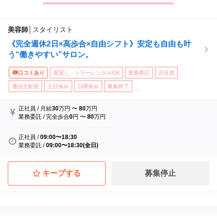
そして幅広い年齢層のお客様を担当することで技術が向上しまし
た。
美容師
│
スタイリスト
《完全週休2日×高歩合×自由シフト》安定も自由も叶
う“働きやすい”サロン。
口コミあり
面貸し・ミラーレンタルOK
業務委託
正社員
通信生歓迎
土日休み
日曜休み
募集終了
...
正社員
/
月給
30
万円
〜
80
万円
業務委託
/
完全歩合
0
円
〜
80
万円
正社員
/
09:00〜18:30
業務委託
/
09:00〜18:30(全日)
キープする
募集停止