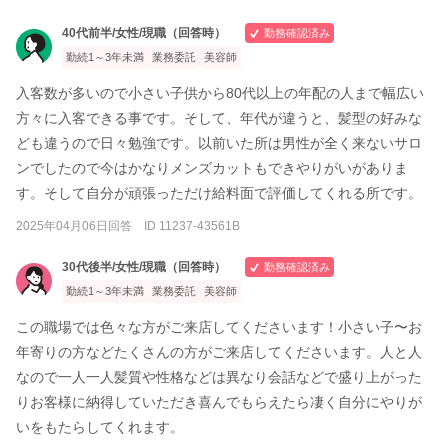
40代前半/女性/現職（回答時）
勤務確認済み
勤続1～3年未満
業務委託
美容師
入客数が多いので小さい子供から80代以上の年配の人まで幅広い
方々に入客できる事です。そして、年代が違うと、髪型の好みな
ども違うので日々勉強です。以前いた所は男性が全く来ないサロ
ンでしたので今はかなりメンズカットもできやりがいがありま
す。そして自分が頑張っただけ給料面で評価してくれる所です。
2025年04月06日回答 ID 11237-43561B
30代後半/女性/現職（回答時）
勤務確認済み
勤続1～3年未満
業務委託
美容師
この職場では色々な方がご来店してくださいます！小さい子〜お
年寄りの方などたくさんの方がご来店してくださいます。人と人
なので一人一人髪質や性格などは異なり会話などで盛り上がった
りお客様に納得していただき喜んでもらえたら凄く自分にやりが
いをもたらしてくれます。