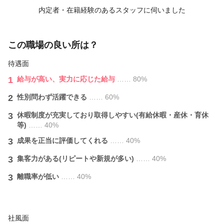
内定者・在籍経験のあるスタッフに伺いました
この職場の良い所は？
待遇面
1
給与が⾼い、実力に応じた給与
…… 80%
2
性別問わず活躍できる
…… 60%
3
休暇制度が充実しており取得しやすい(有給休暇・産休・育休
等)
…… 40%
3
成果を正当に評価してくれる
…… 40%
3
集客力がある(リピートや新規が多い)
…… 40%
3
離職率が低い
…… 40%
社風面