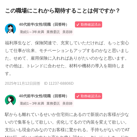
この職場にこれから期待することは何ですか？
40代前半/女性/現職（回答時）
勤務確認済み
勤続1～3年未満
業務委託
美容師
福利厚生など、保険関連で、充実していただければ、もっと安心
して仕事が出来、モチベーションもアップするのかなと思いまし
た。せめて、雇用保険に入れればありがたいのかなと思います。
その他は、トレンドに合わせた、材料や機材の導入を期待しま
す。
2025年11月12日回答 ID 11237-68806D
40代前半/女性/現職（回答時）
勤務確認済み
勤続1～3年未満
業務委託
美容師
駅からも離れているせいか住宅街にあるので新規のお客様が少な
いので集客をして欲しい。劣化してるので内装を変えて欲しい。
支払いも現金のみなのでお客様に驚かれる。手持ちがないのでAT