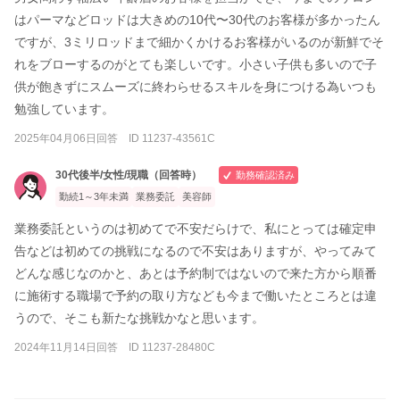
はパーマなどロッドは大きめの10代〜30代のお客様が多かったん
ですが、3ミリロッドまで細かくかけるお客様がいるのが新鮮でそ
れをブローするのがとても楽しいです。小さい子供も多いので子
供が飽きずにスムーズに終わらせるスキルを身につける為いつも
勉強しています。
2025年04月06日回答 ID 11237-43561C
30代後半/女性/現職（回答時）
勤務確認済み
勤続1～3年未満
業務委託
美容師
業務委託というのは初めてで不安だらけで、私にとっては確定申
告などは初めての挑戦になるので不安はありますが、やってみて
どんな感じなのかと、あとは予約制ではないので来た方から順番
に施術する職場で予約の取り方なども今まで働いたところとは違
うので、そこも新たな挑戦かなと思います。
2024年11月14日回答 ID 11237-28480C