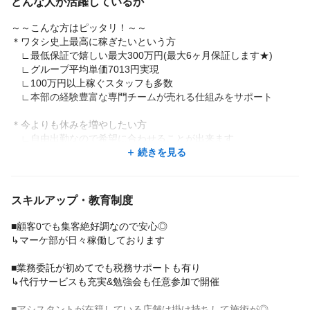
どんな人が活躍しているか
＼雇用条件には絶対的な自信あり！／
仲間の為にお店がいる、そこにお客様がたくさん来てくれてい
✓月間報酬100万円オーバーのスタイリスト多数
る、だからより仲間が輝く、お客様も幸せになれる、その幸せが
～～こんな方はピッタリ！～～
✓驚異的な高歩合【フリー55％ 指名60％ 面貸し最大85％※売
スタッフの夢を叶えると思っております。
＊ワタシ史上最高に稼ぎたいという方
り上げによって変動】でやる気を後押し！
∟最低保証で嬉しい最大300万円(最大6ヶ月保証します★)
※口コミ手当・指名料・勤続年数割増・交通費全額支給等もあ
なのでお客様はその次2番目なのです!
∟グループ平均単価7013円実現
り◎※規定あり
決してお客様をないがしろにしているわけではなく、お客様の人
∟100万円以上稼ぐスタッフも多数
生を変えてしまう超重要な仕事だと思います。
∟本部の経験豊富な専門チームが売れる仕組みをサポート
◆3位：自由な働き方
だからこそ仲間が幸せでなければならないとAshantiは考えていま
✓土日休み/Wワーク/週1～ もOK！
す。
＊今よりも休みを増やしたい方
✓休みも保障制度も自由に選べるのでプライベートも大事にでき
そんな環境だからこそ、スタッフ間はとても良好です。
∟自由出勤なので希望に合わせることが出来ます
ますよ！
自信をもって言える最高の仲間たちです。
∟シフト制で月によって働き方を変えられる仕組みです
続きを見る
＿＿＿＿＿＿＿＿＿＿＿＿＿＿＿＿＿＿＿＿＿＿
是非一度サロン見学にご来店してみてはいかがでしょうか。
∟予期せぬ事態でもフォロー♪
∟【高単価×掛け持ちなし】自分のペースで働くことができます
〈スタッフ満足度も急上昇！〉
こだわり抜かれた空間。
「集客」「仲間」「経営」と3つの経験豊富な専門のチームがしっ
スキルアップ・教育制度
非日常的な贅沢極上空間♪
＊施術に集中したい、ビラ配りはしたくないという方
かりとサポート！
おしゃれ女子絶賛のsalon◎
∟某集客サイトでAWARD受賞歴があるくらい本部が力を入れて
働き方の相談からキャリアアップのことなどスタッフケアを強化
■顧客0でも集客絶好調なので安心◎
いるので安心して施術に専念できます◎
しているため、「こんなに丁寧に話を聞いてくれるなんて心強
↳マーケ部が日々稼働しております
∟半個室店舗続々Open
い」との声も♪
∟ビラ配りなどの自力集客は必要ありません！
■業務委託が初めてでも税務サポートも有り
《圧倒的な集客》×《驚異的な高待遇》×《選べる働き方》
↳代行サービスも充実&勉強会も任意参加で開催
＊家庭との両立を目指すママさん美容師
自分のスタイルに合わせて働ける美容師になりませんか？
∟出勤時間、勤務時間は日によって調整可能
■アシスタントが在籍している店舗は掛け持ちして施術が◎