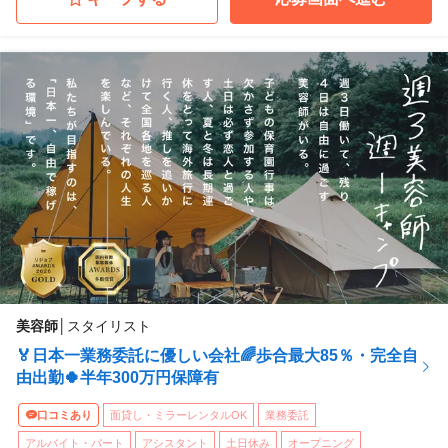
美容師
│
スタイリスト
🏅日本一業務委託に優しい会社🌈歩合最大85％・完全自
由出勤🍀半年300万円保障有
口コミあり
面貸し・ミラーレンタルOK
業務委託
アルバイト・パート
アシスタント
土日休み
オープニング
...