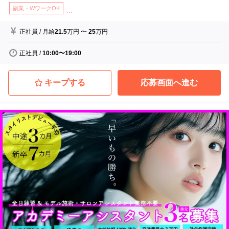
副業・WワークOK
...
正社員
/
月給
21.5
万円
〜
25
万円
正社員
/
10:00〜19:00
キープする
応募画面へ進む