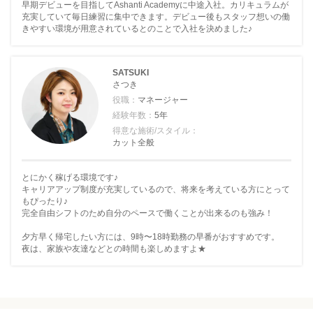
早期デビューを目指してAshanti Academyに中途入社。カリキュラムが
充実していて毎日練習に集中できます。デビュー後もスタッフ想いの働
きやすい環境が用意されているとのことで入社を決めました♪
SATSUKI
さつき
役職：
マネージャー
経験年数：
5年
得意な施術/スタイル：
カット全般
とにかく稼げる環境です♪
キャリアアップ制度が充実しているので、将来を考えている方にとって
もぴったり♪
完全自由シフトのため自分のペースで働くことが出来るのも強み！
夕方早く帰宅したい方には、9時〜18時勤務の早番がおすすめです。
夜は、家族や友達などとの時間も楽しめますよ★