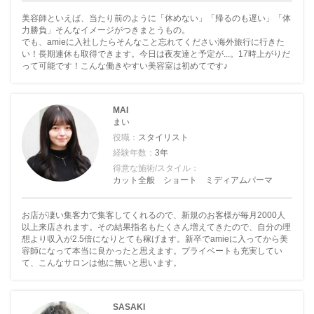
美容師といえば、当たり前のように「休めない」「帰るのも遅い」「体
力勝負」そんなイメージがつきまとうもの。
でも、amieに入社したらそんなこと忘れてください海外旅行に行きた
い！長期連休も取得できます。今日は夜友達と予定が...。17時上がりだ
って可能です！こんな働きやすい美容室は初めてです♪
MAI
まい
役職：
スタイリスト
経験年数：
3年
得意な施術/スタイル：
カット全般 ショート ミディアムパーマ
お店が凄い集客力で集客してくれるので、新規のお客様が毎月2000人
以上来店されます。その結果指名もたくさん増えてきたので、自分の理
想より収入が2.5倍になりとても稼げます。新卒でamieに入ってから美
容師になって本当に良かったと思えます。プライベートも充実してい
て、こんなサロンは他に無いと思います。
SASAKI