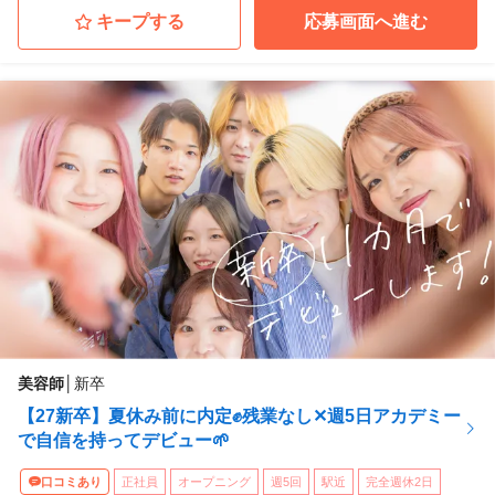
キープする
応募画面へ進む
美容師
│
新卒
【27新卒】夏休み前に内定✊残業なし✕週5日アカデミー
で自信を持ってデビュー🌱
口コミあり
正社員
オープニング
週5回
駅近
完全週休2日