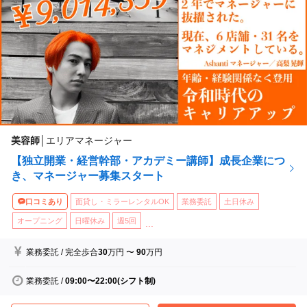
美容師
│
エリアマネージャー
【独立開業・経営幹部・アカデミー講師】成長企業につ
き、マネージャー募集スタート
口コミあり
面貸し・ミラーレンタルOK
業務委託
土日休み
オープニング
日曜休み
週5回
...
業務委託
/
完全歩合
30
万円
〜
90
万円
業務委託
/
09:00〜22:00(シフト制)