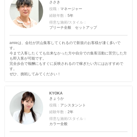
ささき
役職：
マネージャー
経験年数：
5年
得意な施術/スタイル：
ブリーチ全般 セットアップ
amieは、会社が沢山集客してくれるので新規のお客様が凄く多いで
す。
今まで入客したくても出来なかった方や自分での集客活動に苦労した方
も即入客が可能です。
完全歩合で報酬にもすぐに反映されるので稼ぎたい方にはおすすめで
す。
ぜひ、挑戦してみてください！
KYOKA
きょうか
役職：
アシスタンント
経験年数：
2年
得意な施術/スタイル：
カラー全般