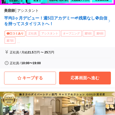
美容師
│
アシスタント
平均3ヶ月デビュー！週5日アカデミー🌱残業なし🚫自信
を持ってスタイリストへ！
口コミあり
正社員
アシスタント
オープニング
週5回
週6回
週7回
...
正社員
/
月給
21.5
万円
〜
25
万円
正社員
/
10:00〜19:00
キープする
応募画面へ進む