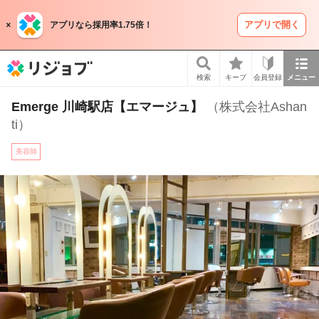
アプリで開く
アプリなら採用率1.75倍！
リジョブ
検索
キープ
会員登録
メニュー
Emerge 川崎駅店【エマージュ】
（株式会社Ashan
ti）
美容師