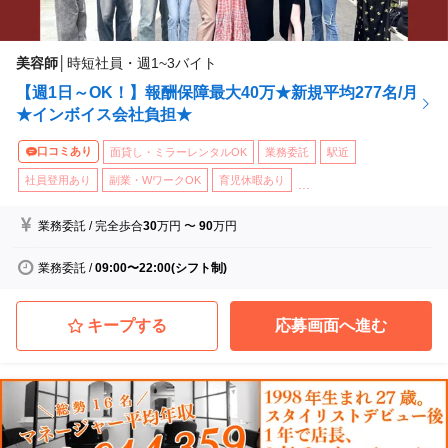
美容師
│
時短社員・週1~3バイト
【週1日～OK！】報酬保障最大40万★新規平均277名/月
★インボイス会社負担★
口コミあり
面貸し・ミラーレンタルOK
業務委託
駅近
社員登用あり
副業・WワークOK
育児休暇あり
...
業務委託
/
完全歩合
30
万円
〜
90
万円
業務委託
/
09:00〜22:00(シフト制)
キープする
応募画面へ進む