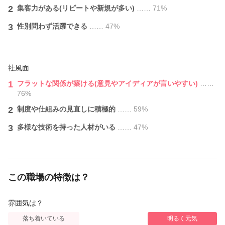
月10休み 1日8時間稼働
2
集客力がある(リピートや新規が多い)
…… 71%
報酬➣￥398,487
3
性別問わず活躍できる
…… 47%
入客134人 指名17人 フリー117人
30代女性
月12休み 1日8時間稼働
社風面
報酬➣￥360,536
入客121人 指名16人 フリー105人
1
フラットな関係が築ける(意見やアイディアが言いやすい)
……
76%
20代女性
2
制度や仕組みの見直しに積極的
…… 59%
月14休み 1日6時間稼働
報酬➣￥241,938
3
多様な技術を持った人材がいる
…… 47%
入客81人 指名71人 フリー10人
この職場の特徴は？
雰囲気は？
落ち着いている
明るく元気