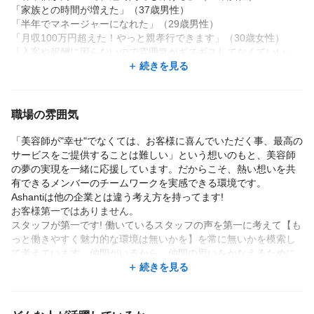
「家族との時間が増えた」（37歳男性）
「半年でマネージャーになれた」（29歳男性）
「月収100万円超えた！やっと親孝行できます」（30歳女性）
「入客や報酬に困らないので雰囲気がギスギスしてなくていい」
（33歳男性）
続きを見る
「1.5カ月スタイリストデビュー！今は月収40万円に☆」（24歳女
性）
「半年後に産休に入ります。復帰して働きたい」（29歳女性）
職場の雰囲気
「ガッツリ稼いで、1カ月に１回は趣味のキャンプに行ってます」
（36歳男性）
「美容師が"幸せ"でなくては、お客様に喜んでいただく事、最高の
「お金だけじゃない。けど、お金って大事！！！」（33歳女性）
サービスをご提供することは難しい」という想いのもと、美容師
の夢の実現を一緒に応援しています。だからこそ、熱い想いを共
スタッフの高い満足度から社内紹介も多いのが特徴です。
有できるメンバーのチームワークを実感できる環境です。
（2022年紹介数：前年度実績比較41%割増）
Ashantiは他の企業とは違う考え方を持ってます!
＿＿＿＿＿＿＿＿＿＿＿＿＿＿＿＿＿＿＿＿＿＿
お客様第一ではありません。
〈Ashaniの魅力TOP3をご紹介♪〉
スタッフが第一です! 働いているスタッフの声を第一に考えて【も
◆1位：集客力
っと働きやすく魅力的な環境は無いかを】を常に無いかを模索し
✓集客を専門とする本部スタッフが在籍しているのでお客様0でも
て考えています。仲間がいるから、仲間の思いをかなえるために
安心してください☆
お店が必要なんです。
続きを見る
✓集客サイトのAWARD受賞サロン♪
仲間が増えればお店がもっと必要なんです。
お店があるからスタッフが必要という序列ではありません。
◆2位：高待遇
そこが綺麗ごと抜きに他とは決定的に違うところだと思います。