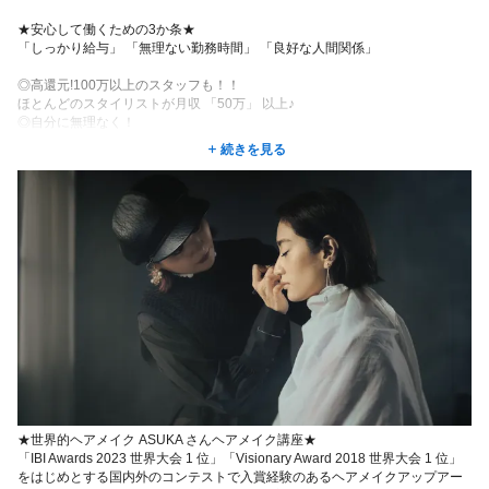
★安心して働くための3か条★
「しっかり給与」 「無理ない勤務時間」 「良好な人間関係」
◎高還元!100万以上のスタッフも！！
ほとんどのスタイリストが月収 「50万」 以上♪
◎自分に無理なく！
自由出勤制で時短勤務 週1日~勤務もOK!
続きを見る
◎テーマは「個人の尊重」
様々な働き方を尊重しているので、
夢や希望、やりがいに溢れている職場です！
★世界的ヘアメイク ASUKA さんヘアメイク講座★
「IBI Awards 2023 世界大会 1 位」「Visionary Award 2018 世界大会 1 位」
をはじめとする国内外のコンテストで入賞経験のあるヘアメイクアップアー