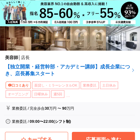
美容師
│
店長
【独立開業・経営幹部・アカデミー講師】成長企業につ
き、店長募集スタート
口コミあり
面貸し・ミラーレンタルOK
業務委託
土日休み
オープニング
日曜休み
週5回
...
業務委託
/
完全歩合
30
万円
〜
90
万円
業務委託
/
09:00〜22:00(シフト制)
キープする
応募画面へ進む