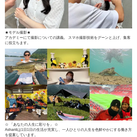
★モデル撮影★
アカデミーにて撮影についての講義。 スマホ撮影技術をグーンと上げ、集客
に役立ちます。
☆ 「あなたの人生に彩りを」 ☆
Ashantiは1日1日の生活が充実し、一人ひとりの人生を色鮮やかにする働き方
を提案しています。