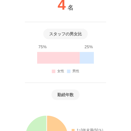
4
名
スタッフの男女比
75%
25%
勤続年数