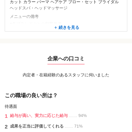
カット カラー パーマ ヘアケア ブロー・セット ブライダル
ヘッドスパ・ヘッドマッサージ
メニューの備考
■各ブランドごとの顧客単価
続きを見る
Emerge＆amie＝6,500円
charme ＝7,500円
VALLET＝9,000円
【報酬例】＊業務委託＊
企業への口コミ
■業務委託スタッフ報酬イメージ■
30代男性
月4休み 1日12時間稼働
内定者・在籍経験のあるスタッフに伺いました
報酬➣￥880,461
入客297人 指名70人 フリー227人
この職場の良い所は？
30代女性
月8休み 1日10時間稼働
待遇面
報酬➣￥643,977
1
給与が⾼い、実力に応じた給与
…… 94%
入客230人 指名57人 フリー173人
2
成果を正当に評価してくれる
…… 71%
20代女性