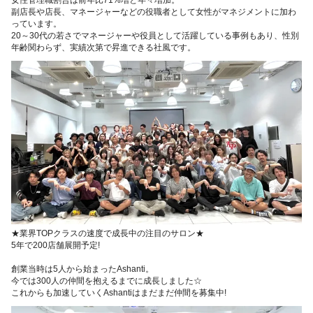
副店長や店長、マネージャーなどの役職者として女性がマネジメントに加わ
っています。
20～30代の若さでマネージャーや役員として活躍している事例もあり、性別
年齢関わらず、実績次第で昇進できる社風です。
★業界TOPクラスの速度で成長中の注目のサロン★
5年で200店舗展開予定!
創業当時は5人から始まったAshanti。
今では300人の仲間を抱えるまでに成長しました☆
これからも加速していくAshantiはまだまだ仲間を募集中!