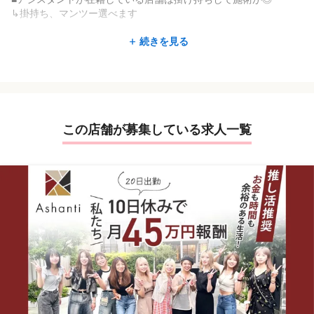
∟『働きたい場所で、働きたい時間だけ！』高単価なので限ら
↳掛持ち、マンツー選べます
れた時間でも稼げます
∟子どもの保育園や学校の時間だけ働けます
■弊社・外部講師などを呼んで講習会を開催(希望者)
続きを見る
∟学校行事や家族イベントに合わせて休みが取れます
↳学べる環境で安心
∟ママさん、パパさんスタッフ多数在籍中
■高収入+福利厚生+研修システム=Ashanti
＊キャリアアップをしたい方
充実した環境とシステムに驚愕です。
∟「将来独立したい」「講師になりたい」「本部で働きたい」
という方も年齢関係なく、努力次第でチャンスは沢山あります！
■人生を豊かにするために収入は不可欠
この店舗が募集している求人一覧
＊ママさん/パパさんスタッフ多数在籍中
安定した収入&夢が持てる環境です。
＊年齢不問。やる気のある方大歓迎！
＊美容師をしながら別の夢にもチャレンジしたい方
【Ashantiで活躍できるワケ】
＊ダブルワークで副業希望の方
■フォローアップ講習あり!
＊ご家庭を優先にワークライフバランスを重視したい方
デビュー後のフォローもバッチリ!
など、多様な方々に合わせた多彩な働き方を提案。
自信が無いまま入客なんて無茶はしません×
ダイバーシティ推進企業です。