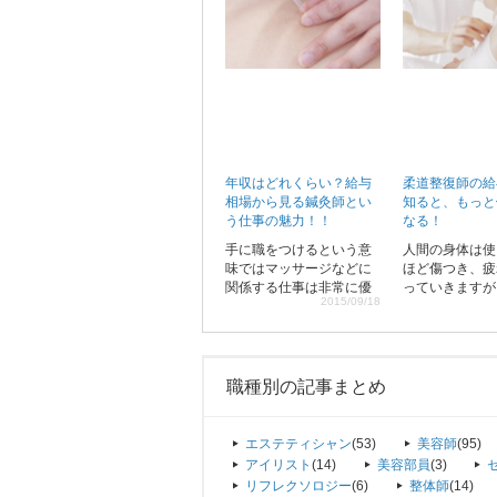
年収はどれくらい？給与
柔道整復師の給
相場から見る鍼灸師とい
知ると、もっと
う仕事の魅力！！
なる！
手に職をつけるという意
人間の身体は使
味ではマッサージなどに
ほど傷つき、疲
関係する仕事は非常に優
っていきますが
2015/09/18
秀です。自分の体さえあ
た疲れを癒すこ
ればいつでも始めること
る柔道整復師を
が出来るので、再就職も
が現在高まって
しやすく、技術を身に付
といいます。そ
けることが出来れば独立
道整復師として
職種別の記事まとめ
の道も見え始めます。
という方は増え
るそうですが、
職活動を行う前
エステティシャン
(53)
美容師
(95)
としてまずは給
アイリスト
(14)
美容部員
(3)
について調べて
リフレクソロジー
(6)
整体師
(14)
う。