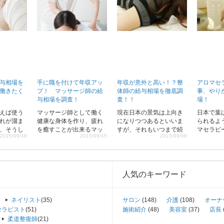
与相場を
手に職を付けて年収アッ
年収が意外と高い！？整
アロマセ
働きたく
プ！ マッサージ師の給
体師の給与相場を徹底調
事、やり
与相場を調査！
査！！
場！
えば使う
マッサージ師として働く
現在日本の景気は上向き
日本で葉
れが溜ま
健康な身体を作り、疲れ
になりつつあるといいま
られるよ
、そうし
を癒すことが出来るマッ
すが、それもいつまで続
マセラピ
2015/09/18
2015/09/15
2015/09/08
とが出来
サージを受ける方は非常
くかは分かりません。将
な方が利
求める声
に多く、マッサージ師の
来不景気に見舞われたと
りました
来ている
求人も数多く目にするこ
きのためにも手に職をつ
香りで癒
のため柔
とが出来ます。マッサー
けられるような職場で今
なセラピ
働きたい
ジ師の給与相場は働く環
のうちから働いてみまし
を非常に
人気のキーワード
てきてい
境やマッサージの種類に
ょう。
ようです
実際に就
よっても変わってくる
の下調べ
[…]
ネイリスト
(35)
サロン
(148)
介護
(108)
オーナ
与額など
セラピスト
(51)
施術紹介
(48)
美容室
(37)
店長
みましょ
柔道整復師
(21)