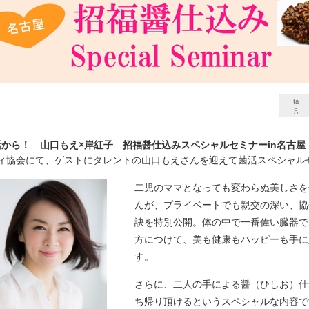
iness は菌活から！ 山口もえ×岸紅子 招福醤仕込みスペシャルセミナーin名古屋
ティ協会にて、ゲストにタレントの山口もえさんを迎えて菌活スペシャル
二児のママとなっても変わらぬ美しさを
んが、プライベートでも親交の深い、協
訣を特別公開。体の中で一番偉い臓器で
方につけて、美も健康もハッピーも手に
す。
さらに、二人の手による醤（ひしお）仕
ち帰り頂けるというスペシャルな内容で