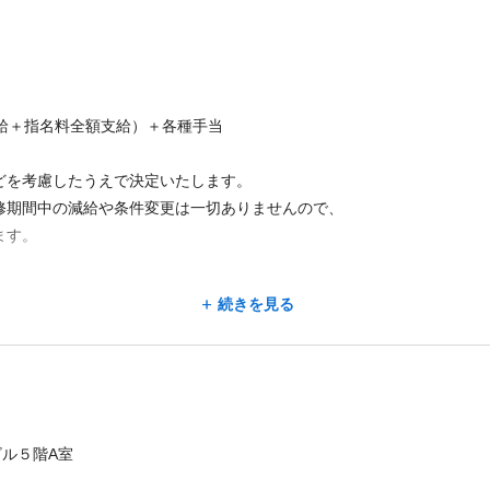
合給＋指名料全額支給）＋各種手当
どを考慮したうえで決定いたします。
修期間中の減給や条件変更は一切ありませんので、
ます。
続きを見る
ィブを毎月支給
に反映される評価制度です
本ビル５階A室
状況により支給）