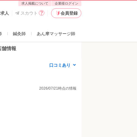
求人掲載について
企業様ログイン
た求人
スカウト
会員登録
師
鍼灸師
あん摩マッサージ師
店舗情報
口コミあり
2026/07/21時点の情報