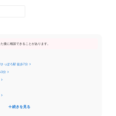
迄）
なケース
した後に相談できることがあります。
分/さっぽろ駅 徒歩7分
歩3分
場を目指しています💖
続きを見る