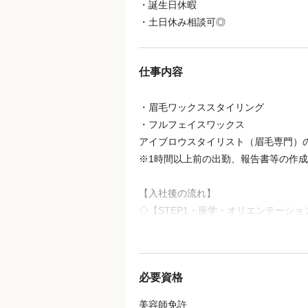
・誕生日休暇
・土日休み相談可◎
仕事内容
・眉毛ワックススタイリング
・フルフェイスワックス
アイブロウスタイリスト（眉毛専門）
※1時間以上前の出勤、報告書等の作
【入社後の流れ】
◇【STEP1・座学・オリエンテーショ
接客の流れや大切にしていただきたい
骨格や筋肉、眉周りの構造などを学ん
必要資格
◇【STEP2・施術見学】
売上や指名率が高い先輩講師や
美容師免許