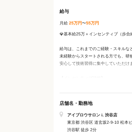
給与
月給
25万円
〜
55万円
💎基本給25万＋インセンティブ（歩
給与は、これまでのご経験・スキルな
未経験からスタートされる方でも、研
安心して技術習得に集中していただけ
【インセンティブ詳細】
・売上・指名数に応じて、インセンテ
・指名売上は100％バック！
・頑張りや成果が、しっかりとお給与
店舗名・勤務地
【その他手当・待遇】
アイブロウサロン i. 渋谷店
・賞与：年2回（業績により変動）
東京都 渋谷区 道玄坂2-9-10 松
※特別賞与あり（店舗・会社の業績
渋谷駅 徒歩 2分