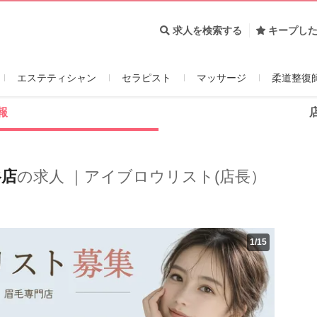
求人を検索する
キープし
エステティシャン
セラピスト
マッサージ
柔道整復
報
谷店
の求人 ｜アイブロウリスト(店長）
1
/
15