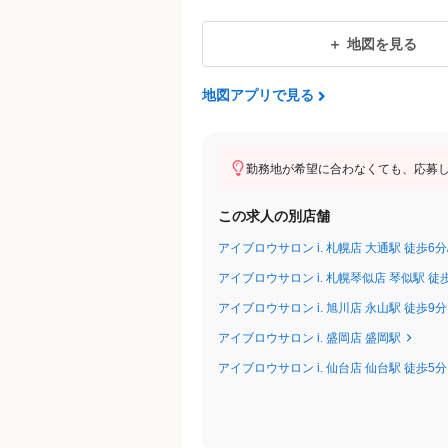
・昇給：年1回以上
・交通費規定額支給（月上限20,000円
地図を見る
・試用期間なし
地図アプリで見る
【モデル月収】※現状実績より一般的
入社1年目／25歳／未経験スタート
月収：320,000円＋交通費別途支給
勤務地が希望に合わなくても、応募
〈内訳〉
この求人の別店舗
・基本給：250,000円
・売上インセンティブ：50,000円
アイブロウサロン i. 札幌店 大通駅 徒歩6
・指名売上：20,000円
アイブロウサロン i. 札幌琴似店 琴似駅 徒
アイブロウサロン i. 旭川店 永山駅 徒歩9分
それぞれのペースで成長しながら、
アイブロウサロン i. 盛岡店 盛岡駅
安心してキャリアを積み重ねていける職
アイブロウサロン i. 仙台店 仙台駅 徒歩5分