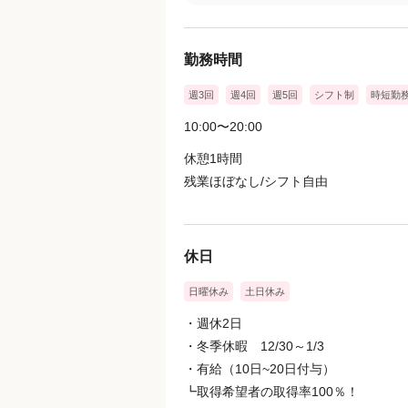
勤務時間
週3回
週4回
週5回
シフト制
時短勤務
10:00〜20:00
休憩1時間
残業ほぼなし/シフト自由
休日
日曜休み
土日休み
・週休2日
・冬季休暇 12/30～1/3
・有給（10日~20日付与）
┗取得希望者の取得率100％！