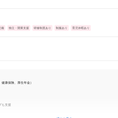
ーマンで
す。
完備
独立・開業支援
研修制度あり
制服あり
育児休暇あり
。
が
す。
、健康保険、厚生年金）
で
です！
プも支援