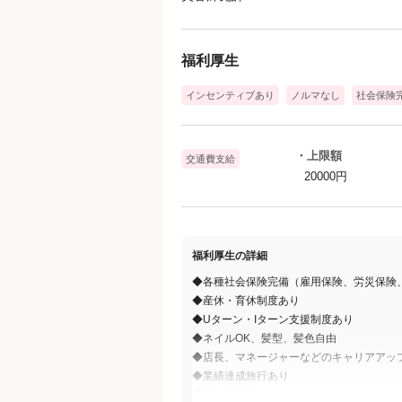
全国70店舗の個人売上100万円以上の
実績をもつトップアイリストがマンツ
指導し、実際の施術を見せてもらいま
福利厚生
インセンティブあり
ノルマなし
社会保険
◇【STEP3・施術レッスン】
たくさんのモデルを会社が用意します
WAXと間引き、パーマをマネージャー
・上限額
交通費支給
つきっきりでレクチャーします。
20000円
◇【STEP4・実習レッスン】
技術を学び自信がついたら先輩と
一緒にレッスンを受けます。こちらも
福利厚生の詳細
マネージャーが近くにいるので安心で
◆各種社会保険完備（雇用保険、労災保険
モデル探しも会社が完全サポートなの
◆産休・育休制度あり
◆Uターン・Iターン支援制度あり
ご自身で探していただくお手間も不要
◆ネイルOK、髪型、髪色自由
◆店長、マネージャーなどのキャリアアッ
◆業績達成旅行あり
◆月一食事会