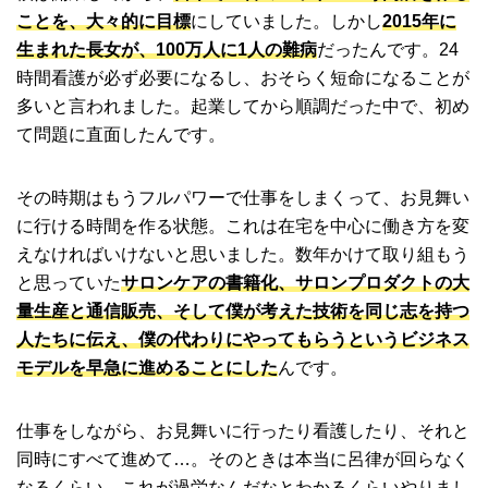
ことを、大々的に目標
にしていました。しかし
2015年に
生まれた長女が、100万人に1人の難病
だったんです。24
時間看護が必ず必要になるし、おそらく短命になることが
多いと言われました。起業してから順調だった中で、初め
て問題に直面したんです。
その時期はもうフルパワーで仕事をしまくって、お見舞い
に行ける時間を作る状態。これは在宅を中心に働き方を変
えなければいけないと思いました。数年かけて取り組もう
と思っていた
サロンケアの書籍化、サロンプロダクトの大
量生産と通信販売、そして僕が考えた技術を同じ志を持つ
人たちに伝え、僕の代わりにやってもらうというビジネス
モデルを早急に進めることにした
んです。
仕事をしながら、お見舞いに行ったり看護したり、それと
同時にすべて進めて…。そのときは本当に呂律が回らなく
なるくらい、これが過労なんだなとわかるくらいやりまし