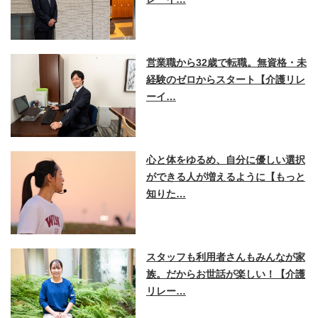
営業職から32歳で転職。無資格・未
経験のゼロからスタート【介護リレ
ーイ…
心と体をゆるめ、自分に優しい選択
ができる人が増えるように【もっと
知りた…
スタッフも利用者さんもみんなが家
族。だからお世話が楽しい！【介護
リレー…