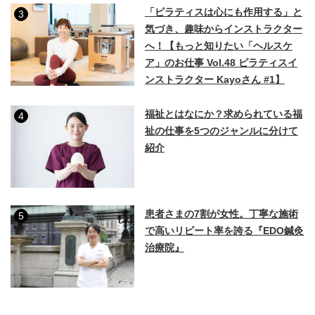
「ピラティスは心にも作用する」と
3
気づき、趣味からインストラクター
へ！【もっと知りたい「ヘルスケ
ア」のお仕事 Vol.48 ピラティスイ
ンストラクター Kayoさん #1】
福祉とはなにか？求められている福
4
祉の仕事を5つのジャンルに分けて
紹介
患者さまの7割が女性。丁寧な施術
5
で高いリピート率を誇る『EDO鍼灸
治療院』