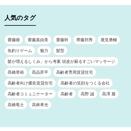
人気のタグ
齋藤瞳
齋藤真由美
齋藤幹
齊藤邦秀
鹿見勇輔
魚釣りゲーム
魅力
髪型
髪が増えるしくみ」から考案 頭皮が蘇るすごいマッサージ
髙橋章裕
髙品昇平
高齢者専用賃貸住宅
高齢者向け優良賃貸住宅
高齢者の笑顔をつくる会社
高齢者コミュニケーター
高齢者
高野 誠
高澤 麗
高橋竜士
高林孝光