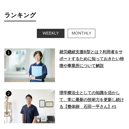
ランキング
WEEKLY
MONTHLY
就労継続支援B型とは？利用者をサ
1
ポートするために知っておきたい特
徴や事業所について解説
理学療法士としての知識を活かし
2
て、常に最新の技術力を更新し続け
る【整体師 石田一平さん】#1