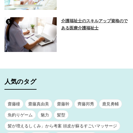
介護福祉士のスキルアップ資格ので
5
ある医療介護福祉士
人気のタグ
齋藤瞳
齋藤真由美
齋藤幹
齊藤邦秀
鹿見勇輔
魚釣りゲーム
魅力
髪型
髪が増えるしくみ」から考案 頭皮が蘇るすごいマッサージ