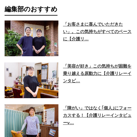
編集部のおすすめ
「お客さまに喜んでいただきた
い」。この気持ちがすべてのベース
に【介護リ…
「美容が好き」この気持ちが困難を
乗り越える原動力に【介護リレーイ
ンタビ…
「障がい」ではなく｢個人｣にフォー
カスする！【介護リレーインタビュ
ーv…