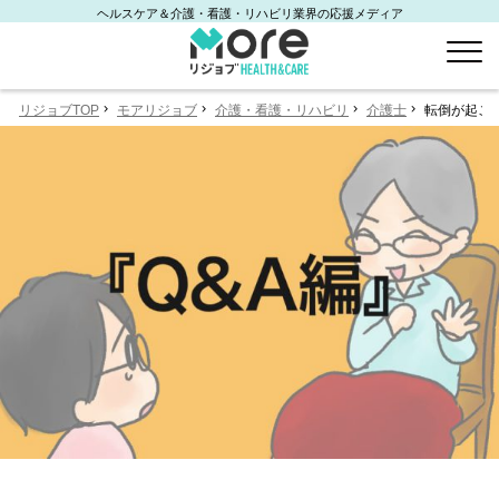
ヘルスケア＆介護・看護・リハビリ業界の応援メディア
リジョブTOP
モアリジョブ
介護・看護・リハビリ
介護士
転倒が起こ