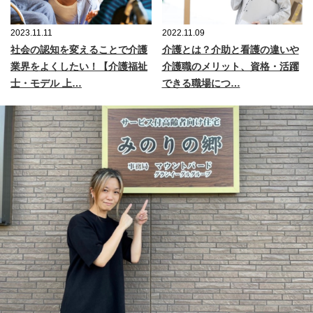
2023.11.11
2022.11.09
社会の認知を変えることで介護
介護とは？介助と看護の違いや
業界をよくしたい！【介護福祉
介護職のメリット、資格・活躍
士・モデル 上…
できる職場につ…