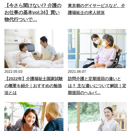
【今さら聞けない!? 介護の
東京都のデイサービスなど、介
お仕事の基本vol.34】買い
護福祉士の求人状況
物代行ついで…
2022.05.03
2021.06.07
【2022年】介護福祉士国家試験
訪問介護と定期巡回の違いと
の概要を紹介｜おすすめの勉強
は？ 主な違いについて解説｜定
法とは
期巡回のヘルパ…