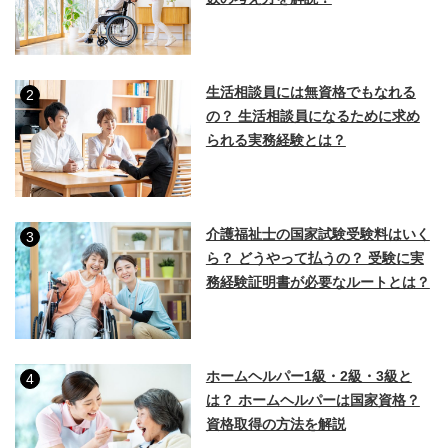
生活相談員には無資格でもなれる
2
の？ 生活相談員になるために求め
られる実務経験とは？
介護福祉士の国家試験受験料はいく
3
ら？ どうやって払うの？ 受験に実
務経験証明書が必要なルートとは？
ホームヘルパー1級・2級・3級と
4
は？ ホームヘルパーは国家資格？
資格取得の方法を解説