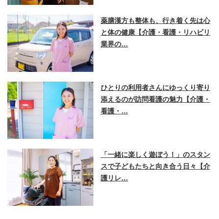
薬膳漢方も整体も、行き着く先は心
と体の健康【介護・看護・リハビリ
業界の…
ひとりの利用者さんにゆっくり寄り
添えるのが訪問看護の魅力【介護・
看護・…
「一緒に楽しく遊ぼう！」のスタン
スで子どもたちと向き合う日々【介
護リレ…