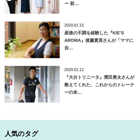
ー 前…
2020.01.15
産後の不調を経験した『KIE’S
AROMA』後藤貴英さんが「ママに
自…
2020.01.12
『大分トリニータ』濱田勇太さんが
教えてくれた、これからのトレーナ
ーの未…
人気のタグ