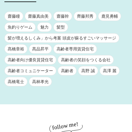
齋藤瞳
齋藤真由美
齋藤幹
齊藤邦秀
鹿見勇輔
魚釣りゲーム
魅力
髪型
髪が増えるしくみ」から考案 頭皮が蘇るすごいマッサージ
髙橋章裕
髙品昇平
高齢者専用賃貸住宅
高齢者向け優良賃貸住宅
高齢者の笑顔をつくる会社
高齢者コミュニケーター
高齢者
高野 誠
高澤 麗
高橋竜士
高林孝光