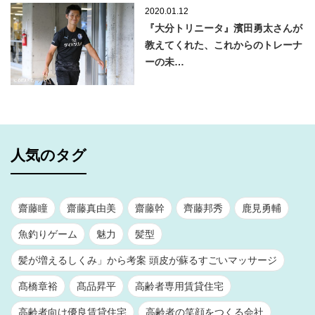
2020.01.12
『大分トリニータ』濱田勇太さんが
教えてくれた、これからのトレーナ
ーの未…
人気のタグ
齋藤瞳
齋藤真由美
齋藤幹
齊藤邦秀
鹿見勇輔
魚釣りゲーム
魅力
髪型
髪が増えるしくみ」から考案 頭皮が蘇るすごいマッサージ
髙橋章裕
髙品昇平
高齢者専用賃貸住宅
高齢者向け優良賃貸住宅
高齢者の笑顔をつくる会社