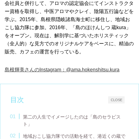
会社員と併行して、アロマの認定協会にてインストラクタ
ー資格を取得し、中医アロマやクレイ、陰陽五行論などを
学ぶ。2015年、島根県隠岐諸島海士町に移住し、地域お
こし協力隊に参加。2016年、「島のほけんしつ 蔵kura」
をオープン。現在は、解剖学に基づいたホリスティック
（全人的）な見方でのオリジナルケアをベースに、精油の
販売、カフェの運営を行っている。
島根輝美さんのInstagram：@ama.hokenshitsu.kura
目次
CLOSE
第二の人生でイメージしたのは「島のセラピス
ト」
地域おこし協力隊での活動を経て、港近くの蔵で