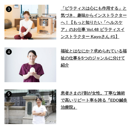
「ピラティスは心にも作用する」と
3
気づき、趣味からインストラクター
へ！【もっと知りたい「ヘルスケ
ア」のお仕事 Vol.48 ピラティスイ
ンストラクター Kayoさん #1】
福祉とはなにか？求められている福
4
祉の仕事を5つのジャンルに分けて
紹介
患者さまの7割が女性。丁寧な施術
5
で高いリピート率を誇る『EDO鍼灸
治療院』