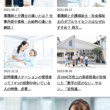
2021.08.17
2021.09.12
看護師と介護士の違いとは？ 仕
看護師と介護福祉士・社会福祉
事内容や資格・お給料の違いを
士のダブルライセンスはなぜお
解説！
すすめ？ 両方…
2022.11.11
2023.08.30
訪問看護ステーションの管理者
月1500万売上の美容部員が目指
って？4つの役割や向いている
した「数字の圧のない」サロ
人の特徴、必要…
ン。「近悦遠…