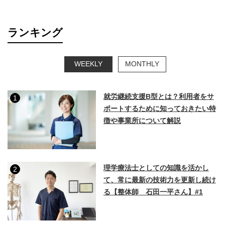
ランキング
WEEKLY
MONTHLY
就労継続支援B型とは？利用者をサ
1
ポートするために知っておきたい特
徴や事業所について解説
理学療法士としての知識を活かし
2
て、常に最新の技術力を更新し続け
る【整体師 石田一平さん】#1