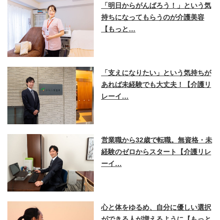
「明日からがんばろう！」という気
持ちになってもらうのが介護美容
【もっと…
「支えになりたい」という気持ちが
あれば未経験でも大丈夫！【介護リ
レーイ…
営業職から32歳で転職。無資格・未
経験のゼロからスタート【介護リレ
ーイ…
心と体をゆるめ、自分に優しい選択
ができる人が増えるように【もっと