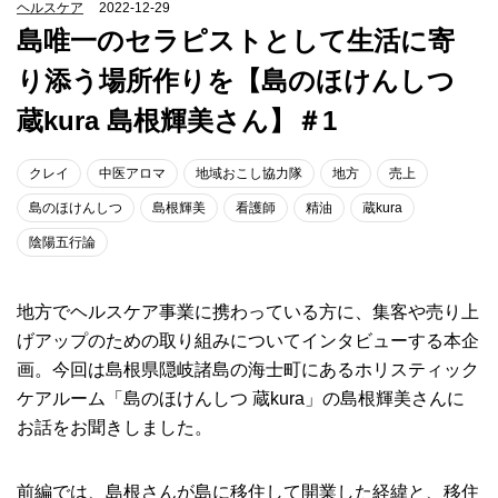
ヘルスケア
2022-12-29
島唯一のセラピストとして生活に寄
り添う場所作りを【島のほけんしつ
蔵kura 島根輝美さん】＃1
クレイ
中医アロマ
地域おこし協力隊
地方
売上
島のほけんしつ
島根輝美
看護師
精油
蔵kura
陰陽五行論
地方でヘルスケア事業に携わっている方に、集客や売り上
げアップのための取り組みについてインタビューする本企
画。今回は島根県隠岐諸島の海士町にあるホリスティック
ケアルーム「島のほけんしつ 蔵kura」の島根輝美さんに
お話をお聞きしました。
前編では、島根さんが島に移住して開業した経緯と、移住