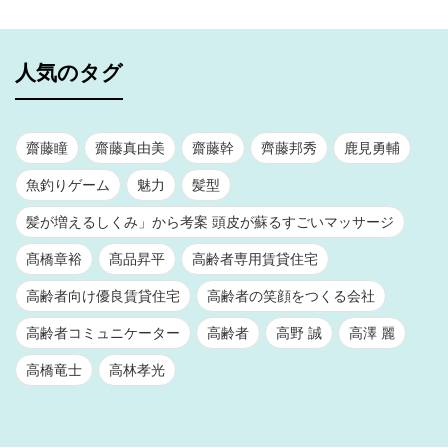
人気のタグ
齋藤瞳
齋藤真由美
齋藤幹
齊藤邦秀
鹿見勇輔
魚釣りゲーム
魅力
髪型
髪が増えるしくみ」から考案 頭皮が蘇るすごいマッサージ
髙橋章裕
髙品昇平
高齢者専用賃貸住宅
高齢者向け優良賃貸住宅
高齢者の笑顔をつくる会社
高齢者コミュニケーター
高齢者
高野 誠
高澤 麗
高橋竜士
高林孝光