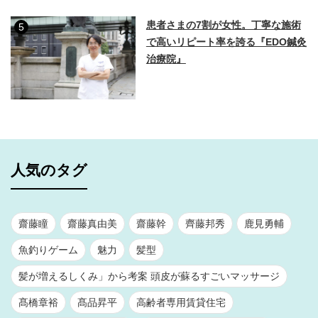
患者さまの7割が女性。丁寧な施術
5
で高いリピート率を誇る『EDO鍼灸
治療院』
人気のタグ
齋藤瞳
齋藤真由美
齋藤幹
齊藤邦秀
鹿見勇輔
魚釣りゲーム
魅力
髪型
髪が増えるしくみ」から考案 頭皮が蘇るすごいマッサージ
髙橋章裕
髙品昇平
高齢者専用賃貸住宅