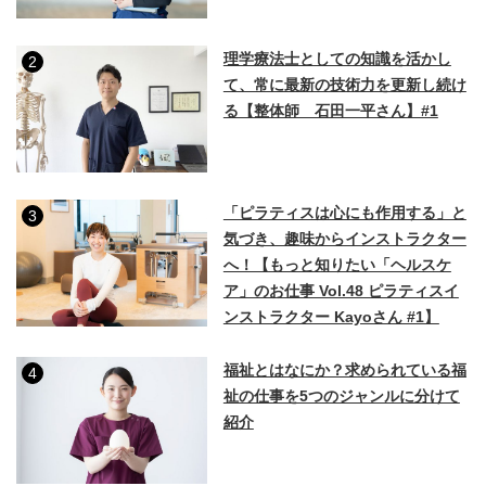
理学療法士としての知識を活かし
2
て、常に最新の技術力を更新し続け
る【整体師 石田一平さん】#1
「ピラティスは心にも作用する」と
3
気づき、趣味からインストラクター
へ！【もっと知りたい「ヘルスケ
ア」のお仕事 Vol.48 ピラティスイ
ンストラクター Kayoさん #1】
福祉とはなにか？求められている福
4
祉の仕事を5つのジャンルに分けて
紹介