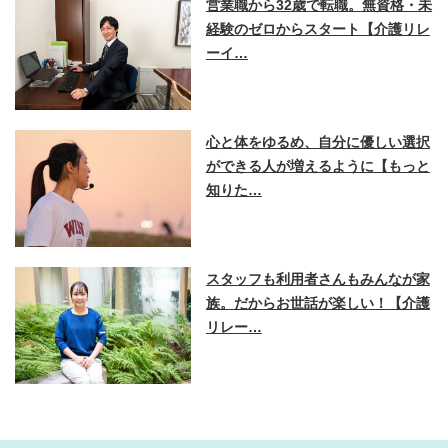
営業職から32歳で転職。無資格・未
経験のゼロからスタート【介護リレ
ーイ…
心と体をゆるめ、自分に優しい選択
ができる人が増えるように【もっと
知りた…
スタッフも利用者さんもみんなが家
族。だからお世話が楽しい！【介護
リレー…