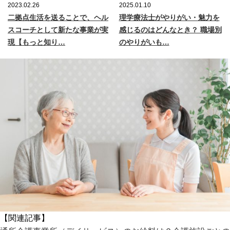
2023.02.26
2025.01.10
二拠点生活を送ることで、ヘル
理学療法士がやりがい・魅力を
スコーチとして新たな事業が実
感じるのはどんなとき？ 職場別
現【もっと知り…
のやりがいも…
【関連記事】