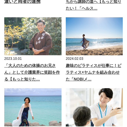
違いと両者の連携
ちから講師の道へ【もっと知り
たい！「ヘルス…
2023.10.01
2024.02.03
「大人のための体操のお兄さ
趣味のピラティスが仕事に！ピ
ん」として介護業界に笑顔を作
ラティス×ヤムナを組み合わせ
る【もっと知りた…
た「NOBIメ…