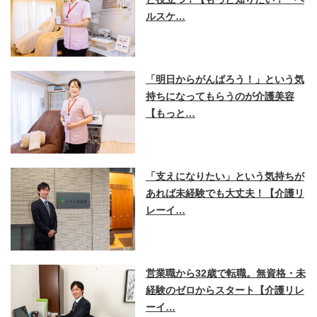
ルスケ…
「明日からがんばろう！」という気
持ちになってもらうのが介護美容
【もっと…
「支えになりたい」という気持ちが
あれば未経験でも大丈夫！【介護リ
レーイ…
営業職から32歳で転職。無資格・未
経験のゼロからスタート【介護リレ
ーイ…