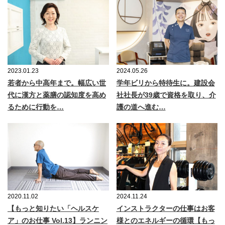
2023.01.23
2024.05.26
若者から中高年まで。幅広い世
学年ビリから特待生に。建設会
代に漢方と薬膳の認知度を高め
社社長が39歳で資格を取り、介
るために行動を…
護の道へ進む…
2020.11.02
2024.11.24
【もっと知りたい「ヘルスケ
インストラクターの仕事はお客
ア」のお仕事 Vol.13】ランニン
様とのエネルギーの循環【もっ