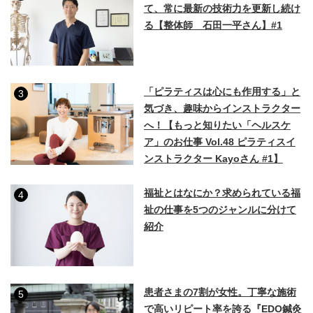
て、常に最新の技術力を更新し続け
る【整体師 石田一平さん】#1
「ピラティスは心にも作用する」と
3
気づき、趣味からインストラクター
へ！【もっと知りたい「ヘルスケ
ア」のお仕事 Vol.48 ピラティスイ
ンストラクター Kayoさん #1】
福祉とはなにか？求められている福
4
祉の仕事を5つのジャンルに分けて
紹介
患者さまの7割が女性。丁寧な施術
5
で高いリピート率を誇る『EDO鍼灸