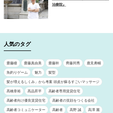
治療院』
人気のタグ
齋藤瞳
齋藤真由美
齋藤幹
齊藤邦秀
鹿見勇輔
魚釣りゲーム
魅力
髪型
髪が増えるしくみ」から考案 頭皮が蘇るすごいマッサージ
髙橋章裕
髙品昇平
高齢者専用賃貸住宅
高齢者向け優良賃貸住宅
高齢者の笑顔をつくる会社
高齢者コミュニケーター
高齢者
高野 誠
高澤 麗