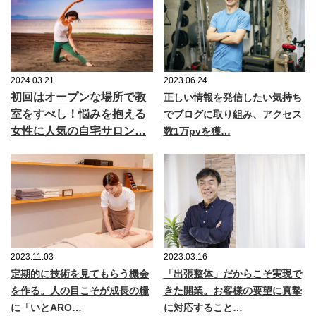
2024.03.21
2023.06.24
初回はオープンな場所で教
正しい情報を発信したい気持ち
室をすべし！悩みを抱える
でブログに取り組み、アクセス
女性に人気の自宅サロン…
数1万pvを獲…
2023.11.03
2023.03.16
定期的に技術を見てもらう機会
「出張整体」だからこそ実現で
を作る。人の目こそが成長の糧
きた開業。お客様の要望に真摯
に「いとARO…
に対応すること…