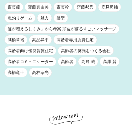
齋藤瞳
齋藤真由美
齋藤幹
齊藤邦秀
鹿見勇輔
魚釣りゲーム
魅力
髪型
髪が増えるしくみ」から考案 頭皮が蘇るすごいマッサージ
髙橋章裕
髙品昇平
高齢者専用賃貸住宅
高齢者向け優良賃貸住宅
高齢者の笑顔をつくる会社
高齢者コミュニケーター
高齢者
高野 誠
高澤 麗
高橋竜士
高林孝光