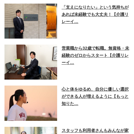
「支えになりたい」という気持ちが
あれば未経験でも大丈夫！【介護リ
レーイ…
営業職から32歳で転職。無資格・未
経験のゼロからスタート【介護リレ
ーイ…
心と体をゆるめ、自分に優しい選択
ができる人が増えるように【もっと
知りた…
スタッフも利用者さんもみんなが家