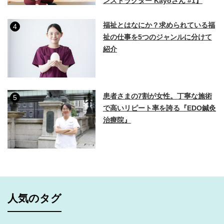
ンストラクター Kayoさん #1】
福祉とはなにか？求められている福
4
祉の仕事を5つのジャンルに分けて
紹介
患者さまの7割が女性。丁寧な施術
5
で高いリピート率を誇る『EDO鍼灸
治療院』
人気のタグ