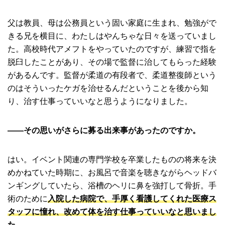
父は教員、母は公務員という固い家庭に生まれ、勉強がで
きる兄を横目に、わたしはやんちゃな日々を送っていまし
た。高校時代アメフトをやっていたのですが、練習で指を
脱臼したことがあり、その場で監督に治してもらった経験
があるんです。監督が柔道の有段者で、柔道整復師という
のはそういったケガを治せるんだということを後から知
り、治す仕事っていいなと思うようになりました。
――その思いがさらに募る出来事があったのですか。
はい。イベント関連の専門学校を卒業したものの将来を決
めかねていた時期に、お風呂で音楽を聴きながらヘッドバ
ンギングしていたら、浴槽のヘリに鼻を強打して骨折。手
術のために
入院した病院で、手厚く看護してくれた医療ス
タッフに憧れ、改めて体を治す仕事っていいなと思いまし
た
。