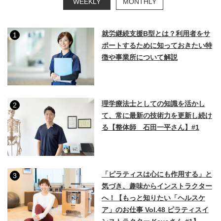
WEEKLY
MONTHLY
就労継続支援B型とは？利用者をサ
1
ポートするために知っておきたい特
徴や事業所について解説
理学療法士としての知識を活かし
2
て、常に最新の技術力を更新し続け
る【整体師 石田一平さん】#1
「ピラティスは心にも作用する」と
3
気づき、趣味からインストラクター
へ！【もっと知りたい「ヘルスケ
ア」のお仕事 Vol.48 ピラティスイ