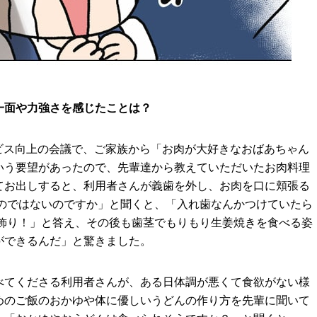
一面や力強さを感じたことは？
ビス向上の会議で、ご家族から「お⾁が⼤好きなおばあちゃん
いう要望があったので、先輩達から教えていただいたお⾁料理
てお出しすると、利⽤者さんが義⻭を外し、お⾁を口に頬張る
るのではないのですか」と聞くと、「⼊れ⻭なんかつけていたら
り飾り！」と答え、その後も⻭茎でもりもり生姜焼きを食べる姿
ができるんだ」と驚きました。
べてくださる利⽤者さんが、ある日体調が悪くて⾷欲がない様
めのご飯のおかゆや体に優しいうどんの作り方を先輩に聞いて