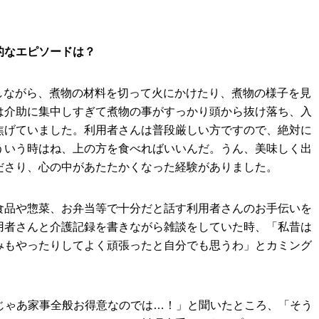
的なエピソードは？
しながら、煮物の材料を切って⽕にかけたり、煮物の様⼦を⾒
は介助に集中しすぎて煮物の事がすっかり頭から抜け落ち、⼊
焦げていました。利⽤者さんは普段厳しい方ですので、絶対に
ういう時はね、上の⽅を食べればいいんだ。うん、美味しく出
ださり、⼼の中があたたかくなった経験がありました。
⾷品や惣菜、お弁当等で十分だと話す利⽤者さんのお手伝いを
⽤者さんと介護記録を書きながら雑談をしていた時、「私昔は
みもやったりしてよく頑張ったと⾃分でも思うわ」とカミング
れじゃあ家事全般お得意なのでは…！」と聞いたところ、「そう