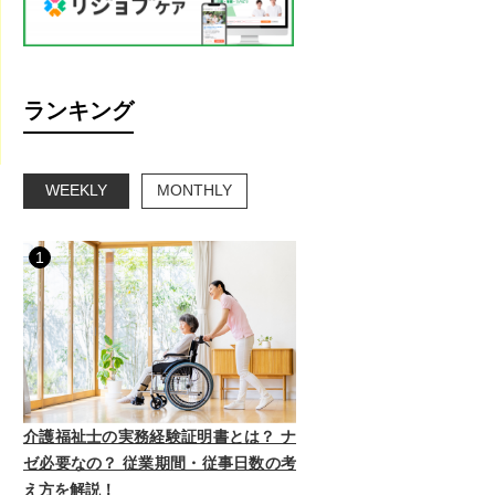
ランキング
WEEKLY
MONTHLY
1
介護福祉士の実務経験証明書とは？ ナ
ゼ必要なの？ 従業期間・従事日数の考
え方を解説！