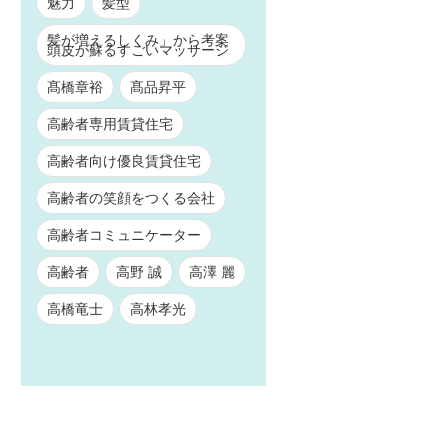
魅力
髪型
髪が増えるしくみ」から考案
頭皮が蘇るすごいマッサージ
髙橋章裕
髙品昇平
高齢者専用賃貸住宅
高齢者向け優良賃貸住宅
高齢者の笑顔をつくる会社
高齢者コミュニケーター
高齢者
高野 誠
高澤 麗
高橋竜士
高林孝光