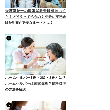
介護福祉士の国家試験受験料はいく
ら？ どうやって払うの？ 受験に実務経
験証明書が必要なルートとは？
4
ホームヘルパー1級・2級・3級とは？
ホームヘルパーは国家資格？資格取得
の方法を解説
5