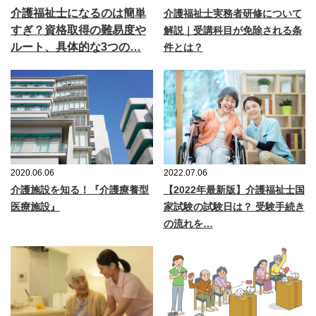
介護福祉士になるのは簡単
介護福祉士実務者研修について
すぎ？資格取得の難易度や
解説｜受講科目が免除される条
ルート、具体的な3つの…
件とは？
2020.06.06
2022.07.06
介護施設を知る！『介護療養型
【2022年最新版】介護福祉士国
医療施設』
家試験の試験日は？ 受験手続き
の流れを…