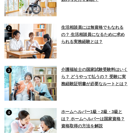
生活相談員には無資格でもなれる
2
の？ 生活相談員になるために求め
られる実務経験とは？
介護福祉士の国家試験受験料はいく
3
ら？ どうやって払うの？ 受験に実
務経験証明書が必要なルートとは？
ホームヘルパー1級・2級・3級と
4
は？ ホームヘルパーは国家資格？
資格取得の方法を解説