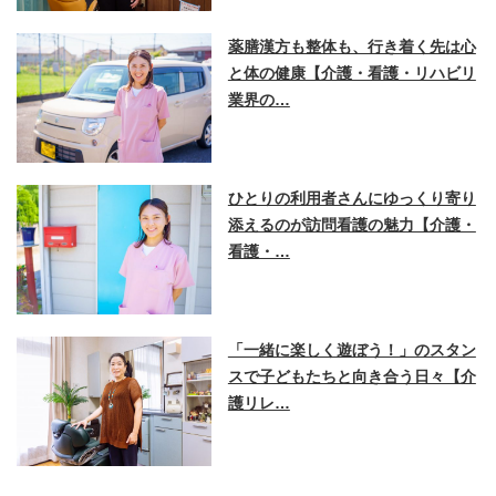
薬膳漢方も整体も、行き着く先は心
と体の健康【介護・看護・リハビリ
業界の…
ひとりの利用者さんにゆっくり寄り
添えるのが訪問看護の魅力【介護・
看護・…
「一緒に楽しく遊ぼう！」のスタン
スで子どもたちと向き合う日々【介
護リレ…