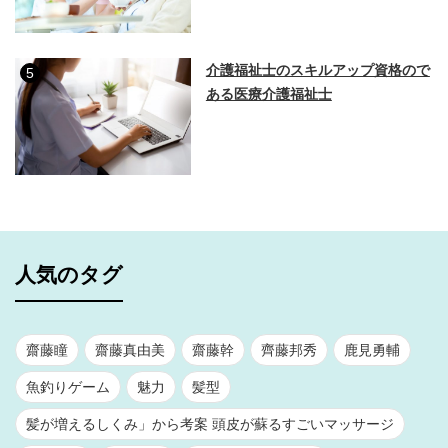
介護福祉士のスキルアップ資格ので
5
ある医療介護福祉士
人気のタグ
齋藤瞳
齋藤真由美
齋藤幹
齊藤邦秀
鹿見勇輔
魚釣りゲーム
魅力
髪型
髪が増えるしくみ」から考案 頭皮が蘇るすごいマッサージ