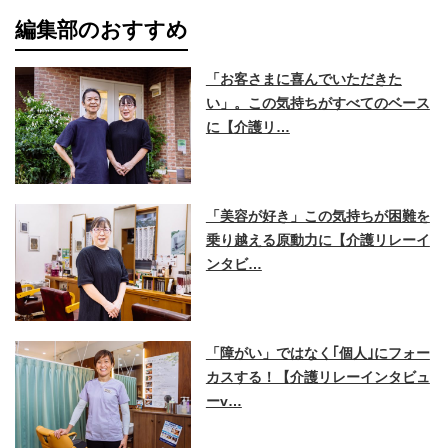
編集部のおすすめ
「お客さまに喜んでいただきた
い」。この気持ちがすべてのベース
に【介護リ…
「美容が好き」この気持ちが困難を
乗り越える原動力に【介護リレーイ
ンタビ…
「障がい」ではなく｢個人｣にフォー
カスする！【介護リレーインタビュ
ーv…