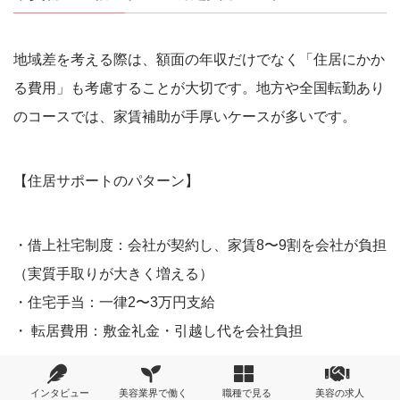
地域差を考える際は、額面の年収だけでなく「住居にかか
る費用」も考慮することが大切です。地方や全国転勤あり
のコースでは、家賃補助が手厚いケースが多いです。
【住居サポートのパターン】
・借上社宅制度：会社が契約し、家賃8〜9割を会社が負担
（実質手取りが大きく増える）
・住宅手当：一律2〜3万円支給
・ 転居費用：敷金礼金・引越し代を会社負担
「年収500万円＋家賃自己負担」と「年収450万円＋家賃9
インタビュー
美容業界で働く
職種で見る
美容の求人