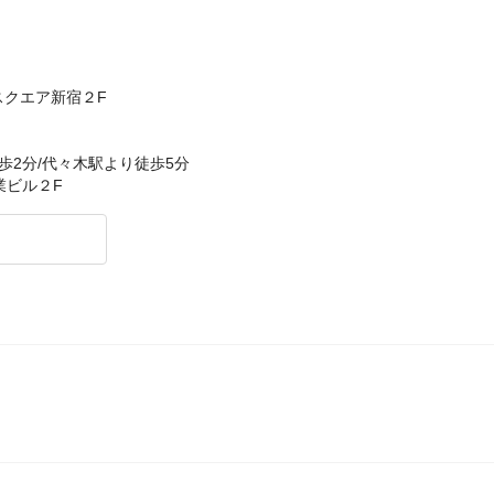
クスクエア新宿２F
歩2分/代々木駅より徒歩5分
業ビル２F