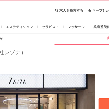
求人を検索する
キープし
エステティシャン
セラピスト
マッサージ
柔道整復
報
社レゾナ）