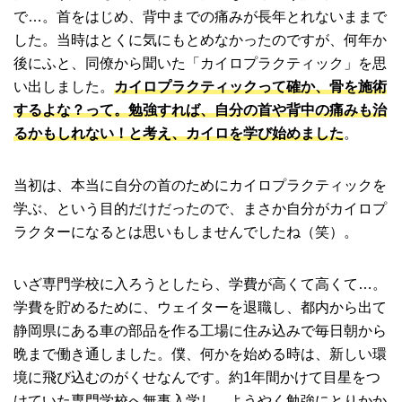
で…。首をはじめ、背中までの痛みが長年とれないままで
した。当時はとくに気にもとめなかったのですが、何年か
後にふと、同僚から聞いた「カイロプラクティック」を思
い出しました。
カイロプラクティックって確か、骨を施術
するよな？って。勉強すれば、自分の首や背中の痛みも治
るかもしれない！と考え、カイロを学び始めました
。
当初は、本当に自分の首のためにカイロプラクティックを
学ぶ、という目的だけだったので、まさか自分がカイロプ
ラクターになるとは思いもしませんでしたね（笑）。
いざ専門学校に入ろうとしたら、学費が高くて高くて…。
学費を貯めるために、ウェイターを退職し、都内から出て
静岡県にある車の部品を作る工場に住み込みで毎日朝から
晩まで働き通しました。僕、何かを始める時は、新しい環
境に飛び込むのがくせなんです。約1年間かけて目星をつ
けていた専門学校へ無事入学し、ようやく勉強にとりかか