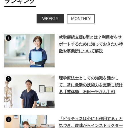
ランキング
WEEKLY
MONTHLY
就労継続支援B型とは？利用者をサ
1
ポートするために知っておきたい特
徴や事業所について解説
理学療法士としての知識を活かし
2
て、常に最新の技術力を更新し続け
る【整体師 石田一平さん】#1
「ピラティスは心にも作用する」と
3
気づき、趣味からインストラクター