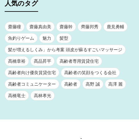
人気のタグ
齋藤瞳
齋藤真由美
齋藤幹
齊藤邦秀
鹿見勇輔
魚釣りゲーム
魅力
髪型
髪が増えるしくみ」から考案 頭皮が蘇るすごいマッサージ
髙橋章裕
髙品昇平
高齢者専用賃貸住宅
高齢者向け優良賃貸住宅
高齢者の笑顔をつくる会社
高齢者コミュニケーター
高齢者
高野 誠
高澤 麗
高橋竜士
高林孝光