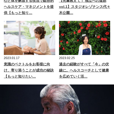
心と体を解放する技法で総合的
【先輩教えて！ 独立への道筋
ヘルスケア・マネジメントを提
vol.1】スタジオレゾナンス代々
供【もっと知り…
木公園…
2023.01.17
2023.02.25
意識のベクトルをお客様に向
過去の経験がすべて「今」の伏
け、寄り添うことが成功の秘訣
線に。ヘルスコーチとして健康
【もっと知りたい…
を広めていく活…