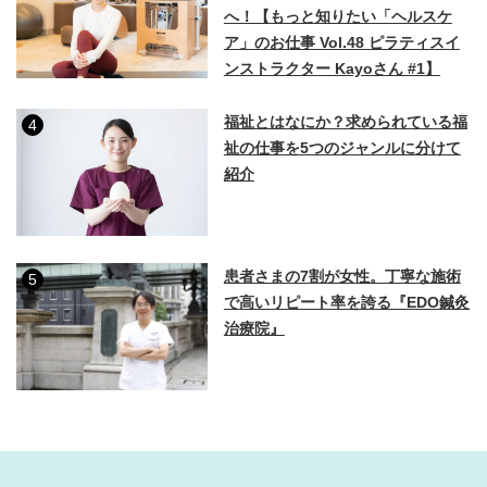
へ！【もっと知りたい「ヘルスケ
ア」のお仕事 Vol.48 ピラティスイ
ンストラクター Kayoさん #1】
福祉とはなにか？求められている福
4
祉の仕事を5つのジャンルに分けて
紹介
患者さまの7割が女性。丁寧な施術
5
で高いリピート率を誇る『EDO鍼灸
治療院』