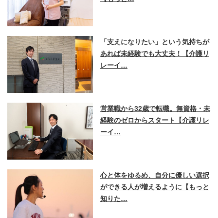
「支えになりたい」という気持ちが
あれば未経験でも大丈夫！【介護リ
レーイ…
営業職から32歳で転職。無資格・未
経験のゼロからスタート【介護リレ
ーイ…
心と体をゆるめ、自分に優しい選択
ができる人が増えるように【もっと
知りた…