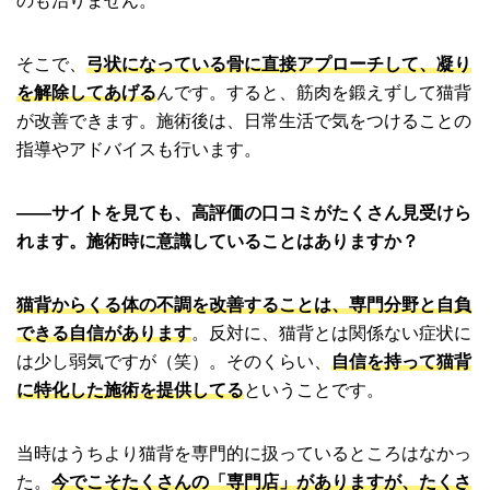
のも治りません。
そこで、
弓状になっている骨に直接アプローチして、凝り
を解除してあげる
んです。すると、筋肉を鍛えずして猫背
が改善できます。施術後は、日常生活で気をつけることの
指導やアドバイスも行います。
――サイトを見ても、高評価の口コミがたくさん見受けら
れます。施術時に意識していることはありますか？
猫背からくる体の不調を改善することは、専門分野と自負
できる自信があります
。反対に、猫背とは関係ない症状に
は少し弱気ですが（笑）。そのくらい、
自信を持って猫背
に特化した施術を提供してる
ということです。
当時はうちより猫背を専門的に扱っているところはなかっ
た。
今でこそたくさんの「専門店」がありますが、たくさ