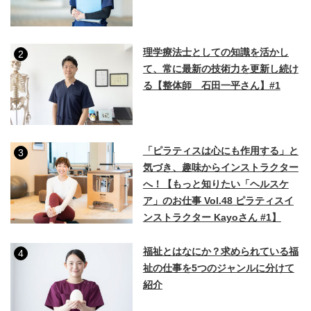
理学療法士としての知識を活かし
2
て、常に最新の技術力を更新し続け
る【整体師 石田一平さん】#1
「ピラティスは心にも作用する」と
3
気づき、趣味からインストラクター
へ！【もっと知りたい「ヘルスケ
ア」のお仕事 Vol.48 ピラティスイ
ンストラクター Kayoさん #1】
福祉とはなにか？求められている福
4
祉の仕事を5つのジャンルに分けて
紹介