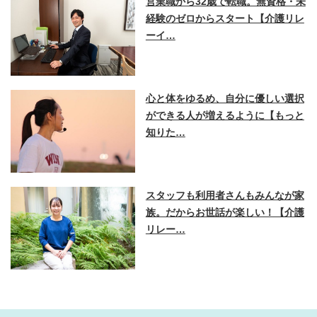
営業職から32歳で転職。無資格・未
経験のゼロからスタート【介護リレ
ーイ…
心と体をゆるめ、自分に優しい選択
ができる人が増えるように【もっと
知りた…
スタッフも利用者さんもみんなが家
族。だからお世話が楽しい！【介護
リレー…