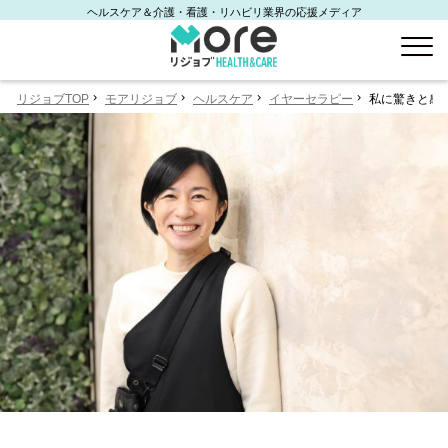
ヘルスケア＆介護・看護・リハビリ業界の応援メディア
リジョブTOP
モアリジョブ
ヘルスケア
イヤーセラピー
私に驚きと感