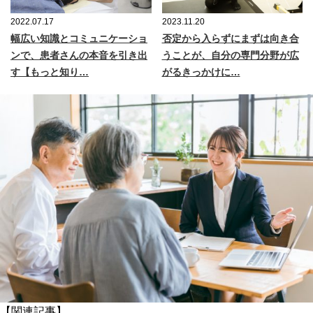
2022.07.17
2023.11.20
幅広い知識とコミュニケーショ
否定から入らずにまずは向き合
ンで、患者さんの本音を引き出
うことが、自分の専門分野が広
す【もっと知り…
がるきっかけに…
【関連記事】