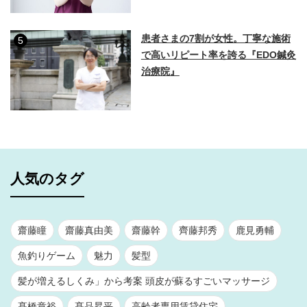
患者さまの7割が女性。丁寧な施術
5
で高いリピート率を誇る『EDO鍼灸
治療院』
人気のタグ
齋藤瞳
齋藤真由美
齋藤幹
齊藤邦秀
鹿見勇輔
魚釣りゲーム
魅力
髪型
髪が増えるしくみ」から考案 頭皮が蘇るすごいマッサージ
髙橋章裕
髙品昇平
高齢者専用賃貸住宅