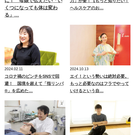
に！ 母娘で伝えたい「い
力」が要！【もっと知りたい！
くつになっても体は変わ
ヘルスケアのお…
る」…
2024.02.11
2024.10.13
コロナ禍のピンチをSNSで回
エイ！という勢いは絶対必要。
避！ 国境を超えて「指リンパ
もっと必要なのはフラでやって
®︎」を広めた…
いけるという自…