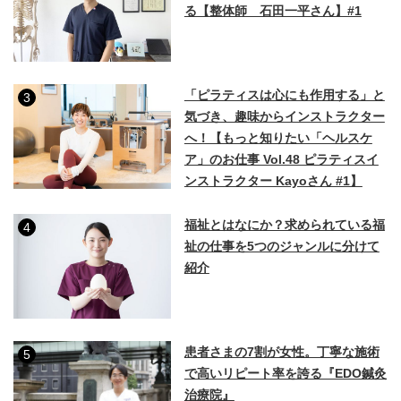
る【整体師 石田一平さん】#1
「ピラティスは心にも作用する」と
3
気づき、趣味からインストラクター
へ！【もっと知りたい「ヘルスケ
ア」のお仕事 Vol.48 ピラティスイ
ンストラクター Kayoさん #1】
福祉とはなにか？求められている福
4
祉の仕事を5つのジャンルに分けて
紹介
患者さまの7割が女性。丁寧な施術
5
で高いリピート率を誇る『EDO鍼灸
治療院』