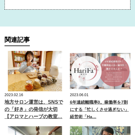
関連記事
2023.02.16
2023.06.01
地方サロン運営は、SNSで
6年連続離職率0。稼働率を7割
の「好き」の発信が大切
にする「忙しくさせ過ぎない」
【アロマとハーブの教室…
経営術「Ha…