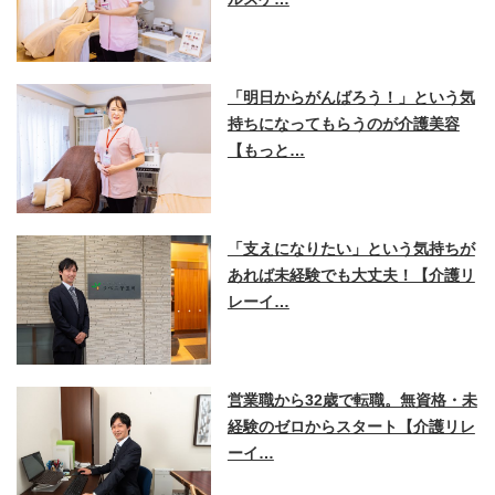
「明日からがんばろう！」という気
持ちになってもらうのが介護美容
【もっと…
「支えになりたい」という気持ちが
あれば未経験でも大丈夫！【介護リ
レーイ…
営業職から32歳で転職。無資格・未
経験のゼロからスタート【介護リレ
ーイ…