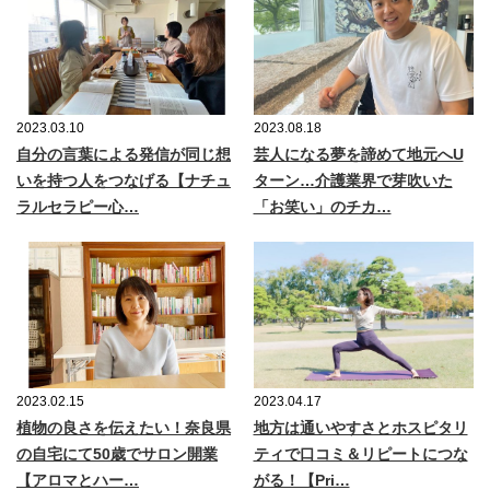
2023.03.10
2023.08.18
自分の言葉による発信が同じ想
芸人になる夢を諦めて地元へU
いを持つ人をつなげる【ナチュ
ターン…介護業界で芽吹いた
ラルセラピー心…
「お笑い」のチカ…
2023.02.15
2023.04.17
植物の良さを伝えたい！奈良県
地方は通いやすさとホスピタリ
の自宅にて50歳でサロン開業
ティで口コミ＆リピートにつな
【アロマとハー…
がる！【Pri…