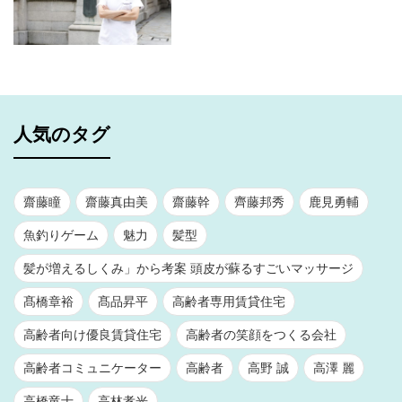
人気のタグ
齋藤瞳
齋藤真由美
齋藤幹
齊藤邦秀
鹿見勇輔
魚釣りゲーム
魅力
髪型
髪が増えるしくみ」から考案 頭皮が蘇るすごいマッサージ
髙橋章裕
髙品昇平
高齢者専用賃貸住宅
高齢者向け優良賃貸住宅
高齢者の笑顔をつくる会社
高齢者コミュニケーター
高齢者
高野 誠
高澤 麗
高橋竜士
高林孝光