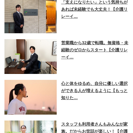
「支えになりたい」という気持ちが
あれば未経験でも大丈夫！【介護リ
レーイ…
営業職から32歳で転職。無資格・未
経験のゼロからスタート【介護リレ
ーイ…
心と体をゆるめ、自分に優しい選択
ができる人が増えるように【もっと
知りた…
スタッフも利用者さんもみんなが家
族。だからお世話が楽しい！【介護