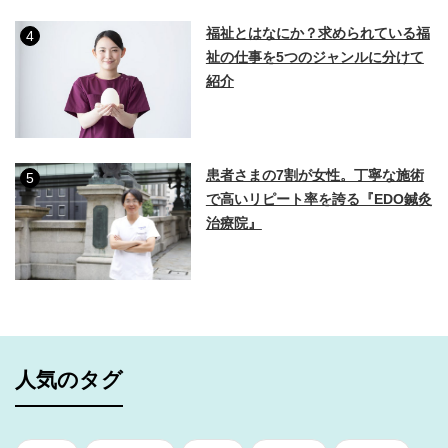
福祉とはなにか？求められている福
4
祉の仕事を5つのジャンルに分けて
紹介
患者さまの7割が女性。丁寧な施術
5
で高いリピート率を誇る『EDO鍼灸
治療院』
人気のタグ