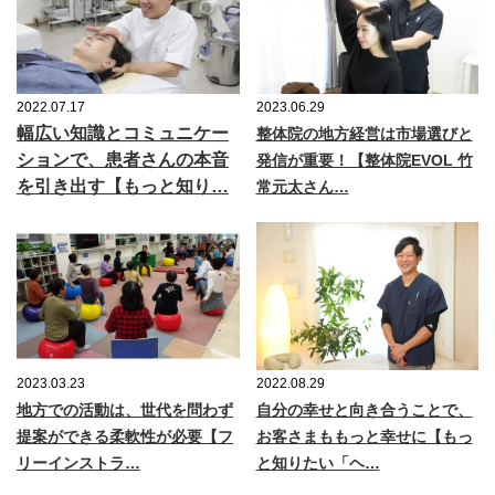
2022.07.17
2023.06.29
幅広い知識とコミュニケー
整体院の地方経営は市場選びと
ションで、患者さんの本音
発信が重要！【整体院EVOL 竹
を引き出す【もっと知り…
常元太さん…
2023.03.23
2022.08.29
地方での活動は、世代を問わず
自分の幸せと向き合うことで、
提案ができる柔軟性が必要【フ
お客さまももっと幸せに【もっ
リーインストラ…
と知りたい「ヘ…