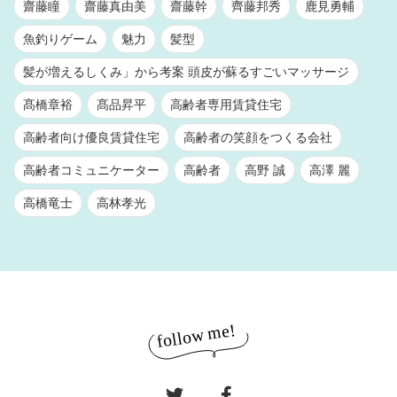
齋藤瞳
齋藤真由美
齋藤幹
齊藤邦秀
鹿見勇輔
魚釣りゲーム
魅力
髪型
髪が増えるしくみ」から考案 頭皮が蘇るすごいマッサージ
髙橋章裕
髙品昇平
高齢者専用賃貸住宅
高齢者向け優良賃貸住宅
高齢者の笑顔をつくる会社
高齢者コミュニケーター
高齢者
高野 誠
高澤 麗
高橋竜士
高林孝光