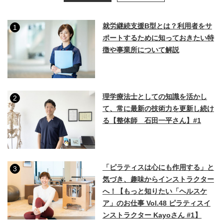
就労継続支援B型とは？利用者をサ
1
ポートするために知っておきたい特
徴や事業所について解説
理学療法士としての知識を活かし
2
て、常に最新の技術力を更新し続け
る【整体師 石田一平さん】#1
「ピラティスは心にも作用する」と
3
気づき、趣味からインストラクター
へ！【もっと知りたい「ヘルスケ
ア」のお仕事 Vol.48 ピラティスイ
ンストラクター Kayoさん #1】