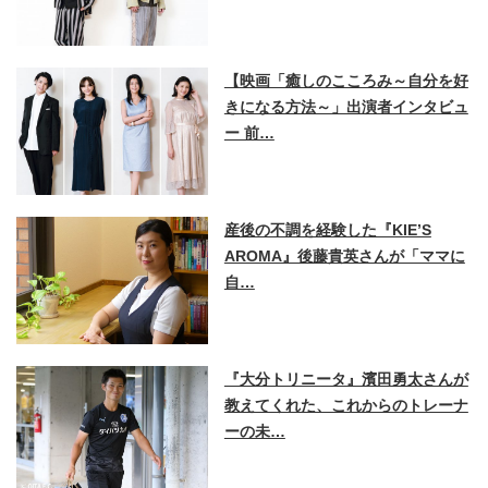
【映画「癒しのこころみ～自分を好
きになる方法～」出演者インタビュ
ー 前…
産後の不調を経験した『KIE’S
AROMA』後藤貴英さんが「ママに
自…
『大分トリニータ』濱田勇太さんが
教えてくれた、これからのトレーナ
ーの未…