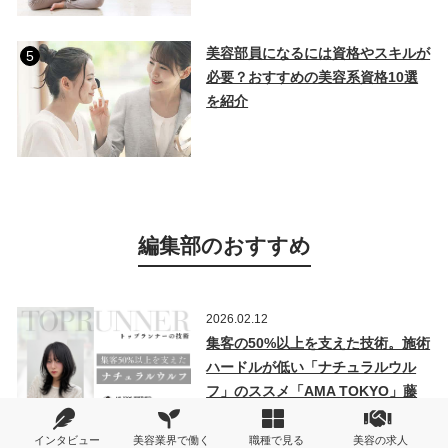
美容部員になるには資格やスキルが
5
必要？おすすめの美容系資格10選
を紹介
編集部のおすすめ
2026.02.12
集客の50%以上を支えた技術。施術
ハードルが低い「ナチュラルウル
フ」のススメ「AMA TOKYO」藤
田圭介さんインタビュー
インタビュー
美容業界で働く
職種で見る
美容の求人