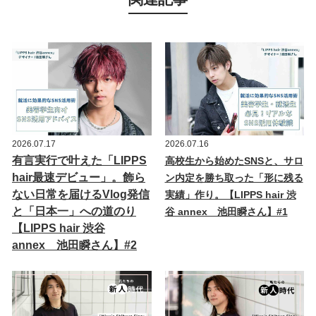
2026.07.17
2026.07.16
有言実行で叶えた「LIPPS
高校生から始めたSNSと、サロ
hair最速デビュー」。飾ら
ン内定を勝ち取った「形に残る
ない日常を届けるVlog発信
実績」作り。【LIPPS hair 渋
と「日本一」への道のり
谷 annex 池田瞬さん】#1
【LIPPS hair 渋谷
annex 池田瞬さん】#2