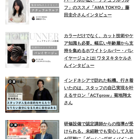
フ」のススメ「AMA TOKYO」藤
田圭介さんインタビュー
カラーだけでなく、カット技術やケ
ア知識も必要。幅広い年齢層から支
持を集めるホワイトシルバー・バレ
イヤージュとは| ワタヌキタケルさ
んインタビュー
インドネシアで訪れた転機。行き着
いたのは、スタッフの自己実現を叶
えるサロン「ACTgrow」菊地翔太
さん
研修設備で認定講師からの指導が受
けられる。未経験でも安心して入社
が可能に「ダッシングディバインタ