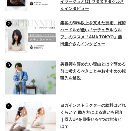
イヤージュとは| ワタヌキタケルさ
んインタビュー
集客の50%以上を支えた技術。施術
2
ハードルが低い「ナチュラルウル
フ」のススメ「AMA TOKYO」藤
田圭介さんインタビュー
美容師を辞めたい理由とは？辞める
3
前に考えるべきことやおすすめの転
職先を解説
ヨガインストラクターの給料はどれ
4
くらい？ 働き方による違いも紹介
｜収入UPを目指せる4つの方法と
は？