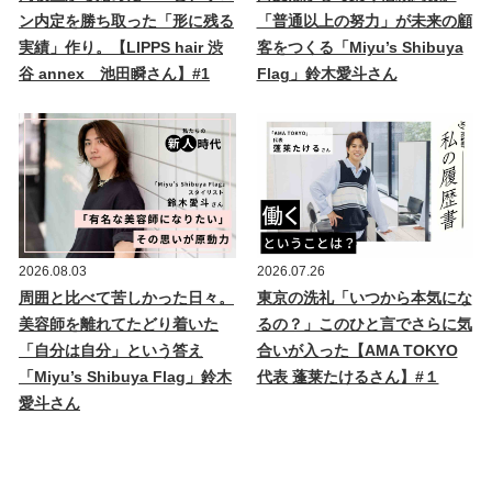
ン内定を勝ち取った「形に残る
「普通以上の努力」が未来の顧
実績」作り。【LIPPS hair 渋
客をつくる「Miyu’s Shibuya
谷 annex 池田瞬さん】#1
Flag」鈴木愛斗さん
2026.08.03
2026.07.26
周囲と比べて苦しかった日々。
東京の洗礼「いつから本気にな
美容師を離れてたどり着いた
るの？」このひと言でさらに気
「自分は自分」という答え
合いが入った【AMA TOKYO
「Miyu’s Shibuya Flag」鈴木
代表 蓬莱たけるさん】#１
愛斗さん