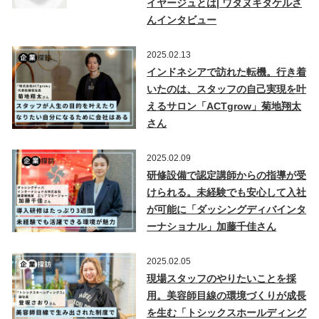
イヤージュとは| ワタヌキタケルさ
んインタビュー
2025.02.13
インドネシアで訪れた転機。行き着
いたのは、スタッフの自己実現を叶
えるサロン「ACTgrow」菊地翔太
さん
2025.02.09
研修設備で認定講師からの指導が受
けられる。未経験でも安心して入社
が可能に「ダッシングディバインタ
ーナショナル」加藤千佳さん
2025.02.05
現場スタッフのやりたいことを採
用。美容師目線の環境づくりが成長
を生む「トシックスホールディング