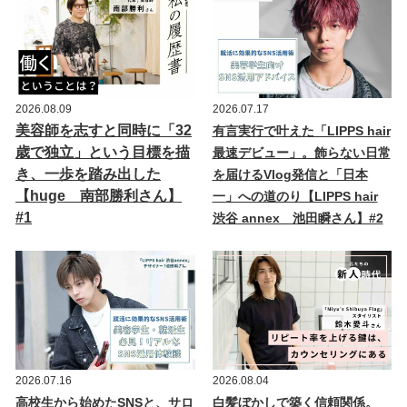
2026.08.09
2026.07.17
美容師を志すと同時に「32
有言実行で叶えた「LIPPS hair
歳で独立」という目標を描
最速デビュー」。飾らない日常
き、一歩を踏み出した
を届けるVlog発信と「日本
【huge 南部勝利さん】
一」への道のり【LIPPS hair
#1
渋谷 annex 池田瞬さん】#2
2026.07.16
2026.08.04
高校生から始めたSNSと、サロ
白髪ぼかしで築く信頼関係。