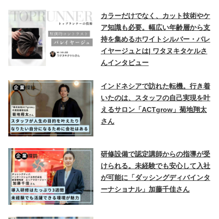
カラーだけでなく、カット技術やケ
ア知識も必要。幅広い年齢層から支
持を集めるホワイトシルバー・バレ
イヤージュとは| ワタヌキタケルさ
んインタビュー
インドネシアで訪れた転機。行き着
いたのは、スタッフの自己実現を叶
えるサロン「ACTgrow」菊地翔太
さん
研修設備で認定講師からの指導が受
けられる。未経験でも安心して入社
が可能に「ダッシングディバインタ
ーナショナル」加藤千佳さん