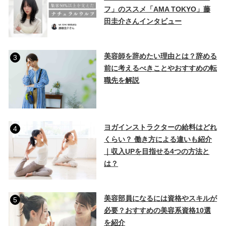
フ」のススメ「AMA TOKYO」藤
田圭介さんインタビュー
美容師を辞めたい理由とは？辞める
3
前に考えるべきことやおすすめの転
職先を解説
ヨガインストラクターの給料はどれ
4
くらい？ 働き方による違いも紹介
｜収入UPを目指せる4つの方法と
は？
美容部員になるには資格やスキルが
5
必要？おすすめの美容系資格10選
を紹介