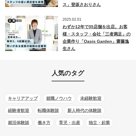
ス」登坂さおりさん
2025.02.01
わずか12年で35店舗を出店。お客
様・スタッフ・会社「三者満足」の
企業作り「Oasis Garden」齋藤逸
生さん
人気のタグ
キャリアアップ
就職ノウハウ
未経験歓迎
経験者歓迎
転職体験談
新人時代の体験談
就活体験談
働き方
育児・出産
独立・起業