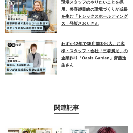
現場スタッフのやりたいことを採
用。美容師目線の環境づくりが成長
を生む「トシックスホールディング
ス」登坂さおりさん
わずか12年で35店舗を出店。お客
様・スタッフ・会社「三者満足」の
企業作り「Oasis Garden」齋藤逸
生さん
関連記事