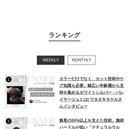
ランキング
WEEKLY
MONTHLY
カラーだけでなく、カット技術やケ
1
ア知識も必要。幅広い年齢層から支
持を集めるホワイトシルバー・バレ
イヤージュとは| ワタヌキタケルさ
んインタビュー
集客の50%以上を支えた技術。施術
2
ハードルが低い「ナチュラルウル