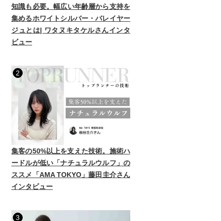
知識も必要。幅広い年齢層から支持を
集めるホワイトシルバー・バレイヤー
ジュとは| ワタヌキタケルさんインタ
ビュー
2
集客の50%以上を支えた技術。施術ハ
ードルが低い「ナチュラルウルフ」の
ススメ「AMA TOKYO」藤田圭介さん
インタビュー
3