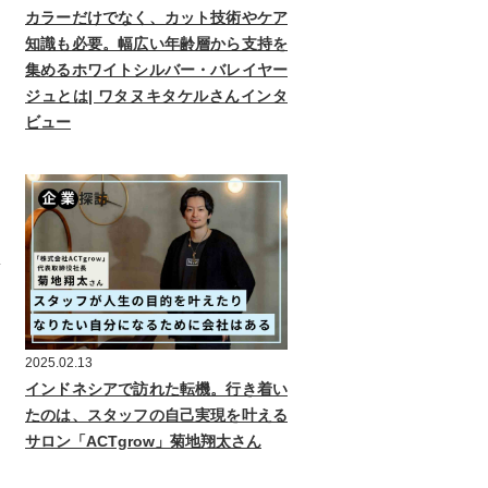
カラーだけでなく、カット技術やケア
知識も必要。幅広い年齢層から支持を
集めるホワイトシルバー・バレイヤー
ジュとは| ワタヌキタケルさんインタ
ビュー
2025.02.13
インドネシアで訪れた転機。行き着い
たのは、スタッフの自己実現を叶える
サロン「ACTgrow」菊地翔太さん