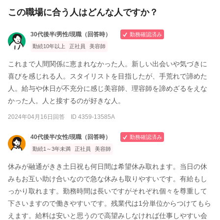
この職場に合う人はどんな人ですか？
30代後半/男性/現職（回答時）
勤務確認済み
勤続10年以上
正社員
美容師
これまで人間関係に恵まれなかった人。新しい出会いや気づきに
喜びを感じれる人。スタイリストを目指したが、手荒れで諦めた
人。給与や休日が不充分に感じ美容師、理容師を諦めざるをえな
かった人。人と接するのが好きな人。
2024年04月16日回答 ID 4359-13585A
40代後半/女性/現職（回答時）
勤務確認済み
勤続1～3年未満
正社員
美容師
休みが融通がきき土日祝も何日間は希望休み取れます。当日の休
みもお互い助け合いなので急な休みも取りやすいです。有給もし
っかり取れます。勤務時間は長いですがそれぞれ個々を尊重して
下さいますので働きやすいです。残業代は1分単位からつけてもら
えます。給料は安いと思うので高望みしなければ仕事しやすい会