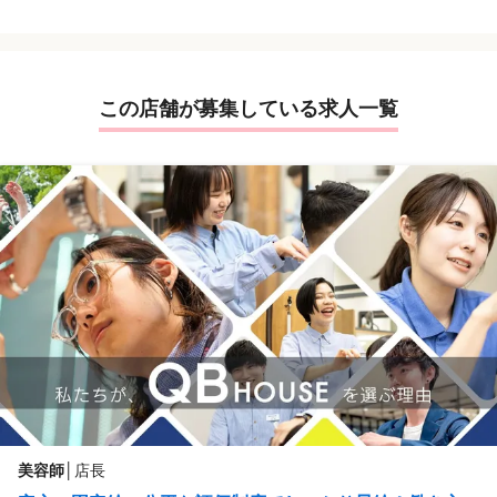
パパ、ママスタイリスト
中は、店舗でアシスタント業務等は一切ござい
●将来の安心や安定を求めている方
ません。
●カットの入客経験がないの方/カットに自
1人前のスタイリストになるために、店舗配属前
信のない方
に、弊社の研修スクールに通っていただき、約6
●実務未経験歓迎（要美容師免許又は、理
ヶ月間1日8時間の研修プログラムを受講いただ
この店舗が募集している求人一覧
容師免許）
きます。7ヶ月目以降はヘアカット専門店「QBハ
●アシスタントの方
ウス」で、スタイリストとしてヘアカット業務を
●スタイリスト / Jrスタイリストの経験が
お任せします。（研修期間はあくまで目安なので個
ある方
人差はあります）
●主婦（夫）歓迎
専門学校で学ぶようなイメージですが、研修中も
●再挑戦、復帰歓迎！ブランクOK
給与支給／研修費は無料なのも安心してください。
●フリーター歓迎
スタイリストになった後も接客力・人間力・技術力
●美容師資格をお持ちのアイリストやネイリ
を更に高めるための月1回×12回のフォローアップ
ストの方
研修やマネジメントに興味がある方には店長育成
●現在美容院/美容室で働いている方
研修があったりと成長できる機会を充実させてい
●ヘアメイクアーティストの方
ます。
＝＝＝＝＝＝＝＝＝＝＝＝＝＝＝＝＝＝＝
＜研修プログラムについて＞
また、研修制度の充実に取り組んだ結果、
▽1ヶ月目
専業主婦(夫)／無職、理美容専門学校生、フ
入社式 / QBハウス一般業務フロー / クレーム対
リーター（コンビニ・スーパーなど）、飲食
応 / 入社時研修（社会変化・仕事とは・組織理解
美容師
│
店長
店店員、工場期間工／製造業、派遣登録スタ
）/ オペレーション研修
ッフ、介護福祉士、業務委託美容師、アパレ