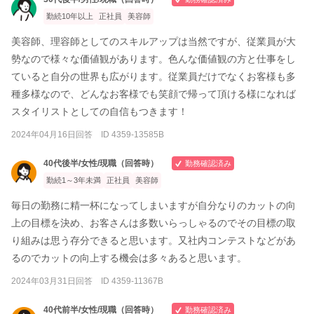
勤続10年以上
正社員
美容師
美容師、理容師としてのスキルアップは当然ですが、従業員が大
勢なので様々な価値観があります。色んな価値観の方と仕事をし
ていると自分の世界も広がります。従業員だけでなくお客様も多
種多様なので、どんなお客様でも笑顔で帰って頂ける様になれば
スタイリストとしての自信もつきます！
2024年04月16日回答 ID 4359-13585B
40代後半/女性/現職（回答時）
勤務確認済み
勤続1～3年未満
正社員
美容師
毎日の勤務に精一杯になってしまいますが自分なりのカットの向
上の目標を決め、お客さんは多数いらっしゃるのでその目標の取
り組みは思う存分できると思います。又社内コンテストなどがあ
るのでカットの向上する機会は多々あると思います。
2024年03月31日回答 ID 4359-11367B
40代前半/女性/現職（回答時）
勤務確認済み