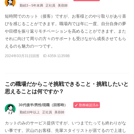
勤続3～5年未満
正社員
美容師
短時間でのカット（接客）ですが、お客様とのやり取りがあり喜
びを感じることができます。職場内では年に一度、自分自身の夢
や目標を振り返りモチベーションを高めることができます。また
それに向けて周りの方々のサポートも受けながら成長させてもら
えるのも魅力の一つです。
2024年03月31日回答 ID 4359-11359B
この職場だからこそ挑戦できること・挑戦したいと
思えることは何ですか？
30代後半/男性/現職（回答時）
勤務確認済み
勤続10年以上
正社員
美容師
カットのみのサービス提供ですが、いつまでたっても終わりがな
い事です。沢山のお客様、先輩スタイリストが居てるので上達し