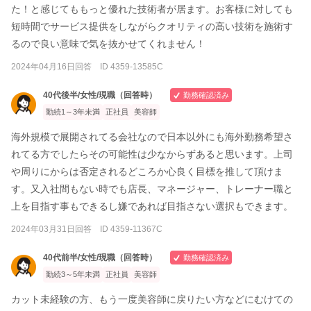
た！と感じてももっと優れた技術者が居ます。お客様に対しても
短時間でサービス提供をしながらクオリティの高い技術を施術す
るので良い意味で気を抜かせてくれません！
2024年04月16日回答 ID 4359-13585C
40代後半/女性/現職（回答時）
勤務確認済み
勤続1～3年未満
正社員
美容師
海外規模で展開されてる会社なので日本以外にも海外勤務希望さ
れてる方でしたらその可能性は少なからずあると思います。上司
や周りにからは否定されるどころか心良く目標を推して頂けま
す。又入社間もない時でも店長、マネージャー、トレーナー職と
上を目指す事もできるし嫌であれば目指さない選択もできます。
2024年03月31日回答 ID 4359-11367C
40代前半/女性/現職（回答時）
勤務確認済み
勤続3～5年未満
正社員
美容師
カット未経験の方、もう一度美容師に戻りたい方などにむけての