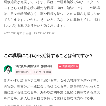
研修施設が充実しています。私はこの研修施設で学び、スタイリ
ストとして経験を積み新たな目標に向けて勉強中です。この職場
は、男女年齢関係なく、夢や目標を持つことの大切さを感じさせ
てもらえます。だからこそ、いろいろなことに興味を持ち、挑戦
しつづける私でありたいと強く思います。
2024年03月31日回答 ID 4359-11359C
この職場にこれから期待することは何ですか？
30代後半/男性/現職（回答時）
勤務確認済み
勤続10年以上
正社員
美容師
働きやすい環境を更に整え続ける事。女性の管理者を増やす事。
美容師、理容師が一緒に働ける様になる事。勤務時間がもっと自
由に選べる様になる事。海外や訪問事業に気軽に挑戦できる環境
を作る事。新入社員も自信を持って働ける様な環境を作る事。
2024年04月16日回答 ID 4359-13585D