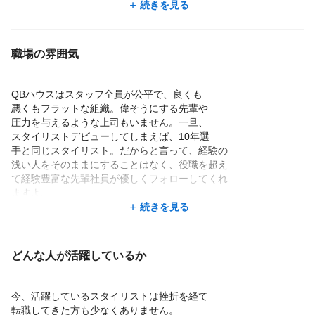
カラーとかパーマとかがない分、時代にも遅
続きを見る
れてしまいそうで、大丈夫かな?って。
たまたま、面接を担当してもらった店長が、
職場の雰囲気
カットへのこだわりが強く、1200円だからっ
て、ぜったいに妥協しないと志を持っている、
技術がすごい上手な方。バリカンを自分が触っ
QBハウスはスタッフ全員が公平で、良くも
た事もない所から丁寧に教えて頂きました。
悪くもフラットな組織。偉そうにする先輩や
圧力を与えるような上司もいません。一旦、
QBハウスで働くようになってからは、思って
スタイリストデビューしてしまえば、10年選
た以上に自分はカットが好きで、はさみを使う
手と同じスタイリスト。だからと言って、経験の
仕事が好きなことに気づきました。そして、ど
浅い人をそのままにすることはなく、役職を超え
んどんきわめていきたいという気持ちが強くな
て経験豊富な先輩社員が優しくフォローしてくれ
りました。
ますよ。
続きを見る
以前4,500円の料金でカットをしていたことが、
また、お客様も常にご来店いただけるため、チラ
恥ずかしく感じてしまうほどですね。
シ配りなどとは無縁。男性も女性もお子様も来店
されますので、いろいろなスタイルを経験するこ
どんな人が活躍しているか
とができますので、あなたの経験値がダントツに
アップします。
今、活躍しているスタイリストは挫折を経て
転職してきた方も少なくありません。