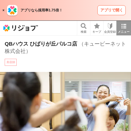
アプリで開く
アプリなら採用率1.75倍！
リジョブ
検索
キープ
会員登録
メニュー
QBハウス ひばりが丘パルコ店
（キュービーネット
株式会社）
美容師