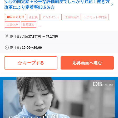
▽2ヶ月目
安心の固定給＋公平な評価制度でしっかり昇給！働き方
ル店員スタッフなど、美容師や理容師の資格
ハサミの開閉 / カット理論（ワンレングス・グラ
改革により定着率93.6％☆
を持っているものの他職種で働かれていた方
デーション・ レイヤー・すくい刈り）/ 接客基本
たちも美容師への再チャレンジの場としても
/ ロープレ
口コミあり
正社員
アシスタント
理容師免許
ヘアカット専門店
QBハウスが選ばれています！
▽3ヶ月目
土日休み
日曜休み
...
カット理論（バリカン・セニング・刈り上げ）/ テ
クニック（直バサミとバリカン・トリマーワーク）/
正社員
/
月給
37.3
万円
〜
47.1
万円
カウンセリング理論
▽4ヶ月目
正社員
/
10:00〜20:00
カット理論（ツーブロック・ソフトモヒカン）・テク
ニック（ブロッキング・バリカン応用）
▽5ヶ月目
キープする
応募画面へ進む
接客研修 （コミュニケーション力、ケーススタディ
・ロールプレイング）
▽6ヶ月目
カット理論（ワンレングス）・ テクニック（クシの持
ち方、インサイドグラデーション）/ 入社時研修の振
り返り / 卒業認定試験 / 卒業式
▽7ヶ月目以降（スタイリストデビュー後）
＜フォローアップ研修＞月1回×12ヶ月
店舗で施術を行う中での疑問や苦手の克服、技術バリ
エーションの向上、女性のスタイルのスキルアップ
（研修6ヶ月間ではメンズスタイルをメインに研修を