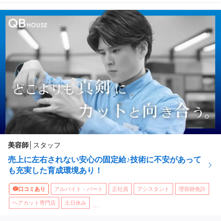
美容師
│
スタッフ
売上に左右されない安心の固定給♪技術に不安があって
も充実した育成環境あり！
口コミあり
アルバイト・パート
正社員
アシスタント
理容師免許
ヘアカット専門店
土日休み
...