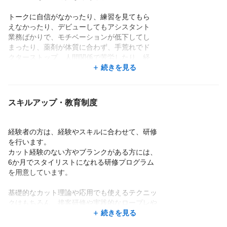
【客層】
お子様からご年配の方まで男女を問わずヘアカッ
トークに自信がなかったり、練習を見てもら
トサービスをご利用いただいています。
えなかったり、デビューしてもアシスタント
【美容師、理容師の割合】
業務ばかりで、モチベーションが低下してし
美容師：理容師＝7：3
まったり、薬剤が体質に合わず、手荒れでド
【国内スタッフ数】
クターストップ、人間関係で苦労したり、経
2087名（1店舗あたり3名程度）
営するサロンの運営が厳しく生活を安定させ
続きを見る
【男女比】
たい、など。
男女比6：4
【平均年齢】
『高い技術を身に付けたい』や『お客様を喜
スキルアップ・教育制度
41歳
ばせたい』という想いがあるにもかかわらず、
【最高年齢】
従来の美容業界では活躍の場が限られ、美容
76歳
室を辞めざるを得なくなる。我々は、そんな
経験者の方は、経験やスキルに合わせて、研修
【年代別スタッフの構成】
人たちの再チャレンジの場になりたい。
を行います。
20代15.3％／30代32.5%／40代28.1%／50代
まだまだ長い美容師人生、技術の向上を目指
カット経験のない方やブランクがある方には、
19.6%／60代以上4.5%
したい方。チャンスがたくさんあります!
6か月でスタイリストになれる研修プログラム
を用意しています。
入社後の定着率は驚異の93.4%！
＝＝＝こんな方におすすめ＝＝＝
やりがいも働きやすさもバッチリです！
基礎的なカット理論や応用でも使えるテクニッ
年齢、性別問わず、スタッフ全員が大好きな
●現職の美容院でワークライフバランスが
クはもちろん、接客研修や実践的なロープレや
「ヘアカット」に専念して楽しく働いています！
とれずに悩んでいる方
店舗研修など充実。研修費は無料且つ給与支給
続きを見る
●土日にあるお子さんの行事に参加したい
もしっかりされるので、ご安心ください。研修