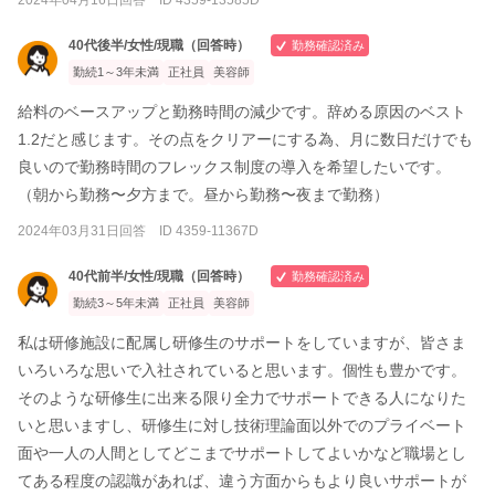
40代後半/女性/現職（回答時）
勤務確認済み
勤続1～3年未満
正社員
美容師
給料のベースアップと勤務時間の減少です。辞める原因のベスト
1.2だと感じます。その点をクリアーにする為、月に数日だけでも
良いので勤務時間のフレックス制度の導入を希望したいです。
（朝から勤務〜夕方まで。昼から勤務〜夜まで勤務）
2024年03月31日回答 ID 4359-11367D
40代前半/女性/現職（回答時）
勤務確認済み
勤続3～5年未満
正社員
美容師
私は研修施設に配属し研修生のサポートをしていますが、皆さま
いろいろな思いで入社されていると思います。個性も豊かです。
そのような研修生に出来る限り全力でサポートできる人になりた
いと思いますし、研修生に対し技術理論面以外でのプライベート
面や一人の人間としてどこまでサポートしてよいかなど職場とし
てある程度の認識があれば、違う方面からもより良いサポートが