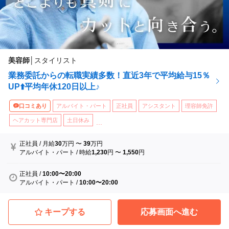
進めていくため、研修終了後にレディーススタイルへ
の知識や技術を深めていただいています。）
美容師
│
スタイリスト
業務委託からの転職実績多数！直近3年で平均給与15％
UP⬆️平均年休120日以上♪
口コミあり
アルバイト・パート
正社員
アシスタント
理容師免許
ヘアカット専門店
土日休み
...
正社員
/
月給
30
万円
〜
39
万円
アルバイト・パート
/
時給
1,230
円
〜
1,550
円
正社員
/
10:00〜20:00
アルバイト・パート
/
10:00〜20:00
キープする
応募画面へ進む