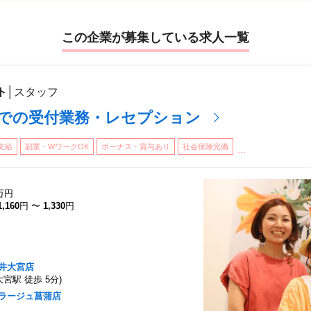
この企業が募集している求人一覧
業部開設
長賞受賞
ト
│
スタッフ
企業』選出
室での受付業務・レセプション
支給
副業・WワークOK
ボーナス・賞与あり
社会保険完備
...
業務開始 学校給食センター給食開始 群馬県内学校給食開始
る開園
認証取得
万円
開店（オリジナル業態）
1,160
円
〜
1,330
円
タート
井大宮店
オフィシャルコンディショニングパートナー契約締結
大宮駅 徒歩 5分)
ズオフィシャルパートナー契約締結
ラージュ菖蒲店