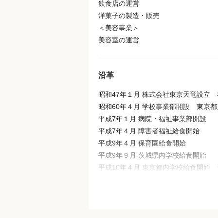
飲食店の運営
洋菓子の製造・販売
＜美容事業＞
美容室の運営
沿革
昭和47年１月 株式会社東京天竜設立
昭和60年４月 学校事業部開設 東京
平成7年１月 病院・福祉事業部開設
平成7年４月 障害者福祉給食開始
平成9年４月 保育園給食開始
平成9年９月 茨城県内学校給食開始
平成10年４月 東京都内学校給食開始
平成13年５月 高齢者在宅サービス給
平成15年４月 埼玉県内学校給食開始
平成15年７月 高齢者施設給食開始
平成17年４月 神奈川県内学校給食開始