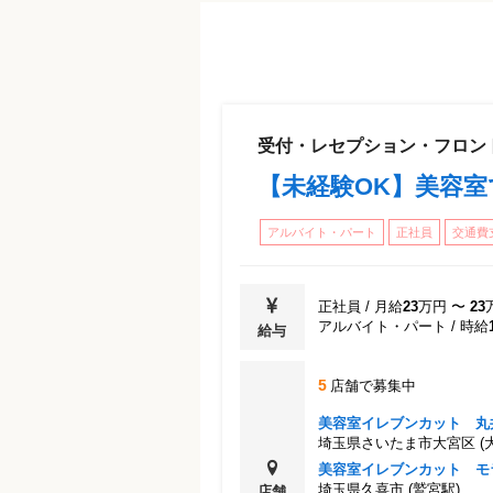
平成18年４月 幼保一体型施設給食開始
平成18年５月 本社移転
平成20年4月 外食事業部開設 美容事
平成20年７月 農林水産省総合食料局
平成21年４月 栃木県内学校給食開始
受付・レセプション・フロン
平成21年12月 経済産業省『雇用創出
【未経験OK】美容
平成22年10月 代表取締役 東 雅臣 就任
平成23年６月 本社移転
アルバイト・パート
正社員
交通費
平成24年４月 東京都内学校給食栄養
平成24年10月 ふれあい農園がじゅま
平成24年12月 ISO9001／ISO14001
正社員
/
月給
23
万円
〜
23
平成26年３月 イタリアン酒場Esto.
アルバイト・パート
/
時給
給与
平成26年４月 病院患者給食開始
平成28年３月 農林水産大臣賞受賞
5
店舗で募集中
平成28年４月 プリン専門店 vuke ス
美容室イレブンカット 丸
平成29年７月 千葉ジェッツふなばし
埼玉県さいたま市大宮区
(
令和２年２月 浦和レッドダイヤモン
美容室イレブンカット モ
埼玉県久喜市
(鷲宮駅)
令和３年５月 本社移転
店舗