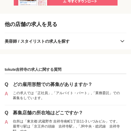
「正社員」を募集している店舗
他の店舗の求人を見る
美容師 / スタイリストの求人を探す
tokute吉祥寺の求人に関する質問
tokute吉祥寺
Q
どの雇用形態での募集がありますか？
この求人では「正社員」,「アルバイト・パート」,「業務委託」での
A
募集をしています。
各店舗の特色（詳しい給与、一緒に働くスタッフ、サービスメニュー、客層
など）が見られます
Q
募集店舗の所在地はどこですか？
1
件の店舗
住所は「東京都 武蔵野市 吉祥寺南町1丁目11-3 いづみビル」です。
A
tokute吉祥寺
最寄り駅は「京王井の頭線 吉祥寺駅」,「JR中央・総武線 吉祥寺
（東京都武蔵野市:吉祥寺駅 徒歩 4分 ）