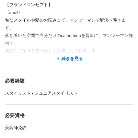
【ブランドコンセプト】
〈shell〉
旬なスタイルや髪のお悩みまで、マンツーマンで解決へ導きま
す。
落ち着いた空間で自分だけのsalon timeを贅沢に、マンツーマン施
術で
満足して頂ける空間作りを大切にしております。
続きを見る
また、カウンセリングも重視していて.お客様のお悩みをしっかり
聞いた上でスタイリストが"なりたい"と"似合う"をこだわりの技術
必要経験
でご提供！
スタイリスト / ジュニアスタイリスト
〈tokute〉
最新のデザインで
お客様に満足して頂ける技術と癒しの空間作りを大切にしてま
必要資格
す。
美容師免許
また、カウンセリングも重視していて、