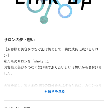
tokute 高円寺 高円寺駅 徒歩4分
tokute 高円寺 高円寺駅 徒歩4分
入客機会が多いだけでなく、頑張りが収入に直結する評価制度
を整備。
入社1年で月50万のスタッフもいます！自分の努力がしっかり反
映されます。
勤務時間
勤務時間
◎自由な働き方
週3回
週3回
週4回
週4回
週5回
週5回
週6回
週6回
週7回
週7回
シフト制
シフト制
時短勤務OK
時短勤務OK
サロンの夢・想い
完全マンツーマンや半マンツーマンなど、
09:30〜19:00／早番
09:30〜19:00／早番
自分の性格や希望に合った施術スタイルを選択可能。
11:30〜21:00／遅番
11:30〜21:00／遅番
【お客様と美容をつなぐ架け橋として、共に成長し続けるサロ
ン】
あなたの好みの働き方に合わせ「施術スタイル」を選べます♪
あなたの好みの働き方に合わせ「施術スタイル」を選べます♪
◎学びの場が充実
私たちのサロン名「shell」は、
オンライン動画見放題や外部セミナーサポートを通じて、
お客様と美容をつなぐ架け橋でありたいという想いから名付けま
完全マンツーマンでゆったり向き合ったり、
完全マンツーマンでゆったり向き合ったり、
スキルアップやトレンド習得が可能。
した。
アシスタントさんと一緒にバリバリ働いたり自由度が高いスタイ
アシスタントさんと一緒にバリバリ働いたり自由度が高いスタイ
ルです☆
ルです☆
◎効率的な職場環境
美容を愛し、皆さまの理想の自分を実現するために、カウンセリ
朝礼・終礼がなく、仕事に集中できる仕組みが整っています。
ングを大切にし
続きを見る
・1日の施術人数：5〜6名
・1日の施術人数：5〜6名
髪質やライフスタイルに合わせた最適なサービスを提供していま
続きを見る
続きを見る
◎挑戦を応援する制度
す。
【1日の流れ（例）】
【1日の流れ（例）】
年2回の1対1面談で、アイデアや希望を直接伝えられる機会があ