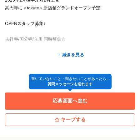
◆研修制度あり
私たちは「お客様」と「美容」を繋ぐ存在でありたいと思ってい
ドバイスして下さいます。
高円寺に＜tokute＞新店舗グランドオープン予定!
ます。
このコロナ禍でも安定した運営ができているのも頷けますね。
そして、美容を通じて、人と人、想いと想いを繋げるサロンを目
OPENスタッフ募集♪
指しています。
<tokute>
吉祥寺/国分寺/立川 同時募集☆
働き方の価値観は人それぞれ。
「細部までこだわってくださる！」（20代女性）
「もっと稼ぎたい」「プライベートも大事にしたい」「美容師と
2回目の来店でカットをお願いしました。
続きを見る
してスキルアップしたい」など、
接客からスタイリングから、何から何まで、
【応募後の流れ】
あなたの想いに寄り添える環境を用意しました。
丁寧で誠実でとてもリラックスして過ごすことが出来ました。
●リジョブの応募フォームより簡単応募
↓
書いていないこと・聞きたいことがあったら...
高還元の給与システムや、土日休みも可能な柔軟な制度。
質問メッセージも送れます
ショートにしたいと言ったら、
●ご経歴確認の上、リジョブのメッセージにてご連絡をさせていた
スタッフ同士の仲の良さやチームワークも、私たちの誇りです。
何度も長さを調整してくださってとても嬉しかったです。
だきます。
応募画面へ進む
↓
サロンもまだ成長途中。これから一緒に、お店も自分も成長して
担当のスタイリストさんも他のスタイリストさんも、
●サロン見学&カジュアル面談にお越しください！(オンライン面談
いきませんか？
私のことを覚えててくれてとても嬉しかったです。
も可)
キープする
ご応募のうえ、ぜひ一度お話しできれば嬉しいです！あなたと一
※応募フォームにてご希望の候補日を3つご入力ください。
緒に働ける日を楽しみにしています♪
お話も聞いてくださって、気さくで和やかな雰囲気がすごく心地
↓