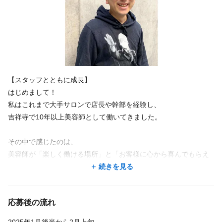
◆連休取得OK
あなたに似合わせてご提供します♪
◆美容サブスク動画無料で見放題
インセンティブあり
ノルマなし
社会保険完備
研修制度あり
続きを見る
◆研修制度あり
育児休暇あり
どちらの店舗も一級品・オーガニック薬剤など、
こだわり抜いた薬剤を使用し最高の施術をお届けしています☆
特徴
福利厚生の詳細
【お客様の声】
急募
経験者歓迎
個人サロン
オープニング
アットホーム
地域密着
◆社会保険：完備
【スタッフとともに成長】
<shell>
◆通勤手当（上限1万5千円）
年齢不問
完全歩合
客単価10,000円以上
セット面15席未満
はじめまして！
「マンツーマンの丁寧な対応に感動♪」（30代女性）
◆インセンティブ
主婦・主夫歓迎
私はこれまで大手サロンで店長や幹部を経験し、
◆店販手当
担当スタイリストさんは、本当に仕事が丁寧ですね。
吉祥寺で10年以上美容師として働いてきました。
◆役職手当
こんなに髪を丁寧に扱ってくれる方を私は知りません。
◆外部セミナー受講の補助金制度
◆資産運用サポート
その中で感じたのは、
続きを見る
一般的に忙しい時は速さを優先するためか、雑になるのが普通で
◆連休取得OK
美容師が「楽しく働ける場所」と「お客様に心から喜んでもらえ
すが、
◆美容サブスク動画無料で見放題
る空間」の大切さです。その想いを形にするため、このサロンを
続きを見る
◆年1回健康診断
担当スタイリストさんは違います。
立ち上げました。
特徴
◆退職金制度
数回通いましたが、髪の扱いが雑になることはありませんでし
◆引っ越しサポート
た。
経験者歓迎
個人サロン
オープニング
地域密着
年齢不問
応募後の流れ
◆産休育休制度
「shell」という名前には特別な想いがあります。
◆正社員のWワーク可能
客単価10,000円以上
セット面15席未満
主婦・主夫歓迎
パソコンと人を繋ぐプログラムの名前が由来ですが、
また突然のメニュー変更や髪にまつわる質問にも真摯に考えてア
2025年1月後半から2月上旬