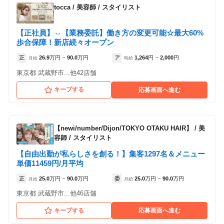
tocca
/
美容師 / スタイリスト
【正社員】⇔【業務委託】働き方の変更可能☆最大60%
歩合保障！新店続々オープン
正
26.9
万円
90.0
万円
ア
1,264
円
2,000
円
月給
~
時給
~
東京都 武蔵野市...他42店舗
キープする
応募画面へ進む
【newi/number/Dijon/TOKYO OTAKU HAIR】
/
美
容師 / スタイリスト
【自由出勤が私らしさを創る！】集客1297名＆メニュー
単価11459円/月平均
正
25.0
万円
90.0
万円
委
25.0
万円
90.0
万円
月給
~
月給
~
東京都 武蔵野市...他46店舗
キープする
応募画面へ進む