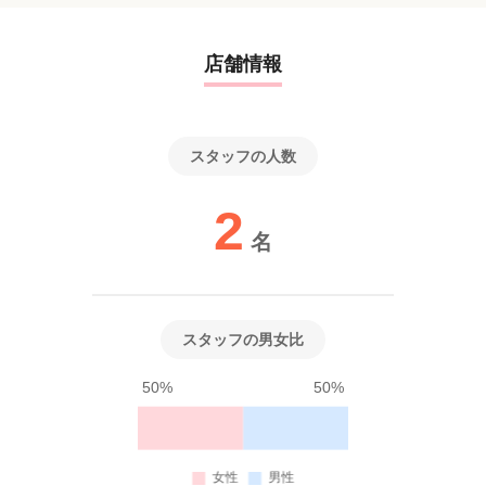
よかったです。
●選考希望の場合、担当者と面接
また、カットやカラーをする際には足を運びたいと思いました。
↓
今日は本当にありがとうございました。</tokute></shell>
●採用決定
店舗情報
↓
◎入社
スタッフの人数
※採用方法が変更となる場合もございますので、ご了承ください
※ご希望の方はサロン見学を通さず、面接を実施することも可能
2
です。
名
まずはお気軽にサロン見学からお待ちしております♪
スタッフの男女比
50%
50%