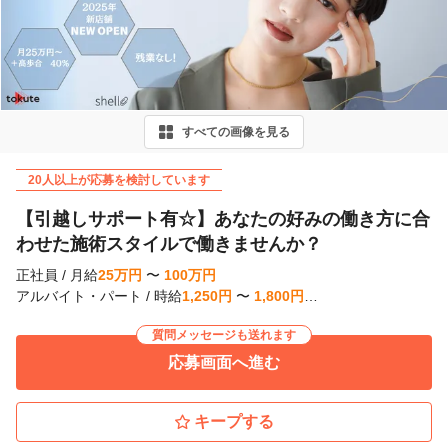
r
e
v
i
すべての画像を見る
o
u
20人以上が応募を検討しています
s
【引越しサポート有☆】あなたの好みの働き方に合
わせた施術スタイルで働きませんか？
正社員
/
月給
25
万
円
〜
100
万
円
アルバイト・パート
/
時給
1,250
円
〜
1,800
円
…
質問メッセージも送れます
応募画面へ進む
キープする