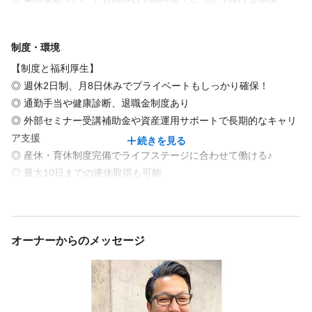
旬なスタイルや髪のお悩みまで、マンツーマンで解決へ導きま
●スタイリストデビュー後も学びの機会があり、レベルアップに繋
スタイリスト / ジュニアスタイリスト
す。
がっている！</tokute></shell></tokute></shell>
前職よりもお給料が上がった方がほとんどです♪
制度・環境
落ち着いた空間で自分だけのsalon timeを贅沢に、マンツーマン施
術で
【制度と福利厚生】
必要資格
満足して頂ける空間作りを大切にしております。
◎ 週休2日制、月8日休みでプライベートもしっかり確保！
美容師免許
続きを見る
◎ 通勤手当や健康診断、退職金制度あり
また、カウンセリングも重視していて.お客様のお悩みをしっかり
◎ 外部セミナー受講補助金や資産運用サポートで長期的なキャリ
聞いた上でスタイリストが"なりたい"と"似合う"をこだわりの技術
ア支援
続きを見る
福利厚生
必要経験
でご提供！
◎ 産休・育休制度完備でライフステージに合わせて働ける♪
◎ 最大10日までの連休取得も可能
インセンティブあり
研修制度あり
スタイリスト / ジュニアスタイリスト
〈tokute〉
◎ 業務委託・パートとの切り替えも調整可能
最新のデザインで
ライフスタイルの変化に合わせて働き方を変えられる環境です！
お客様に満足して頂ける技術と癒しの空間作りを大切にしてま
福利厚生の詳細
必要資格
す。
オーナーからのメッセージ
◆インセンティブ
美容師免許
◆店販手当
◆役職手当
また、カウンセリングも重視していて、
◆外部セミナー受講の補助金制度
お客様のお悩みを聞いた上で技術者が『なりたい』と『似合う』
◆資産運用サポート
福利厚生
を