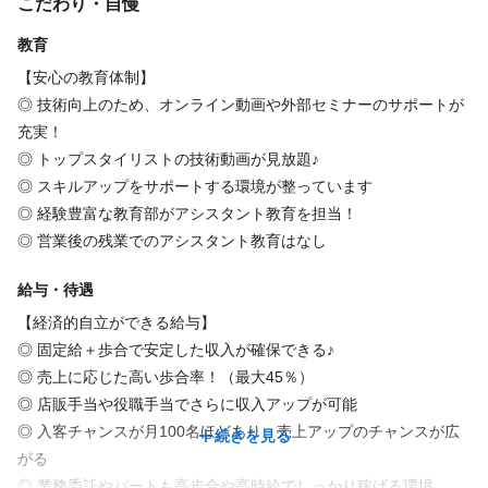
こだわり・自慢
09:30・・出社
09:30・・出社
ります。
スタッフ一人ひとりが自分のペースで働ける環境を整え
10:00・・サロンワーク(1日5,6人の施術)
10:00・・サロンワーク(1日5,6人の施術)
教育
休日
休日
理想のワークライフバランスを実現しています。
※合間で1時間休憩&ランチタイム♪
※合間で1時間休憩&ランチタイム♪
◎教育負担の軽減
【安心の教育体制】
完全週休2日
完全週休2日
日曜休み
土日休み
18:50・・片付け
18:50・・片付け
アシスタント教育は専任部門が担当し、施術に集中できる環境
◎ 技術向上のため、オンライン動画や外部セミナーのサポートが
チームワークを重視し、ストレスのない人間関係の中で成長して
19:00・・退社
19:00・・退社
です。
充実！
◆完全週休2日
◆完全週休2日
います。
◎ トップスタイリストの技術動画が見放題♪
◆月8日休み
◆月8日休み
これからもお客様の「なりたい」を叶えるサロンとして、店舗展
◎多様なキャリア支援
◎ スキルアップをサポートする環境が整っています
◆土日祝休みOK
◆土日祝休みOK
開を進め、
美容師以外のスキルの挑戦もサポートします。
◎ 経験豊富な教育部がアシスタント教育を担当！
◆リフレッシュ休暇
◆長期休暇
さらなる成長を目指していきます。
◎ 営業後の残業でのアシスタント教育はなし
（有給と合わせて10日まで連休OK）
年末年始4日
◆長期休暇
給与・待遇
【当店で働くスタッフの声】
年末年始4日
仕事内容
●休みの融通が利きやすい
【経済的自立ができる給与】
●バリバリ働きたいので、入客チャンスが沢山あって売上を上げや
◎ 固定給＋歩合で安定した収入が確保できる♪
ヘッドスパ
ヘアセット
仕事内容
すくなった
◎ 売上に応じた高い歩合率！（最大45％）
美容師の業務を中心としたサロン業務全般
●入客できるチャンスが多く前職の先輩より売上が上がった
◎ 店販手当や役職手当でさらに収入アップが可能
ヘッドスパ
ヘアセット
●アシスタント教育をしなくて良いので、残業なしで早く帰れるの
◎ 入客チャンスが月100名ほどあり、売上アップのチャンスが広
続きを見る
【ブランドコンセプト】
が嬉しい♪
がる
必要経験
〈shell〉
●自分のペースにあわせて働ける
◎ 業務委託やパートも高歩合や高時給でしっかり稼げる環境