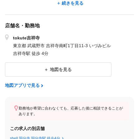
続きを見る
◆1年後保証給26万円に昇給
◆指名技術売上還元 45％ フリー技術売上30%
※保障給と歩合給どちらか高い方を支給
店舗名・勤務地
◆店販手当 10％
◆固定残業代：21時間分 3万円
tokute吉祥寺
◆役職手当
東京都 武蔵野市 吉祥寺南町1丁目11-3 いづみビル
◆通勤手当 （上限2万円）
吉祥寺駅 徒歩 4分
【給与例】
地図を見る
入社して何年か：3年目
現在の給与：月60万円
地図アプリで見る
スタッフ平均40万円
勤務地が希望に合わなくても、応募した後に相談できることが
あります。
経験者：前職のお給料保証
※証明書提出必要
この求人の別店舗
・保証給23万円＋歩合2万円
shell 国分寺 国分寺駅 徒歩4分