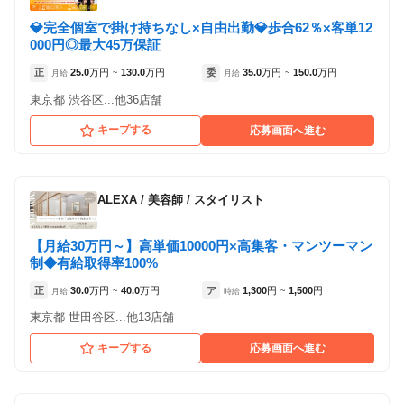
1
1
件の店舗
件の店舗
💎完全個室で掛け持ちなし×自由出勤💎歩合62％×客単12
tokute吉祥寺
tokute吉祥寺
000円◎最大45万保証
（東京都武蔵野市:吉祥寺駅 徒歩 4分 ）
（東京都武蔵野市:吉祥寺駅 徒歩 4分 ）
正
25.0
万円
130.0
万円
委
35.0
万円
150.0
万円
月給
~
月給
~
東京都 渋谷区...他36店舗
キープする
応募画面へ進む
ALEXA
/
美容師 / スタイリスト
【月給30万円～】高単価10000円×高集客・マンツーマン
制◆有給取得率100%
正
30.0
万円
40.0
万円
ア
1,300
円
1,500
円
月給
~
時給
~
東京都 世田谷区...他13店舗
キープする
応募画面へ進む