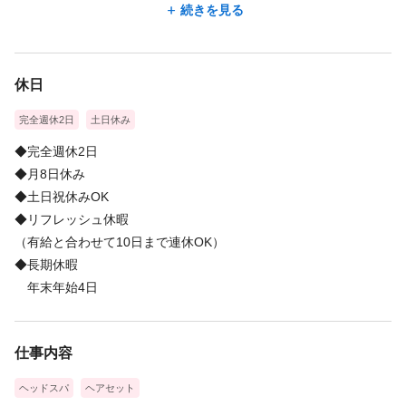
続きを見る
【1日の流れ（例）】
09:30・・出社
10:00・・サロンワーク(1日5,6人の施術)
休日
※合間で1時間休憩&ランチタイム♪
完全週休2日
土日休み
18:50・・片付け
19:00・・退社
◆完全週休2日
◆月8日休み
◆土日祝休みOK
◆リフレッシュ休暇
（有給と合わせて10日まで連休OK）
◆長期休暇
年末年始4日
仕事内容
ヘッドスパ
ヘアセット