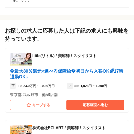
駅」です。
アルバイト・
正社員
業務委託
「アルバイト・パート」を募集している店舗
「業務委託」を募集している店舗
パート
お探しの求人に応募した人は下記の求人にも興味を
持っています。
little(リトル)
/
美容師 / スタイリスト
💎最大80％還元×選べる保障給💎初日から入客OK🌈17時
退勤OK♪
正
23.0
万円
100.0
万円
ア
1,023
円
1,300
円
月給
~
時給
~
東京都 武蔵野市...他58店舗
キープする
応募画面へ進む
tokute吉祥寺
tokute吉祥寺
各店舗の特色（詳しい給与、一緒に働くスタッフ、サービスメニュー、客層
各店舗の特色（詳しい給与、一緒に働くスタッフ、サービスメニュー、客層
株式会社ECLART
/
美容師 / スタイリスト
など）が見られます
など）が見られます