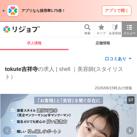
アプリで開く
アプリなら採用率1.75倍！
リジョブ
検索
キープ
会員登録
メニュー
求人情報
店舗情報
口コミあり
tokute吉祥寺
の求人 | shell ｜美容師(スタイリス
ト）
2026/06/15時点の情報
1
/
7
P