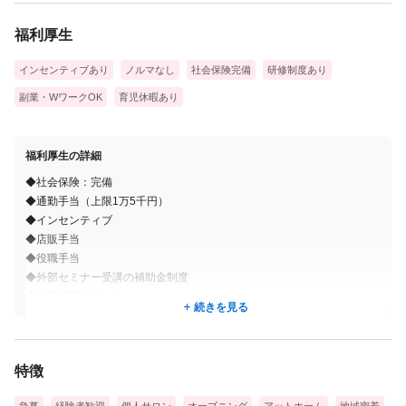
お客様のお悩みを聞いた上で技術者が『なりたい』と『似合う』
福利厚生
を
あなたに似合わせてご提供します♪
インセンティブあり
ノルマなし
社会保険完備
研修制度あり
副業・WワークOK
育児休暇あり
どちらの店舗も一級品・オーガニック薬剤など、
こだわり抜いた薬剤を使用し最高の施術をお届けしています☆
福利厚生の詳細
◆社会保険：完備
【お客様の声】
◆通勤手当（上限1万5千円）
<shell>
◆インセンティブ
◆店販手当
「マンツーマンの丁寧な対応に感動♪」（30代女性）
◆役職手当
担当スタイリストさんは、本当に仕事が丁寧ですね。
◆外部セミナー受講の補助金制度
こんなに髪を丁寧に扱ってくれる方を私は知りません。
◆資産運用サポート
続きを見る
◆連休取得OK
一般的に忙しい時は速さを優先するためか、雑になるのが普通で
◆美容サブスク動画無料で見放題
◆年1回健康診断
すが、
特徴
◆退職金制度
担当スタイリストさんは違います。
◆引っ越しサポート
数回通いましたが、髪の扱いが雑になることはありませんでし
急募
経験者歓迎
個人サロン
オープニング
アットホーム
地域密着