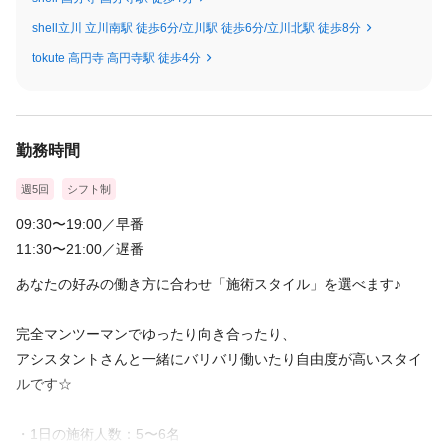
例：売上30万/月→給料25万+店販
shell立川 立川南駅 徒歩6分/立川駅 徒歩6分/立川北駅 徒歩8分
売上100万/月→給料40万+店販
tokute 高円寺 高円寺駅 徒歩4分
売上150万/月→給料60万+店販
【30代女性スタイリスト 入社1年目】
月/売上125万+店販10万→51万
勤務時間
＜試用期間あり＞ 6ヶ月 / 月給 250,000円 〜 1,000,000円
週5回
シフト制
09:30〜19:00／早番
11:30〜21:00／遅番
あなたの好みの働き方に合わせ「施術スタイル」を選べます♪
完全マンツーマンでゆったり向き合ったり、
アシスタントさんと一緒にバリバリ働いたり自由度が高いスタイ
ルです☆
・1日の施術人数：5〜6名