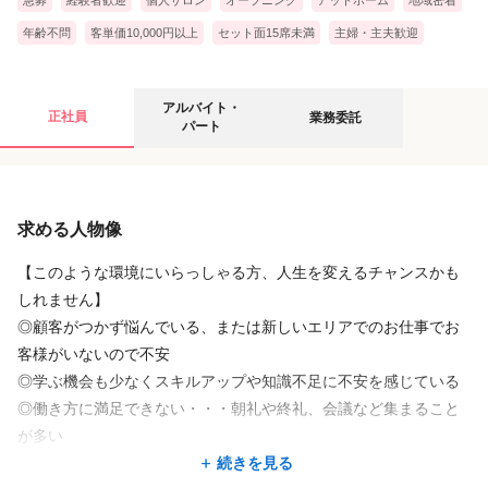
◆産休育休制度
た。
◆正社員のWワーク可能
年齢不問
客単価10,000円以上
セット面15席未満
主婦・主夫歓迎
◆研修制度あり
また突然のメニュー変更や髪にまつわる質問にも真摯に考えてア
アルバイト・パートの募集要項
業務委託の募集要項
ドバイスして下さいます。
アルバイト・
正社員
業務委託
パート
このコロナ禍でも安定した運営ができているのも頷けますね。
<tokute>
給与
給与
「細部までこだわってくださる！」（20代女性）
求める人物像
時給
完全歩合
1,250円
〜
1,800円
2回目の来店でカットをお願いしました。
接客からスタイリングから、何から何まで、
給与形態
給与形態：完全歩合制
【このような環境にいらっしゃる方、人生を変えるチャンスかも
丁寧で誠実でとてもリラックスして過ごすことが出来ました。
時給 1,250〜1,800円
しれません】
試用期間：なし
試用期間：なし
◎顧客がつかず悩んでいる、または新しいエリアでのお仕事でお
ショートにしたいと言ったら、
給与備考
客様がいないので不安
何度も長さを調整してくださってとても嬉しかったです。
給与備考
◆完全歩合制 50％
◎学ぶ機会も少なくスキルアップや知識不足に不安を感じている
時給 1,250〜1,800円
◆店販手当 10％
◎働き方に満足できない・・・朝礼や終礼、会議など集まること
担当のスタイリストさんも他のスタイリストさんも、
※技術売上により時給変動
◆売上歩合（フリーや指名共に）：50％
が多い
続きを見る
続きを見る
私のことを覚えててくれてとても嬉しかったです。
◆売上40万円以上＋100円
◆薬剤費・光熱費サロン負担
◎業務後のアシスタント教育の負担を感じている
続きを見る