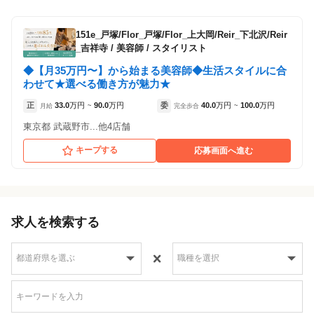
151e_戸塚/Flor_戸塚/Flor_上大岡/Reir_下北沢/Reir
_吉祥寺
/
美容師 / スタイリスト
◆【月35万円〜】から始まる美容師◆生活スタイルに合
わせて★選べる働き方が魅力★
正
33.0
万円
90.0
万円
委
40.0
万円
100.0
万円
月給
~
完全歩合
~
東京都 武蔵野市...他4店舗
キープする
応募画面へ進む
求人を検索する