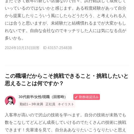
まだできて数年の新しい店舗なので日々、試行錯誤して成長して
いっているのではないかと感じます。ある程度経験があって自分
から提案したりこういう風にしたらどうだろう、と考えられる人
には合うと思いますが、未経験だと結構慣れるまでが大変かもし
れないです。自由な会社なのでキッチリした人には気になる点が
多いかも。
2024年10月15日回答 ID 43157-25483B
この職場だからこそ挑戦できること・挑戦したいと
思えることは何ですか？
30代前半/女性/現職（回答時）
勤務確認済み
勤続1～3年未満
正社員
ネイリスト
入客率が高いので沢山の技術を学べます。自分の技術が未熟でも
数をこなしてどんどん成長していけるのでたくさんの技術に挑戦
できます！先輩達を見て、自分ああなりたいこうなりたいと思え