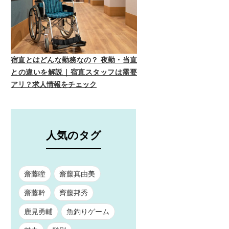
宿直とはどんな勤務なの？ 夜勤・当直
との違いを解説｜宿直スタッフは需要
アリ？求人情報をチェック
人気のタグ
齋藤瞳
齋藤真由美
齋藤幹
齊藤邦秀
鹿見勇輔
魚釣りゲーム