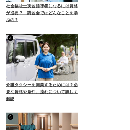
社会福祉士実習指導者になるには資格
が必要？｜講習会ではどんなことを学
ぶの？
4
介護タクシーを開業するためには？必
要な資格や条件、流れについて詳しく
解説
5