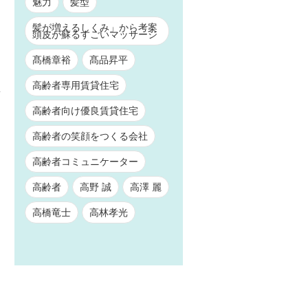
魅力
髪型
髪が増えるしくみ」から考案
頭皮が蘇るすごいマッサージ
髙橋章裕
髙品昇平
高齢者専用賃貸住宅
高齢者向け優良賃貸住宅
高齢者の笑顔をつくる会社
高齢者コミュニケーター
高齢者
高野 誠
高澤 麗
高橋竜士
高林孝光