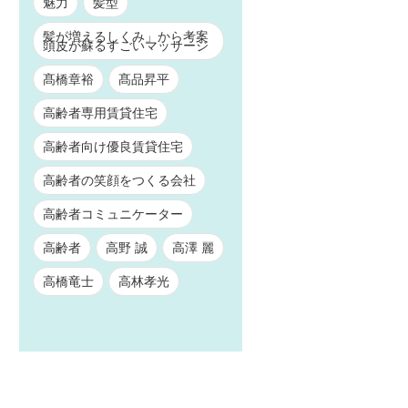
魅力
髪型
髪が増えるしくみ」から考案
頭皮が蘇るすごいマッサージ
髙橋章裕
髙品昇平
高齢者専用賃貸住宅
高齢者向け優良賃貸住宅
高齢者の笑顔をつくる会社
高齢者コミュニケーター
高齢者
高野 誠
高澤 麗
高橋竜士
高林孝光