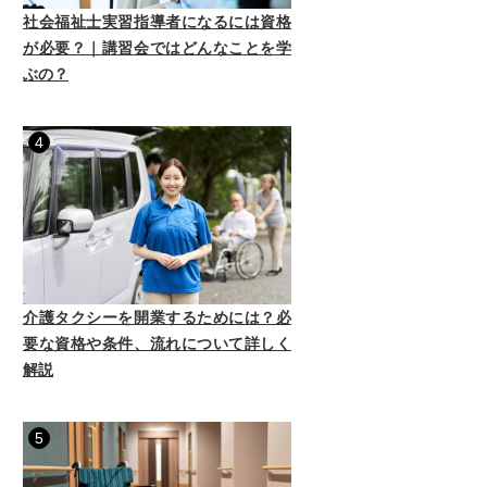
社会福祉士実習指導者になるには資格
が必要？｜講習会ではどんなことを学
ぶの？
4
介護タクシーを開業するためには？必
要な資格や条件、流れについて詳しく
解説
5