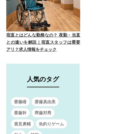
宿直とはどんな勤務なの？ 夜勤・当直
との違いを解説｜宿直スタッフは需要
アリ？求人情報をチェック
人気のタグ
齋藤瞳
齋藤真由美
齋藤幹
齊藤邦秀
鹿見勇輔
魚釣りゲーム